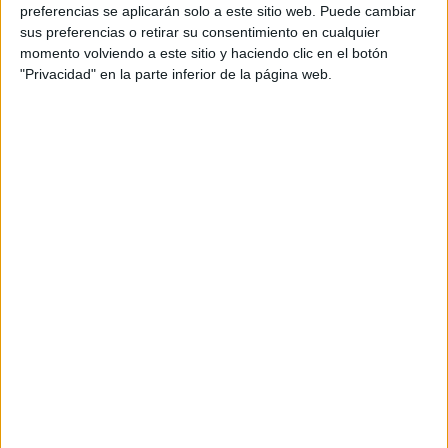
Director general creativo: Antonio Marotta,
preferencias se aplicarán solo a este sitio web. Puede cambiar
Alberto López
sus preferencias o retirar su consentimiento en cualquier
momento volviendo a este sitio y haciendo clic en el botón
Producer agencia: Ángel Cuevas
"Privacidad" en la parte inferior de la página web.
Productora: Glassy Films
Director: Pedro B. Abreu
Director de fotografía: Roberto San Eugenio
Producer: Marta Morón
Productor ejecutivo: Yago de la Sotilla
Editor: Alejandro Arroyo
Pieza: Spot TV 30"
Título: Mi entrenamiento, mi diversión