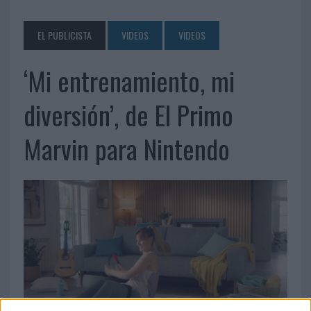
EL PUBLICISTA
VIDEOS
VIDEOS
‘Mi entrenamiento, mi
diversión’, de El Primo
Marvin para Nintendo