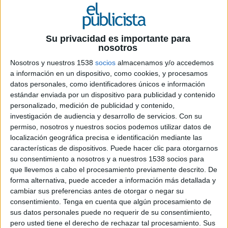
30 DE JULIO DE 2020
Ficha técnica ‘Mi entrenamiento, mi
Su privacidad es importante para
diversión’
nosotros
Nosotros y nuestros 1538
socios
almacenamos y/o accedemos
a información en un dispositivo, como cookies, y procesamos
datos personales, como identificadores únicos e información
Anunciante: Nintendo
estándar enviada por un dispositivo para publicidad y contenido
personalizado, medición de publicidad y contenido,
Producto: Videojuegos
investigación de audiencia y desarrollo de servicios.
Con su
permiso, nosotros y nuestros socios podemos utilizar datos de
Marca: Ring Fit Adventure
localización geográfica precisa e identificación mediante las
características de dispositivos. Puede hacer clic para otorgarnos
Sector: Videojuegos
su consentimiento a nosotros y a nuestros 1538 socios para
que llevemos a cabo el procesamiento previamente descrito. De
Contacto de cliente: Virginia Dorado, Manuel
forma alternativa, puede acceder a información más detallada y
Curdi
cambiar sus preferencias antes de otorgar o negar su
consentimiento.
Tenga en cuenta que algún procesamiento de
Agencia: El Primo Marvin
sus datos personales puede no requerir de su consentimiento,
pero usted tiene el derecho de rechazar tal procesamiento. Sus