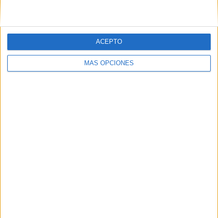
VÍDEO DESTACADO
ACEPTO
MÁS OPCIONES
ARTÍCULOS ALEATORIOS