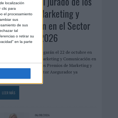
Presentado el jurado de los
de localización
Premios de Marketing y
 clic para
bo el procesamiento
cambiar sus
Comunicación en el Sector
esamiento de sus
echazar tal
Asegurador 2026
erencias o retirar su
vacidad" en la parte
os galardones se entregarán el 22 de octubre en
el XXII Encuentro de Marketing y Comunicación en
l Sector Asegurador Los Premios de Marketing y
Comunicación en el Sector Asegurador ya
uentan...
LEER MÁS
06/08/2026