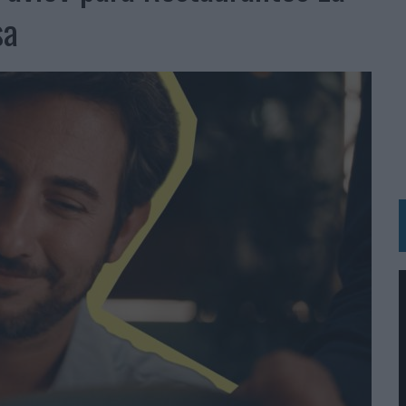
BLE INSPIRADA EN CORNETTO, CALIPPO Y SOLERO
sa
MAR EL PATRIMONIO HISTÓRICO EN ACTIVOS CULTURALES Y ECONÓMICOS
LA GESTIÓN DE SUS RELACIONES CON LOS MEDIOS
ARIO EN SU ÚLTIMA CAMPAÑA INTERNACIONAL
N DE MARCA A LARGO PLAZO Y LA MEDICIÓN SON DOS CARAS DE LA MISMA
N HOTELS & RESORTS
VECES’, DE INUSUALY PARA CERVEZA CAPAZ
 PARA ORANGE
 UNA OPORTUNIDAD DE INCLUSIÓN
RANO’
UDIO EN SU NUEVA CAMPAÑA GLOBAL DE MARCA
VISTAR