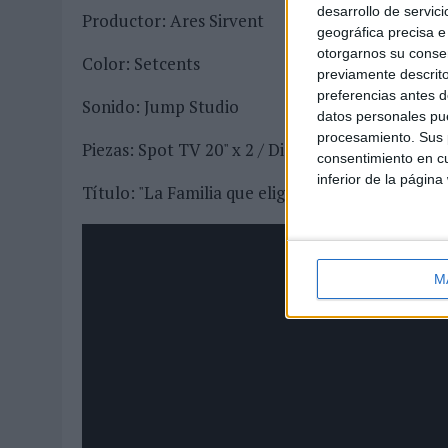
desarrollo de servici
Productor: Ares Sirvent
geográfica precisa e 
otorgarnos su conse
Color: Setcents
previamente descrito
preferencias antes d
Sonido: Jump Studio
datos personales pue
procesamiento. Sus p
Piezas: Spot TV 20" x 2 / Digital 40" / Radio / Ext
consentimiento en cu
inferior de la página
Título: "La Familia que eliges"
M