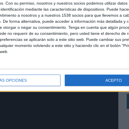
os.
Con su permiso, nosotros y nuestros socios podemos utilizar datos 
identificación mediante las características de dispositivos. Puede hacer
ntimiento a nosotros y a nuestros 1538 socios para que llevemos a ca
. De forma alternativa, puede acceder a información más detallada y 
e otorgar o negar su consentimiento.
Tenga en cuenta que algún proc
de no requerir de su consentimiento, pero usted tiene el derecho de r
referencias se aplicarán solo a este sitio web. Puede cambiar sus pref
erior / RRSS
alquier momento volviendo a este sitio y haciendo clic en el botón "Pri
 web.
L
e
ÁS OPCIONES
ACEPTO
c