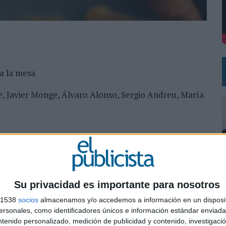
 EL REGRESO DEL FÚTBOL
a la mesa
me, Javier Monge, Álvaro Alonso, Sergio Andreu, María
, Charlie Trius, Salvatore LaMura, Ferran Clari
Su privacidad es importante para nosotros
s 1538
socios
almacenamos y/o accedemos a información en un disposit
0
sonales, como identificadores únicos e información estándar enviada 
ntenido personalizado, medición de publicidad y contenido, investigaci