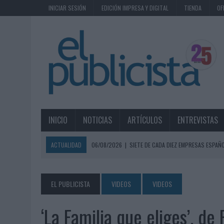
INICIAR SESIÓN
EDICIÓN IMPRESA Y DIGITAL
TIENDA
OF
INICIO
NOTICIAS
ARTÍCULOS
ENTREVISTAS
ACTUALIDAD
06/08/2026
|
SIETE DE CADA DIEZ EMPRESAS ESPAÑ
06/08/2026
|
EL MERCADO PUBLICITARIO CAE UN 2,6% EN 2025, A
06/08/2026
|
LA TELEVISIÓN SIGUE LIDERANDO EL CONSUMO DE MEDI
EL PUBLICISTA
VIDEOS
VIDEOS
06/08/2026
|
EL USO DE LA IA GENERATIVA ALCANZA YA AL 62% DE L
‘La Familia que eliges’, d
06/08/2026
|
SYSTEM1 NOMBRA A KIMBERLY BASTONI COMO NUEVA D