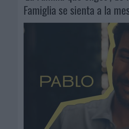
06/08/2026
|
FRIGO Y UNIQLO LANZAN UNA COLECCIÓN PERSONALIZA
Famiglia se sienta a la me
06/08/2026
|
LA IA ESTÁ SUBIENDO EL LISTÓN DE LA CREATIVIDAD
05/08/2026
|
BEON WORLDWIDE LANZA RAÍZ URBANA PARA TRANSFOR
05/08/2026
|
FABRA COMUNICACIÓN INCORPORA A CASONÁ Y ASUME 
05/08/2026
|
LOPESAN HOTELS & RESORTS ACERCA EL PARAÍSO CAN
05/08/2026
|
LUIS ARQUILLOS (BURGO DE ARIAS): “LA CONSTRUCCIÓ
MONEDA”
04/08/2026
|
‘EL PARAÍSO MÁS CERCA’, DE 22GRADOS PARA LOPESA
04/08/2026
|
‘LA ÚNICA CERVEZA DEL MUNDO QUE SE DISFRUTA DOS 
04/08/2026
|
‘EL FÚTBOL SIN LAS PERSONAS’, DE DENTSU CREATIVE
04/08/2026
|
CAPAZ, LA CERVEZA QUE CONVIERTE CADA BOTELLA EN
04/08/2026
|
BABARIA Y MAXIBON SON ‘EL MATCH PERFECTO DEL VE
04/08/2026
|
AUDIBLE REIVINDICA EL PODER TRANSFORMADOR DEL A
03/08/2026
|
‘VUELVE EL FÚTBOL. VUELVE A SOÑAR’, DE VML PARA MO