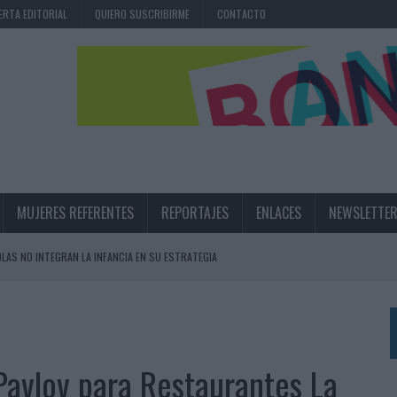
ERTA EDITORIAL
QUIERO SUSCRIBIRME
CONTACTO
MUJERES REFERENTES
REPORTAJES
ENLACES
NEWSLETTE
OLAS NO INTEGRAN LA INFANCIA EN SU ESTRATEGIA
UNQUE LOS MEDIOS CONTROLADOS MANTIENEN EL CRECIMIENTO
OS EN VERANO Y SUPERA AL MÓVIL COMO DISPOSITIVO MÁS UTILIZADO
OS ESPAÑOLES
e Pavlov para Restaurantes La
IRECTORA COMERCIAL GLOBAL