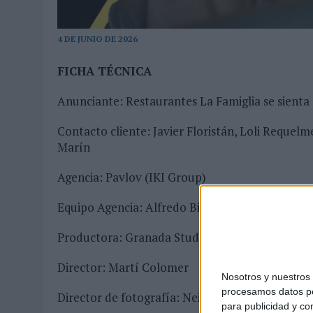
03/08/2026
|
MOVISTAR APELA A LA ILUSIÓN DE LAS AFICIONES PARA
06/08/2026
|
‘LA VUELTA’, DE FENOMENAL PARA MÁLAGA CF
4 DE JUNIO DE 2026
FICHA TÉCNICA
Anunciante: Restaurantes La Famiglia se sienta 
Contacto cliente: Javier Floristán, Loli Requel
Marín
Agencia: Pavlov (IKI Group)
Equipo Agencia: Alfredo Binefa, Sandra Martínez
Productora: Granada Studio
Director: Martí Colomer
Nosotros y nuestro
procesamos datos per
Director de fotografía: Neil Murphy
para publicidad y co