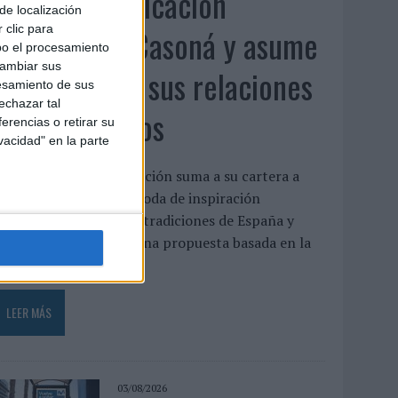
Fabra Comunicación
de localización
incorpora a Casoná y asume
 clic para
bo el procesamiento
cambiar sus
la gestión de sus relaciones
esamiento de sus
echazar tal
con los medios
erencias o retirar su
vacidad" en la parte
a agencia de comunicación suma a su cartera a
asoná, una firma de moda de inspiración
esortwear que une las tradiciones de España y
enezuela a través de una propuesta basada en la
rtesanía, el...
LEER MÁS
03/08/2026