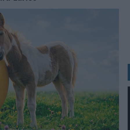
OS EN VERANO Y SUPERA AL MÓVIL COMO DISPOSITIVO MÁS UTILIZADO
OS ESPAÑOLES
IRECTORA COMERCIAL GLOBAL
BLE INSPIRADA EN CORNETTO, CALIPPO Y SOLERO
MAR EL PATRIMONIO HISTÓRICO EN ACTIVOS CULTURALES Y ECONÓMICOS
LA GESTIÓN DE SUS RELACIONES CON LOS MEDIOS
ARIO EN SU ÚLTIMA CAMPAÑA INTERNACIONAL
N DE MARCA A LARGO PLAZO Y LA MEDICIÓN SON DOS CARAS DE LA MISMA
N HOTELS & RESORTS
VECES’, DE INUSUALY PARA CERVEZA CAPAZ
 PARA ORANGE
 UNA OPORTUNIDAD DE INCLUSIÓN