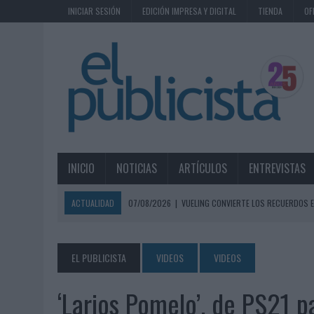
INICIAR SESIÓN
EDICIÓN IMPRESA Y DIGITAL
TIENDA
OF
INICIO
NOTICIAS
ARTÍCULOS
ENTREVISTAS
ACTUALIDAD
07/08/2026
|
VUELING CONVIERTE LOS RECUERDOS E
07/08/2026
|
CUANDO SE APAGUE EL SOL, EL ECLIPSE DE 2026 POND
06/08/2026
|
‘LA VUELTA’, DE FENOMENAL PARA MÁLAGA CF
EL PUBLICISTA
VIDEOS
VIDEOS
06/08/2026
|
SIETE DE CADA DIEZ EMPRESAS ESPAÑOLAS NO INTEGRA
‘Larios Pomelo’, de PS21 p
06/08/2026
|
EL MERCADO PUBLICITARIO CAE UN 2,6% EN 2025, A