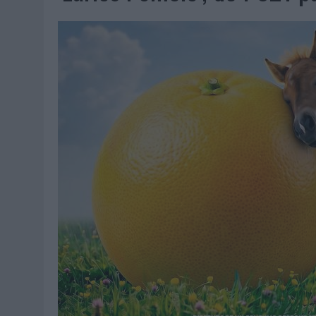
06/08/2026
|
LA TELEVISIÓN SIGUE LIDERANDO EL CONSUMO DE MEDI
06/08/2026
|
EL USO DE LA IA GENERATIVA ALCANZA YA AL 62% DE L
06/08/2026
|
SYSTEM1 NOMBRA A KIMBERLY BASTONI COMO NUEVA D
06/08/2026
|
FRIGO Y UNIQLO LANZAN UNA COLECCIÓN PERSONALIZA
06/08/2026
|
LA IA ESTÁ SUBIENDO EL LISTÓN DE LA CREATIVIDAD
05/08/2026
|
BEON WORLDWIDE LANZA RAÍZ URBANA PARA TRANSFOR
05/08/2026
|
FABRA COMUNICACIÓN INCORPORA A CASONÁ Y ASUME 
05/08/2026
|
LOPESAN HOTELS & RESORTS ACERCA EL PARAÍSO CAN
05/08/2026
|
LUIS ARQUILLOS (BURGO DE ARIAS): “LA CONSTRUCCIÓ
MONEDA”
04/08/2026
|
‘EL PARAÍSO MÁS CERCA’, DE 22GRADOS PARA LOPESA
04/08/2026
|
‘LA ÚNICA CERVEZA DEL MUNDO QUE SE DISFRUTA DOS 
04/08/2026
|
‘EL FÚTBOL SIN LAS PERSONAS’, DE DENTSU CREATIVE
04/08/2026
|
CAPAZ, LA CERVEZA QUE CONVIERTE CADA BOTELLA EN