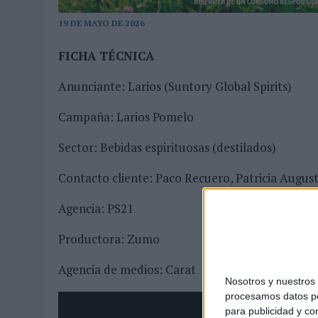
04/08/2026
|
BABARIA Y MAXIBON SON ‘EL MATCH PERFECTO DEL VE
19 DE MAYO DE 2026
07/08/2026
|
EL VERANO PONE A PRUEBA LA ESTRATEGIA DIGITAL DE
FICHA TÉCNICA
Anunciante: Larios (Suntory Global Spirits)
Campaña: Larios Pomelo
Sector: Bebidas espirituosas (destilados)
Contacto cliente: Paco Recuero, Patricia Augus
Agencia: PS21
Productora: Zumo
Agencia de medios: Carat
Nosotros y nuestro
procesamos datos per
para publicidad y co