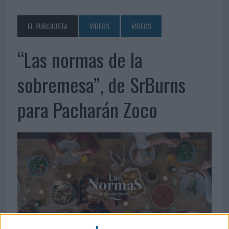
EL PUBLICISTA
VIDEOS
VIDEOS
“Las normas de la
sobremesa”, de SrBurns
para Pacharán Zoco