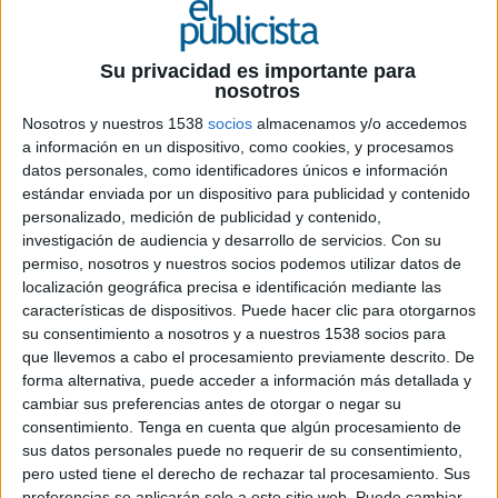
14 DE JULIO DE 2020
Su privacidad es importante para
Ficha técnica “Las normas de la sobremesa”
nosotros
Nosotros y nuestros 1538
socios
almacenamos y/o accedemos
a información en un dispositivo, como cookies, y procesamos
datos personales, como identificadores únicos e información
Anunciante: Pacharán Zoco
estándar enviada por un dispositivo para publicidad y contenido
personalizado, medición de publicidad y contenido,
Marca: Pacharán Zoco
investigación de audiencia y desarrollo de servicios.
Con su
permiso, nosotros y nuestros socios podemos utilizar datos de
Producto: Pacharán
localización geográfica precisa e identificación mediante las
características de dispositivos. Puede hacer clic para otorgarnos
Campaña: "Las normas de la sobremesa"
su consentimiento a nosotros y a nuestros 1538 socios para
que llevemos a cabo el procesamiento previamente descrito. De
Contacto anunciante: Marta Baquero
forma alternativa, puede acceder a información más detallada y
cambiar sus preferencias antes de otorgar o negar su
Agencia: SrBurns
consentimiento.
Tenga en cuenta que algún procesamiento de
sus datos personales puede no requerir de su consentimiento,
Director de cuentas: Alberto Cano
pero usted tiene el derecho de rechazar tal procesamiento. Sus
preferencias se aplicarán solo a este sitio web. Puede cambiar