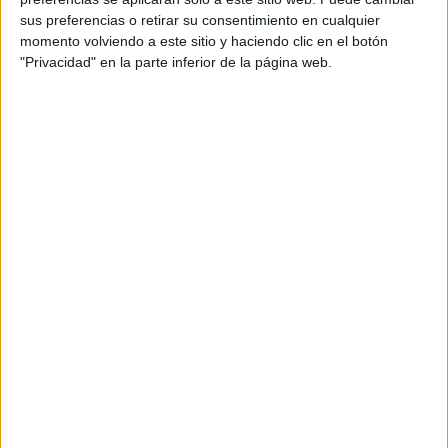
Equipo de cuentas: Patricia Carrillo
sus preferencias o retirar su consentimiento en cualquier
momento volviendo a este sitio y haciendo clic en el botón
Directora de estrategia: Ana Villarino
"Privacidad" en la parte inferior de la página web.
Equipo de estrategia: Raquel Pan
Director creativo ejecutivo: Seco Cuenca
Directora de contenidos: Cristina Carricajo
Creadora de contenidos: Laura Carro
Director de producción audiovisual: Guillem
García
Estudio de sonido: Ocho Casas Estudios
Responsable de comunicación: Jesús García-Risco