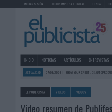
INICIAR SESIÓN
EDICIÓN IMPRESA Y DIGITAL
TIENDA
OF
INICIO
NOTICIAS
ARTÍCULOS
ENTREVISTAS
ACTUALIDAD
07/08/2026
|
‘SHOW YOUR SPIRIT’, DE AUTOPRODUC
07/08/2026
|
EL MÁLAGA CF CULMINA SU TRILOGÍA DE MARCA CON U
07/08/2026
|
MAHOU REIVINDICA EL RITUAL DE LA CAÑA EN EL DÍA IN
EL PUBLICISTA
VIDEOS
VIDEOS
07/08/2026
|
MG SPIRIT RELANZA SU MARCA CON UNA ESTRATEGIA 
Video resumen de Publifes
07/08/2026
|
PATRÓN CONVIERTE EL NUEVO SINGLE DE ARÓN PIPER EN