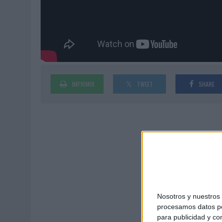
MONEDA”
07/08/2026
|
‘ALEXIA PUTELLAS X GALAXY Z FOLD8 – SIN LÍMITES’, 
IMPRIMIR
TWEET
SHARE
Nosotros y nuestro
procesamos datos per
para publicidad y co