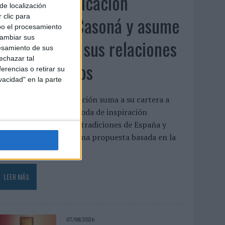
Fabra Comunicación
de localización
incorpora a Casoná y asume
 clic para
bo el procesamiento
cambiar sus
la gestión de sus relaciones
esamiento de sus
echazar tal
con los medios
erencias o retirar su
vacidad" en la parte
a agencia de comunicación suma a su cartera a
asoná, una firma de moda de inspiración
esortwear que une las tradiciones de España y
enezuela a través de una propuesta basada en la
rtesanía, el...
LEER MÁS
07/08/2026