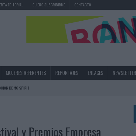
ERTA EDITORIAL
QUIERO SUSCRIBIRME
CONTACTO
MUJERES REFERENTES
REPORTAJES
ENLACES
NEWSLETTE
CIÓN DE MG SPIRIT
NA CAMPAÑA QUE CELEBRA SU REGRESO A PRIMERA DIVISIÓN
TERNACIONAL DE LA CERVEZA
360º CENTRADA EN EL ORIGEN BARCELONÉS
tival y Premios Empresa
 UNA EXPERIENCIA DE MARCA EN IBIZA