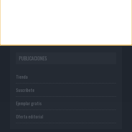
Publicidad
Normas de uso
Política de privacidad
PUBLICACIONES
Tienda
Suscríbete
Ejemplar gratis
Oferta editorial