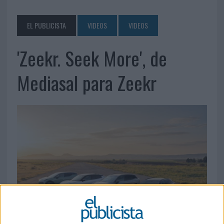
EL PUBLICISTA
VIDEOS
VIDEOS
'Zeekr. Seek More', de
Mediasal para Zeekr