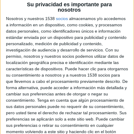
Su privacidad es importante para
nosotros
3 DE JUNIO DE 2026
Nosotros y nuestros 1538
socios
almacenamos y/o accedemos
FICHA TÉCNICA
a información en un dispositivo, como cookies, y procesamos
datos personales, como identificadores únicos e información
Anunciante: Salvador Caetano Auto
estándar enviada por un dispositivo para publicidad y contenido
Marca: Zeekr
personalizado, medición de publicidad y contenido,
Sector: Automoción
investigación de audiencia y desarrollo de servicios.
Con su
Producto: Lanzamiento marca Zeekr en mercado
permiso, nosotros y nuestros socios podemos utilizar datos de
localización geográfica precisa e identificación mediante las
español
características de dispositivos. Puede hacer clic para otorgarnos
Contacto del cliente: Ana Fernández McCusker
su consentimiento a nosotros y a nuestros 1538 socios para
Agencia medios: Mediasal
que llevemos a cabo el procesamiento previamente descrito. De
Equipo de estrategia: Sandra Arroyo y Noemi
forma alternativa, puede acceder a información más detallada y
García.
cambiar sus preferencias antes de otorgar o negar su
Design Manager: David Gómez
consentimiento.
Tenga en cuenta que algún procesamiento de
Piezas: Spot, Gráfica, Contenido. Pieza video
sus datos personales puede no requerir de su consentimiento,
genérica Gama para CTV + YTB sin cuota; y
pero usted tiene el derecho de rechazar tal procesamiento. Sus
piezas, tanto de vídeo como gráfica, incluyendo
preferencias se aplicarán solo a este sitio web. Puede cambiar
la cuota para cada modelo: ZEEKR X, ZEEKR 7X y
sus preferencias o retirar su consentimiento en cualquier
momento volviendo a este sitio y haciendo clic en el botón
ZEEKR 001