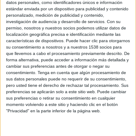
datos personales, como identificadores únicos e información
empresas. En el concurso liderado por el Instituto de Crédito Oficial han
estándar enviada por un dispositivo para publicidad y contenido
participado además Optimedia y OMD. La campaña publicitaria, que cuenta con
personalizado, medición de publicidad y contenido,
un presupuesto cercano a los tres millones de euros, será cofinanciada por el
investigación de audiencia y desarrollo de servicios.
Con su
Banco Santander y BBVA, entidades encargadas de la distribución de los créditos
permiso, nosotros y nuestros socios podemos utilizar datos de
del ICO que fueron aprobados por el Gobierno el pasado mes de abril.
localización geográfica precisa e identificación mediante las
características de dispositivos. Puede hacer clic para otorgarnos
La acción trata de trasladar a Pymes y autónomos que ICO está más cerca de ellos
su consentimiento a nosotros y a nuestros 1538 socios para
con ICO Directo, los créditos directos que serán gestionados por el BBVA y el
que llevemos a cabo el procesamiento previamente descrito. De
Banco de Santander. Dentro de la agencia de medios la cuenta estará liderada por
forma alternativa, puede acceder a información más detallada y
Jorge Martínez Beneyto, Director de Negociación y Operaciones de Arena Media,
cambiar sus preferencias antes de otorgar o negar su
consentimiento.
Tenga en cuenta que algún procesamiento de
Paloma Lumbreras, Strategy Manager de Arena Media y Gemma Romero,
sus datos personales puede no requerir de su consentimiento,
Directora de Operaciones de Arena Media.
pero usted tiene el derecho de rechazar tal procesamiento. Sus
preferencias se aplicarán solo a este sitio web. Puede cambiar
Según las previsiones del ICO el crédito medio que solicitarán las PYMES será de
sus preferencias o retirar su consentimiento en cualquier
60.000 euros pudiendo llegar a un importe máximo de 200.000 euros por cliente.
momento volviendo a este sitio y haciendo clic en el botón
Está previsto alcanzar un conjunto de operaciones cercano a las 100.000.
"Privacidad" en la parte inferior de la página web.
IMPRIMIR