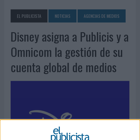
EL PUBLICISTA
NOTICIAS
AGENCIAS DE MEDIOS
Disney asigna a Publicis y a
Omnicom la gestión de su
cuenta global de medios