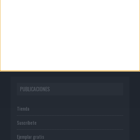
Quienes somos
Publicidad
Normas de uso
Política de privacidad
PUBLICACIONES
Tienda
Suscríbete
Ejemplar gratis