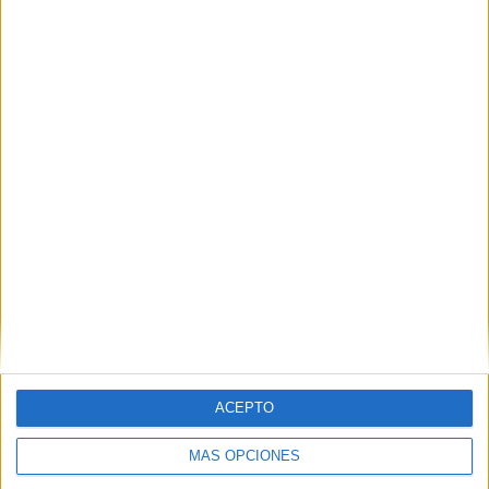
VÍDEO DESTACADO
ACEPTO
MÁS OPCIONES
ARTÍCULOS ALEATORIOS