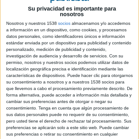
Su privacidad es importante para
nosotros
Nosotros y nuestros 1538
socios
almacenamos y/o accedemos
a información en un dispositivo, como cookies, y procesamos
15 DE OCTUBRE DE 2019
datos personales, como identificadores únicos e información
estándar enviada por un dispositivo para publicidad y contenido
Ambos grupos controlarán los 3.000
personalizado, medición de publicidad y contenido,
millones de dólares que la compañía
investigación de audiencia y desarrollo de servicios.
Con su
permiso, nosotros y nuestros socios podemos utilizar datos de
destina anualmente a compra de espacio
localización geográfica precisa e identificación mediante las
publicitario
características de dispositivos. Puede hacer clic para otorgarnos
su consentimiento a nosotros y a nuestros 1538 socios para
Publicis Groupe y Omnicom han sido los grupos
que llevemos a cabo el procesamiento previamente descrito. De
ganadores del concurso convocado por Disney
forma alternativa, puede acceder a información más detallada y
hace medio año en búsqueda de nuevos partners
cambiar sus preferencias antes de otorgar o negar su
en materia de compra y planificación de medios.
consentimiento.
Tenga en cuenta que algún procesamiento de
La multinacional americana ha decidido partir en
sus datos personales puede no requerir de su consentimiento,
dos el control sobre esta área de inversión del
pero usted tiene el derecho de rechazar tal procesamiento. Sus
departamento de marketing, según informan
preferencias se aplicarán solo a este sitio web. Puede cambiar
medios económicos norteamericanos, lo que
sus preferencias o retirar su consentimiento en cualquier