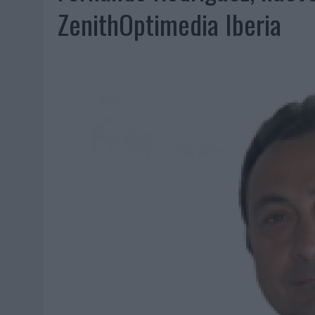
07/08/2026
|
EL VERANO PONE A PRUEBA LA ESTRATEGIA DIGITAL DE
ZenithOptimedia Iberia
07/08/2026
|
VUELING CONVIERTE LOS RECUERDOS EN SOUVENIRS CO
07/08/2026
|
CUANDO SE APAGUE EL SOL, EL ECLIPSE DE 2026 POND
06/08/2026
|
‘LA VUELTA’, DE FENOMENAL PARA MÁLAGA CF
06/08/2026
|
SIETE DE CADA DIEZ EMPRESAS ESPAÑOLAS NO INTEGRA
06/08/2026
|
LA TELEVISIÓN SIGUE LIDERANDO EL CONSUMO DE MEDI
06/08/2026
|
EL USO DE LA IA GENERATIVA ALCANZA YA AL 62% DE L
06/08/2026
|
SYSTEM1 NOMBRA A KIMBERLY BASTONI COMO NUEVA D
06/08/2026
|
FRIGO Y UNIQLO LANZAN UNA COLECCIÓN PERSONALIZA
06/08/2026
|
LA IA ESTÁ SUBIENDO EL LISTÓN DE LA CREATIVIDAD
05/08/2026
|
BEON WORLDWIDE LANZA RAÍZ URBANA PARA TRANSFOR
05/08/2026
|
FABRA COMUNICACIÓN INCORPORA A CASONÁ Y ASUME 
05/08/2026
|
LOPESAN HOTELS & RESORTS ACERCA EL PARAÍSO CAN
05/08/2026
|
LUIS ARQUILLOS (BURGO DE ARIAS): “LA CONSTRUCCIÓ