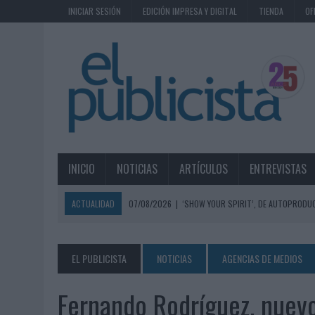
INICIAR SESIÓN
EDICIÓN IMPRESA Y DIGITAL
TIENDA
OF
INICIO
NOTICIAS
ARTÍCULOS
ENTREVISTAS
ACTUALIDAD
07/08/2026
|
‘SHOW YOUR SPIRIT’, DE AUTOPRODUC
07/08/2026
|
EL MÁLAGA CF CULMINA SU TRILOGÍA DE MARCA CON U
07/08/2026
|
MAHOU REIVINDICA EL RITUAL DE LA CAÑA EN EL DÍA IN
EL PUBLICISTA
NOTICIAS
AGENCIAS DE MEDIOS
07/08/2026
|
MG SPIRIT RELANZA SU MARCA CON UNA ESTRATEGIA 
Fernando Rodríguez, nuev
07/08/2026
|
PATRÓN CONVIERTE EL NUEVO SINGLE DE ARÓN PIPER EN