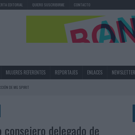
ERTA EDITORIAL
QUIERO SUSCRIBIRME
CONTACTO
MUJERES REFERENTES
REPORTAJES
ENLACES
NEWSLETTE
CIÓN DE MG SPIRIT
NA CAMPAÑA QUE CELEBRA SU REGRESO A PRIMERA DIVISIÓN
TERNACIONAL DE LA CERVEZA
360º CENTRADA EN EL ORIGEN BARCELONÉS
o consejero delegado de
 UNA EXPERIENCIA DE MARCA EN IBIZA