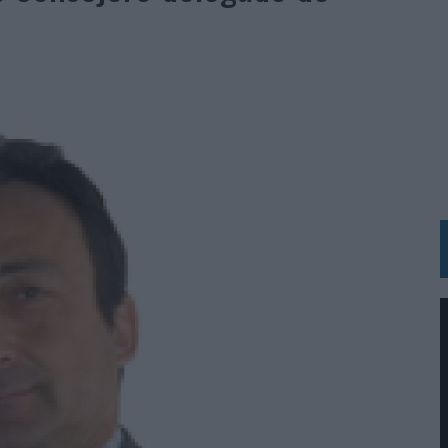
 LAS MARCAS
N IA
RÁ A PRUEBA LA CREATIVIDAD DE LAS MARCAS
N LA INFANCIA EN SU ESTRATEGIA
OS EN VERANO Y SUPERA AL MÓVIL COMO DISPOSITIVO MÁS UTILIZADO
OS ESPAÑOLES
IRECTORA COMERCIAL GLOBAL
BLE INSPIRADA EN CORNETTO, CALIPPO Y SOLERO
MAR EL PATRIMONIO HISTÓRICO EN ACTIVOS CULTURALES Y ECONÓMICOS
LA GESTIÓN DE SUS RELACIONES CON LOS MEDIOS
ARIO EN SU ÚLTIMA CAMPAÑA INTERNACIONAL
N DE MARCA A LARGO PLAZO Y LA MEDICIÓN SON DOS CARAS DE LA MISMA