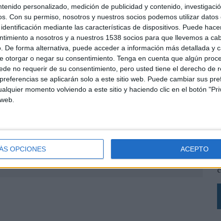
ro delegado de ZenithOptimedia Iberia, en sustitución de Sergio Lorca, nombrado presidente de VivaKi
ntenido personalizado, medición de publicidad y contenido, investigaci
imo responsable de todas las compañías del grupo, tanto de España como de Portugal: Zenithmedia,
os.
Con su permiso, nosotros y nuestros socios podemos utilizar datos 
ide, y a Sergio Lorca, presidente de VivaKi Iberia.
identificación mediante las características de dispositivos. Puede hacer
ntimiento a nosotros y a nuestros 1538 socios para que llevemos a ca
omenzó su carrera en Delvico Bates como Planificador de Medios y posteriormente se incorporó a
. De forma alternativa, puede acceder a información más detallada y 
ia en calidad de consejero delegado. Desde su posición ha liderado a su agencia hasta un segundo puesto
e otorgar o negar su consentimiento.
Tenga en cuenta que algún proc
de no requerir de su consentimiento, pero usted tiene el derecho de r
referencias se aplicarán solo a este sitio web. Puede cambiar sus pref
alquier momento volviendo a este sitio y haciendo clic en el botón "Pri
a autónoma como hasta la fecha. Este modelo de funcionamiento no es una excepción ya que así ocurre en
 web.
ithOptimedia es compartir tecnología, desarrollo de fuentes y herramientas, sistemas de información,
s clientes.
L
s
L
ÁS OPCIONES
ACEPTO
p
SHARE
ENVIAR
PIN
c