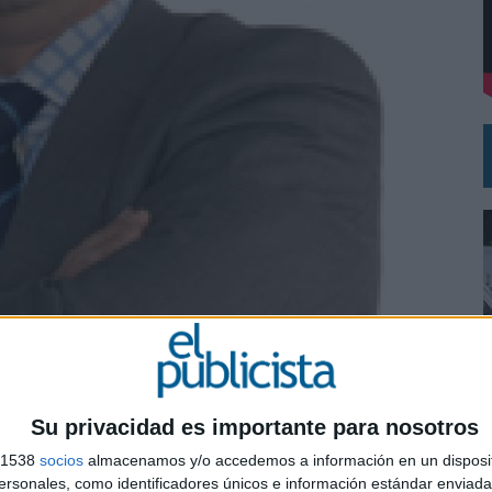
DE CHEIL SPAIN PARA SAMSUNG ELECTRONICS IBERIA
Su privacidad es importante para nosotros
0
s 1538
socios
almacenamos y/o accedemos a información en un disposit
vaKi Iberia.
sonales, como identificadores únicos e información estándar enviada 