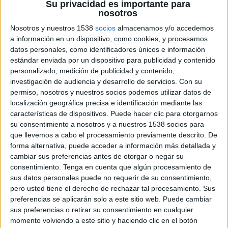
Su privacidad es importante para
nosotros
Nosotros y nuestros 1538
socios
almacenamos y/o accedemos
a información en un dispositivo, como cookies, y procesamos
datos personales, como identificadores únicos e información
estándar enviada por un dispositivo para publicidad y contenido
personalizado, medición de publicidad y contenido,
investigación de audiencia y desarrollo de servicios.
Con su
permiso, nosotros y nuestros socios podemos utilizar datos de
25 DE ABRIL DE 2007
localización geográfica precisa e identificación mediante las
características de dispositivos. Puede hacer clic para otorgarnos
Será el nuevo director de negociación de medios
su consentimiento a nosotros y a nuestros 1538 socios para
impresos, radio y exterior para España,
que llevemos a cabo el procesamiento previamente descrito. De
reportando a Eduardo Sanz, director de
forma alternativa, puede acceder a información más detallada y
negociaciones estratégicas de Havas Media
cambiar sus preferencias antes de otorgar o negar su
España.
consentimiento.
Tenga en cuenta que algún procesamiento de
Licenciado en Publicidad y Relaciones Públicas
sus datos personales puede no requerir de su consentimiento,
por
la Universidad Complutense
de Madrid, y con
pero usted tiene el derecho de rechazar tal procesamiento. Sus
preferencias se aplicarán solo a este sitio web. Puede cambiar
un Master en Marketing y Dirección Comercial en
sus preferencias o retirar su consentimiento en cualquier
el ESIC, Juan Ramón dio sus primeros pasos en el
momento volviendo a este sitio y haciendo clic en el botón
mundo de la comunicación como periodista en la