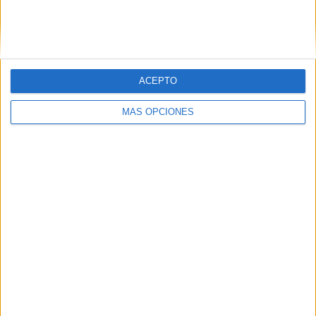
ACEPTO
07/08/2026
MÁS OPCIONES
Patrón convierte el nuevo
single de Arón Piper en una
experiencia de marca en
Ibiza
La marca de tequila celebra el lanzamiento de
Bucle con un evento inmersivo que refuerza su
estrategia de vinculación con la música y la