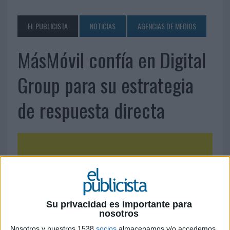
EL PUBLICISTA
NOTICIAS
AGENCIAS DE MEDIOS
MásMóvil confía en Digital
Group para su estrategia
de respuesta directa
Su privacidad es importante para
nosotros
25 DE SEPTIEMBRE DE 2015
Nosotros y nuestros 1538
socios
almacenamos y/o accedemos