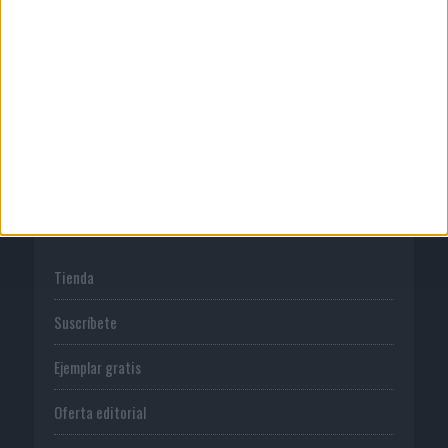
Publicidad
Normas de uso
Política de privacidad
PUBLICACIONES
Tienda
Suscríbete
Ejemplar gratis
Oferta editorial