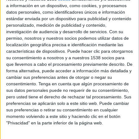
a información en un dispositivo, como cookies, y procesamos
La agencia de medios será la encargada de llevar
datos personales, como identificadores únicos e información
a cabo la campaña de respuesta directa durante
estándar enviada por un dispositivo para publicidad y contenido
este año, contribuyendo a impulsar el servicio de
personalizado, medición de publicidad y contenido,
SEM, el canal de display y el impacto de los social
investigación de audiencia y desarrollo de servicios.
Con su
ads del anunciante.
permiso, nosotros y nuestros socios podemos utilizar datos de
El operador de telecomunicaciones
MásMóvil
ha confiado en Digital Group para
localización geográfica precisa e identificación mediante las
características de dispositivos. Puede hacer clic para otorgarnos
impulsar su estrategia publicitaria orientada a concretar ventas a través de canales
su consentimiento a nosotros y a nuestros 1538 socios para
digitales. Para ello la agencia diseñará e implementará campañas de respuesta
que llevemos a cabo el procesamiento previamente descrito. De
directa, en coherencia con el SEM, con el canal de display, y con los canales de
forma alternativa, puede acceder a información más detallada y
captación en redes sociales. Además, Digital Group facilitará el cierre de acuerdos
cambiar sus preferencias antes de otorgar o negar su
con los grandes afiliados. De este modo, la agencia de medios se centrará en la
consentimiento.
Tenga en cuenta que algún procesamiento de
gestión integral de los datos del cliente, así como en la generación de modelos de
sus datos personales puede no requerir de su consentimiento,
atribución optimizados de manera continua.
pero usted tiene el derecho de rechazar tal procesamiento. Sus
preferencias se aplicarán solo a este sitio web. Puede cambiar
Con el objetivo de trabajar con máxima consistencia, eficacia y agilidad, Digital
sus preferencias o retirar su consentimiento en cualquier
Group, gestionará además otros medios digitales, tales como display, emailing, las
momento volviendo a este sitio y haciendo clic en el botón
"Privacidad" en la parte inferior de la página web.
redes de afiliación, y las campañas de buscadores y redes sociales.
“Hemos seleccionado a Digital Group por ser una agencia independiente, nacida