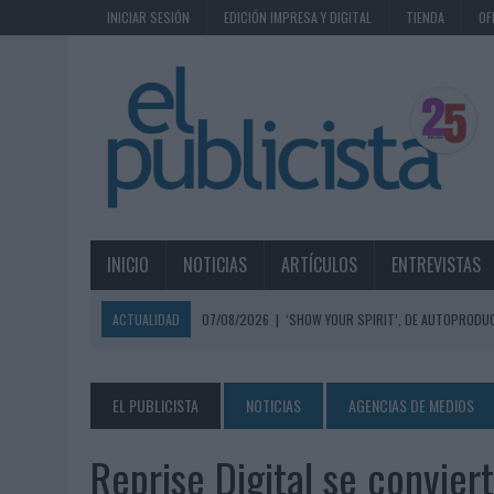
INICIAR SESIÓN
EDICIÓN IMPRESA Y DIGITAL
TIENDA
OF
INICIO
NOTICIAS
ARTÍCULOS
ENTREVISTAS
ACTUALIDAD
07/08/2026
|
‘SHOW YOUR SPIRIT’, DE AUTOPRODUC
07/08/2026
|
EL MÁLAGA CF CULMINA SU TRILOGÍA DE MARCA CON U
07/08/2026
|
MAHOU REIVINDICA EL RITUAL DE LA CAÑA EN EL DÍA IN
EL PUBLICISTA
NOTICIAS
AGENCIAS DE MEDIOS
07/08/2026
|
MG SPIRIT RELANZA SU MARCA CON UNA ESTRATEGIA 
Reprise Digital se conviert
07/08/2026
|
PATRÓN CONVIERTE EL NUEVO SINGLE DE ARÓN PIPER EN