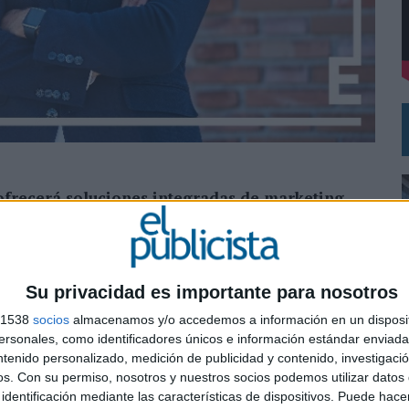
DE CHEIL SPAIN PARA SAMSUNG ELECTRONICS IBERIA
 ofrecerá soluciones integradas de marketing
fesionales nativos digitales y cuenta con una
plinas como
performance, programmatic, content,
Su privacidad es importante para nosotros
logy
. Estos hechos sitúan a la compañía como
la red
así como una agencia innovadora que ha logrado
26
s 1538
socios
almacenamos y/o accedemos a información en un disposit
sonales, como identificadores únicos e información estándar enviada 
ntenido personalizado, medición de publicidad y contenido, investigaci
os.
Con su permiso, nosotros y nuestros socios podemos utilizar datos 
encia y Lisboa- cuentan con una cartera de clientes a
0
identificación mediante las características de dispositivos. Puede hacer
es
como Amazon, LATAM Airlines, American Express,