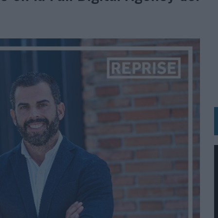
 LAS MARCAS
N IA
RÁ A PRUEBA LA CREATIVIDAD DE LAS MARCAS
N LA INFANCIA EN SU ESTRATEGIA
OS EN VERANO Y SUPERA AL MÓVIL COMO DISPOSITIVO MÁS UTILIZADO
OS ESPAÑOLES
IRECTORA COMERCIAL GLOBAL
BLE INSPIRADA EN CORNETTO, CALIPPO Y SOLERO
MAR EL PATRIMONIO HISTÓRICO EN ACTIVOS CULTURALES Y ECONÓMICOS
LA GESTIÓN DE SUS RELACIONES CON LOS MEDIOS
ARIO EN SU ÚLTIMA CAMPAÑA INTERNACIONAL
N DE MARCA A LARGO PLAZO Y LA MEDICIÓN SON DOS CARAS DE LA MISMA