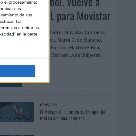
‘Vuelve el fútbol. Vuelve a
bo el procesamiento
cambiar sus
soñar’, de VML para Movistar
esamiento de sus
echazar tal
erencias o retirar su
FICHA TÉCNICA Anunciante: Movistar Contacto
vacidad" en la parte
liente: Aitor Goyenechea, María G. de Riancho,
ñigo Gómez de Segura, Patricia Martínez Roa,
anessa Solana, Mónica Herraez, Ana Ruiperez,
ucía...
LEER MÁS
07/08/2026
El Málaga CF culmina su trilogía de
marca con una campaña...