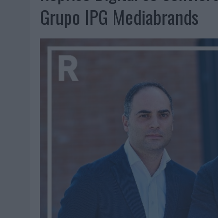
07/08/2026
|
EL VERANO PONE A PRUEBA LA ESTRATEGIA DIGITAL DE
Grupo IPG Mediabrands
07/08/2026
|
VUELING CONVIERTE LOS RECUERDOS EN SOUVENIRS CO
07/08/2026
|
CUANDO SE APAGUE EL SOL, EL ECLIPSE DE 2026 POND
06/08/2026
|
‘LA VUELTA’, DE FENOMENAL PARA MÁLAGA CF
06/08/2026
|
SIETE DE CADA DIEZ EMPRESAS ESPAÑOLAS NO INTEGRA
06/08/2026
|
LA TELEVISIÓN SIGUE LIDERANDO EL CONSUMO DE MEDI
06/08/2026
|
EL USO DE LA IA GENERATIVA ALCANZA YA AL 62% DE L
06/08/2026
|
SYSTEM1 NOMBRA A KIMBERLY BASTONI COMO NUEVA D
06/08/2026
|
FRIGO Y UNIQLO LANZAN UNA COLECCIÓN PERSONALIZA
06/08/2026
|
LA IA ESTÁ SUBIENDO EL LISTÓN DE LA CREATIVIDAD
05/08/2026
|
BEON WORLDWIDE LANZA RAÍZ URBANA PARA TRANSFOR
05/08/2026
|
FABRA COMUNICACIÓN INCORPORA A CASONÁ Y ASUME 
05/08/2026
|
LOPESAN HOTELS & RESORTS ACERCA EL PARAÍSO CAN
05/08/2026
|
LUIS ARQUILLOS (BURGO DE ARIAS): “LA CONSTRUCCIÓ