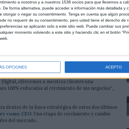
ntimiento a nosotros y a nuestros 1538 socios para que llevemos a ca
as y Phone House, entre otros.
. De forma alternativa, puede acceder a información más detallada y 
e otorgar o negar su consentimiento.
Tenga en cuenta que algún proc
de Recma un 240% de crecimiento desde 2017). Y es
de no requerir de su consentimiento, pero usted tiene el derecho de r
y, sino que lideramos la evolución del sector,
referencias se aplicarán solo a este sitio web. Puede cambiar sus pref
ente”, ha explicado
Vicente Ros
, MD de Reprise
alquier momento volviendo a este sitio y haciendo clic en el botón "Pri
c
 web.
Í
o se debe a su tecnología propia, la capacidad de
V
fusión con Acxiom Corporation y su metodología
L
digital. Todo ello bajo el paraguas de IPG
ÁS OPCIONES
ACEPTO
 Digital, ofrecemos a nuestros clientes una
nes 100% enfocadas al crecimiento de sus negocios”,
a dentro de la línea estratégica de estos dos últimos
mer como CEO
. Una etapa de crecimiento y cambio
ades del mercado.