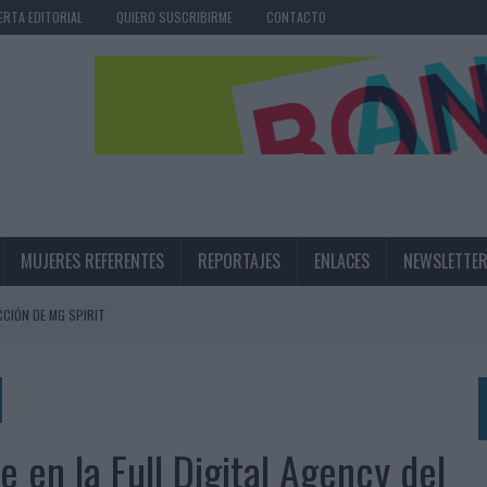
ERTA EDITORIAL
QUIERO SUSCRIBIRME
CONTACTO
MUJERES REFERENTES
REPORTAJES
ENLACES
NEWSLETTE
CIÓN DE MG SPIRIT
NA CAMPAÑA QUE CELEBRA SU REGRESO A PRIMERA DIVISIÓN
TERNACIONAL DE LA CERVEZA
360º CENTRADA EN EL ORIGEN BARCELONÉS
e en la Full Digital Agency del
 UNA EXPERIENCIA DE MARCA EN IBIZA