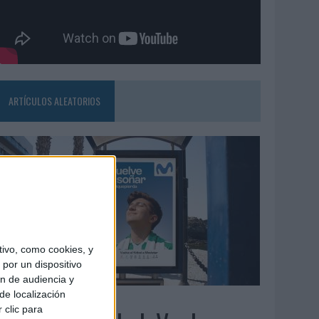
ARTÍCULOS ALEATORIOS
ivo, como cookies, y
por un dispositivo
ón de audiencia y
de localización
3/08/2026
 clic para