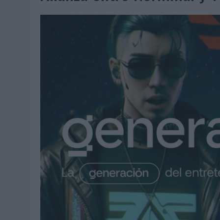
07/08/2026
|
EL VERANO PONE A PRUEBA LA ESTRATEGIA DIGITAL DE
07/08/2026
|
VUELING CONVIERTE LOS RECUERDOS EN SOUVENIRS CO
07/08/2026
|
CUANDO SE APAGUE EL SOL, EL ECLIPSE DE 2026 POND
06/08/2026
|
‘LA VUELTA’, DE FENOMENAL PARA MÁLAGA CF
06/08/2026
|
SIETE DE CADA DIEZ EMPRESAS ESPAÑOLAS NO INTEGRA
06/08/2026
|
LA TELEVISIÓN SIGUE LIDERANDO EL CONSUMO DE MEDI
06/08/2026
|
EL USO DE LA IA GENERATIVA ALCANZA YA AL 62% DE L
06/08/2026
|
SYSTEM1 NOMBRA A KIMBERLY BASTONI COMO NUEVA D
06/08/2026
|
FRIGO Y UNIQLO LANZAN UNA COLECCIÓN PERSONALIZA
06/08/2026
|
LA IA ESTÁ SUBIENDO EL LISTÓN DE LA CREATIVIDAD
05/08/2026
|
BEON WORLDWIDE LANZA RAÍZ URBANA PARA TRANSFOR
05/08/2026
|
FABRA COMUNICACIÓN INCORPORA A CASONÁ Y ASUME 
05/08/2026
|
LOPESAN HOTELS & RESORTS ACERCA EL PARAÍSO CAN
05/08/2026
|
LUIS ARQUILLOS (BURGO DE ARIAS): “LA CONSTRUCCIÓ