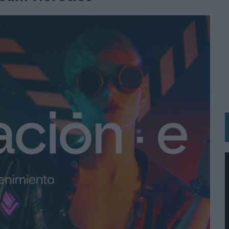
 LAS MARCAS
N IA
RÁ A PRUEBA LA CREATIVIDAD DE LAS MARCAS
N LA INFANCIA EN SU ESTRATEGIA
OS EN VERANO Y SUPERA AL MÓVIL COMO DISPOSITIVO MÁS UTILIZADO
OS ESPAÑOLES
IRECTORA COMERCIAL GLOBAL
BLE INSPIRADA EN CORNETTO, CALIPPO Y SOLERO
MAR EL PATRIMONIO HISTÓRICO EN ACTIVOS CULTURALES Y ECONÓMICOS
LA GESTIÓN DE SUS RELACIONES CON LOS MEDIOS
ARIO EN SU ÚLTIMA CAMPAÑA INTERNACIONAL
N DE MARCA A LARGO PLAZO Y LA MEDICIÓN SON DOS CARAS DE LA MISMA