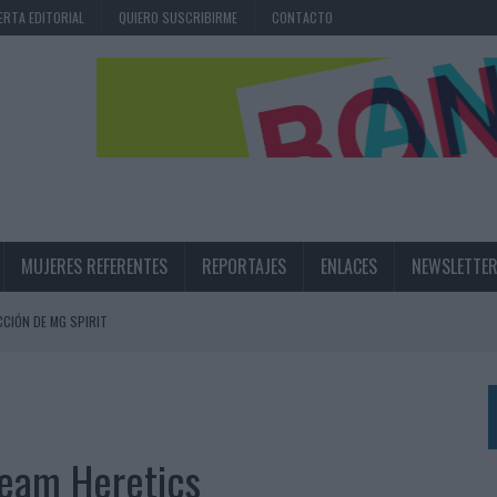
ERTA EDITORIAL
QUIERO SUSCRIBIRME
CONTACTO
MUJERES REFERENTES
REPORTAJES
ENLACES
NEWSLETTE
CIÓN DE MG SPIRIT
NA CAMPAÑA QUE CELEBRA SU REGRESO A PRIMERA DIVISIÓN
TERNACIONAL DE LA CERVEZA
360º CENTRADA EN EL ORIGEN BARCELONÉS
Team Heretics
 UNA EXPERIENCIA DE MARCA EN IBIZA