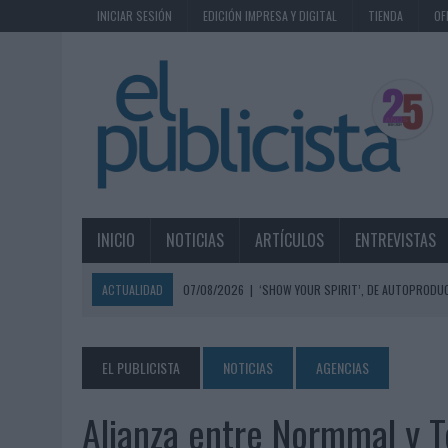
INICIAR SESIÓN
EDICIÓN IMPRESA Y DIGITAL
TIENDA
OF
INICIO
NOTICIAS
ARTÍCULOS
ENTREVISTAS
ACTUALIDAD
07/08/2026
|
‘SHOW YOUR SPIRIT’, DE AUTOPRODUC
07/08/2026
|
EL MÁLAGA CF CULMINA SU TRILOGÍA DE MARCA CON U
07/08/2026
|
MAHOU REIVINDICA EL RITUAL DE LA CAÑA EN EL DÍA IN
EL PUBLICISTA
NOTICIAS
AGENCIAS
07/08/2026
|
MG SPIRIT RELANZA SU MARCA CON UNA ESTRATEGIA 
Alianza entre Normmal y 
07/08/2026
|
PATRÓN CONVIERTE EL NUEVO SINGLE DE ARÓN PIPER EN