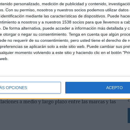
ntenido personalizado, medición de publicidad y contenido, investigaci
os.
Con su permiso, nosotros y nuestros socios podemos utilizar datos 
 análisis del data derivado de los gustos y los
identificación mediante las características de dispositivos. Puede hacer
ntimiento a nosotros y a nuestros 1538 socios para que llevemos a ca
tados por Inteligencia Artificial, la fórmula de
. De forma alternativa, puede acceder a información más detallada y 
ntificar qué canales / formatos y comunicadores son
e otorgar o negar su consentimiento.
Tenga en cuenta que algún proc
tretenimiento específicos en sus plataformas más
de no requerir de su consentimiento, pero usted tiene el derecho de r
referencias se aplicarán solo a este sitio web. Puede cambiar sus pref
alquier momento volviendo a este sitio y haciendo clic en el botón "Pri
s relacionamos diariamente con millones de personas a
 web.
s a esta colaboración con normmal-e, podemos aplicar
hemos aprendido con el gaming”, destaca Manu Palop,
L
s
L
dor de Normmal, considera que “normmal-e no nace
ÁS OPCIONES
ACEPTO
p
fórmulas que conocemos bien, sino para cambiar
c
laciones a medio y largo plazo entre las marcas y las