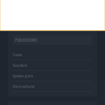
Normas de uso
Política de privacidad
PUBLICACIONES
Tienda
Suscríbete
Ejemplar gratis
Oferta editorial