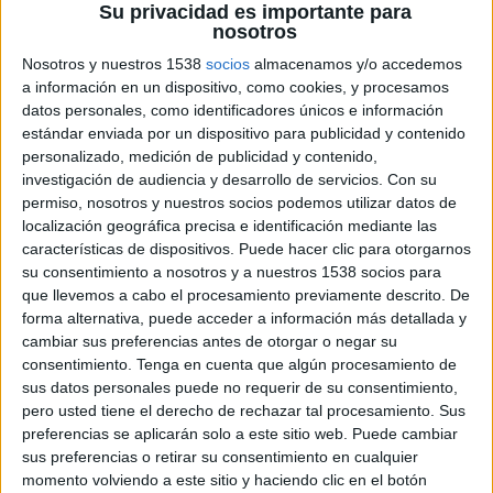
Su privacidad es importante para
nosotros
4 DE AGOSTO DE 2021
Nosotros y nuestros 1538
socios
almacenamos y/o accedemos
Tras un concurso celebrado entre varias
a información en un dispositivo, como cookies, y procesamos
agencias
datos personales, como identificadores únicos e información
estándar enviada por un dispositivo para publicidad y contenido
La firma Udon (UDON), cadena de restauración
personalizado, medición de publicidad y contenido,
de comida asiática, ha confiado su comunicación
investigación de audiencia y desarrollo de servicios.
Con su
permiso, nosotros y nuestros socios podemos utilizar datos de
a la agencia barcelonesa Evil Love para dar a
localización geográfica precisa e identificación mediante las
conocer su nueva imagen y posicionamiento de
características de dispositivos. Puede hacer clic para otorgarnos
marca, enfocado a un territorio más natural y
su consentimiento a nosotros y a nuestros 1538 socios para
sostenible. Estos valores de marca, junto a la
que llevemos a cabo el procesamiento previamente descrito. De
filosofía oriental de la compañía, han sido el
forma alternativa, puede acceder a información más detallada y
punto de partida del concepto creativo ganador
cambiar sus preferencias antes de otorgar o negar su
desarrollado por la agencia, apoyado por
consentimiento.
Tenga en cuenta que algún procesamiento de
Dataplanning en la parte de medios y por Lewis
sus datos personales puede no requerir de su consentimiento,
en la planificación de RRSS.
pero usted tiene el derecho de rechazar tal procesamiento. Sus
preferencias se aplicarán solo a este sitio web. Puede cambiar
"Los diferentes departamentos de Evil Love han
sus preferencias o retirar su consentimiento en cualquier
trabajado como un solo equipo para hallar la
momento volviendo a este sitio y haciendo clic en el botón