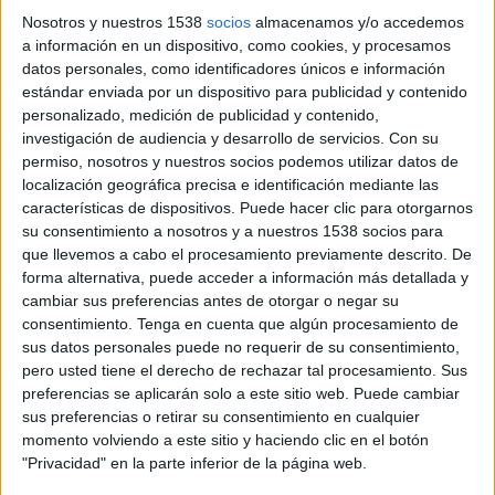
Nosotros y nuestros 1538
socios
almacenamos y/o accedemos
25 DE JULIO DE 2019
a información en un dispositivo, como cookies, y procesamos
datos personales, como identificadores únicos e información
Pablo Serrano se incorpora a la agencia
estándar enviada por un dispositivo para publicidad y contenido
como brand director de la cuenta de
personalizado, medición de publicidad y contenido,
Renault
investigación de audiencia y desarrollo de servicios.
Con su
permiso, nosotros y nuestros socios podemos utilizar datos de
Publicis España ha anunciado la incorporación de
localización geográfica precisa e identificación mediante las
Pablo Serrano como brand director de la cuenta
características de dispositivos. Puede hacer clic para otorgarnos
de Renault. Desde este cargo será responsable
su consentimiento a nosotros y a nuestros 1538 socios para
del equipo de gestión y de los proyectos
que llevemos a cabo el procesamiento previamente descrito. De
multidisciplinares que se desarrollen desde la
forma alternativa, puede acceder a información más detallada y
agencia para la marca, reportando directamente
cambiar sus preferencias antes de otorgar o negar su
a Paco Mendoza, actual CEO de Publicis España.
consentimiento.
Tenga en cuenta que algún procesamiento de
sus datos personales puede no requerir de su consentimiento,
pero usted tiene el derecho de rechazar tal procesamiento. Sus
Licenciado en Publicidad y RR.PP. por la USP CEU
preferencias se aplicarán solo a este sitio web. Puede cambiar
de Madrid, Serrano cuenta con más de 12 años de
sus preferencias o retirar su consentimiento en cualquier
experiencia internacional en Europa y
momento volviendo a este sitio y haciendo clic en el botón
Latinoamérica, donde ha desarrollado su carrera
"Privacidad" en la parte inferior de la página web.
en agencias multinacionales como TBWA-i,