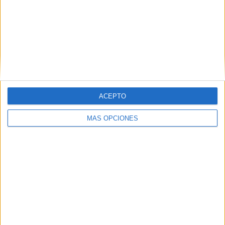
ARTÍCULOS ALEATORIOS
ACEPTO
MÁS OPCIONES
03/08/2026
‘Vuelve el fútbol. Vuelve a