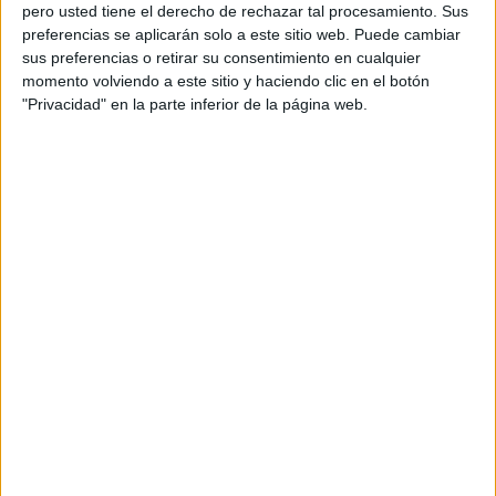
Agencia
China
y que tendrá recorrido en
pero usted tiene el derecho de rechazar tal procesamiento. Sus
televisión y medios digitales, además de
preferencias se aplicarán solo a este sitio web. Puede cambiar
activaciones en exterior. También cuenta con su
sus preferencias o retirar su consentimiento en cualquier
propia web
. Esta campaña busca reflejar la
momento volviendo a este sitio y haciendo clic en el botón
filosofía de la marca, una singular forma de ser y
"Privacidad" en la parte inferior de la página web.
hacer que hace del tiempo un pilar fundamental.
Desde la marca han querido resaltar el proceso
de fermentación lenta que ofrece a cada creación
el tiempo que requiere.