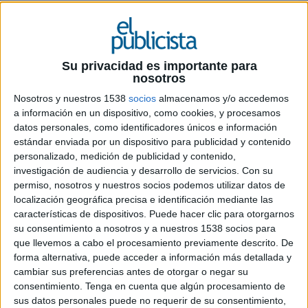
La nueva campaña de Alhambra Reserva
1925 invita a los consumidores a entrar en
su oasis de tiempo, donde no hay espacio
Su privacidad es importante para
para la prisa
nosotros
Nosotros y nuestros 1538
socios
almacenamos y/o accedemos
La cervecera ha lanzado su nueva campaña ‘Oasis
a información en un dispositivo, como cookies, y procesamos
de tiempo’, donde representa la experiencia que
datos personales, como identificadores únicos e información
rodea a la
Alhambra Reserva 1925
como un
estándar enviada por un dispositivo para publicidad y contenido
oasis metafórico que detiene el tiempo y agudiza
personalizado, medición de publicidad y contenido,
los sentidos.
investigación de audiencia y desarrollo de servicios.
Con su
permiso, nosotros y nuestros socios podemos utilizar datos de
Desde la marca aseguran que pedir una Alhambra
localización geográfica precisa e identificación mediante las
Reserva es toda una declaración de intenciones,
características de dispositivos. Puede hacer clic para otorgarnos
ya que aquel que la pide, no solo busca un
su consentimiento a nosotros y a nuestros 1538 socios para
que llevemos a cabo el procesamiento previamente descrito. De
producto de calidad, sino que también detenerse
forma alternativa, puede acceder a información más detallada y
un instante y protegerse de las prisas y el agobio.
cambiar sus preferencias antes de otorgar o negar su
consentimiento.
Tenga en cuenta que algún procesamiento de
La campaña se basa en un spot creado por la
sus datos personales puede no requerir de su consentimiento,