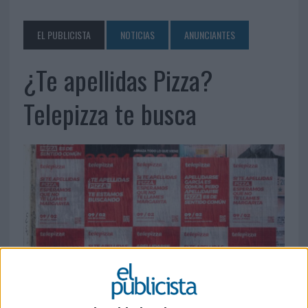
EL PUBLICISTA
NOTICIAS
ANUNCIANTES
¿Te apellidas Pizza?
Telepizza te busca