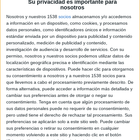
Su privacidad es importante para
nosotros
9 DE FEBRERO DE 2024
Nosotros y nuestros 1538
socios
almacenamos y/o accedemos
La compañía lanza una campaña publicitaria
a información en un dispositivo, como cookies, y procesamos
para movilizar a los amantes de su producto
datos personales, como identificadores únicos e información
estrella a través de las redes sociales y
estándar enviada por un dispositivo para publicidad y contenido
acciones de street marketing
personalizado, medición de publicidad y contenido,
investigación de audiencia y desarrollo de servicios.
Con su
permiso, nosotros y nuestros socios podemos utilizar datos de
Hoy, 9 de febrero, se celebra el Día Mundial de la
localización geográfica precisa e identificación mediante las
Pizza, el día más esperado para todos los
características de dispositivos. Puede hacer clic para otorgarnos
amantes de uno de los platos más consumidos a
su consentimiento a nosotros y a nuestros 1538 socios para
nivel mundial. En el caso de España, durante 2023
que llevemos a cabo el procesamiento previamente descrito. De
se consumieron más de 33,5 millones de
forma alternativa, puede acceder a información más detallada y
Telepizzas. En concreto, una vez más, la pizza
cambiar sus preferencias antes de otorgar o negar su
más consumida fue la de barbacoa, con más de 6
consentimiento.
Tenga en cuenta que algún procesamiento de
millones de unidades vendidas, la favorita de
sus datos personales puede no requerir de su consentimiento,
todos los españoles.
pero usted tiene el derecho de rechazar tal procesamiento. Sus
preferencias se aplicarán solo a este sitio web. Puede cambiar
Es por ello que
Telepizza
ha querido
sus preferencias o retirar su consentimiento en cualquier
posicionarse del lado del consumidor con una
momento volviendo a este sitio y haciendo clic en el botón