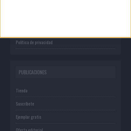
Quienes somos
Publicidad
Normas de uso
Política de privacidad
PUBLICACIONES
Tienda
Suscríbete
Ejemplar gratis
Oferta editorial