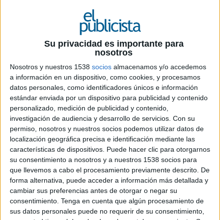
18 DE JUNIO DE 2026
La iniciativa 'Contra el cáncer, CON TODO'
Su privacidad es importante para
impulsará contenidos semanales en Antena
nosotros
3, laSexta y Onda Cero con el objetivo de
Nosotros y nuestros 1538
socios
almacenamos y/o accedemos
acercar información rigurosa y accesible a
a información en un dispositivo, como cookies, y procesamos
la ciudadanía
datos personales, como identificadores únicos e información
estándar enviada por un dispositivo para publicidad y contenido
La Asociación Española Contra el Cáncer y
personalizado, medición de publicidad y contenido,
Atresmedia han puesto en marcha 'Contra el
investigación de audiencia y desarrollo de servicios.
Con su
cáncer, CON TODO', una iniciativa conjunta que
permiso, nosotros y nuestros socios podemos utilizar datos de
localización geográfica precisa e identificación mediante las
busca reforzar la información y la concienciación
características de dispositivos. Puede hacer clic para otorgarnos
social sobre esta enfermedad a través de los
su consentimiento a nosotros y a nuestros 1538 socios para
canales informativos del grupo de comunicación.
que llevemos a cabo el procesamiento previamente descrito. De
El proyecto contará con contenidos semanales
forma alternativa, puede acceder a información más detallada y
en Antena 3 Noticias, laSexta Noticias y las
cambiar sus preferencias antes de otorgar o negar su
Noticias de Onda Cero, además de reportajes,
consentimiento.
Tenga en cuenta que algún procesamiento de
entrevistas y acciones especiales en radio,
sus datos personales puede no requerir de su consentimiento,
televisión, medios digitales y redes sociales.