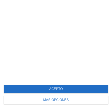
IMPRIMIR
TWEET
SHARE
ACEPTO
SHARE
MÁS OPCIONES
ENVIAR