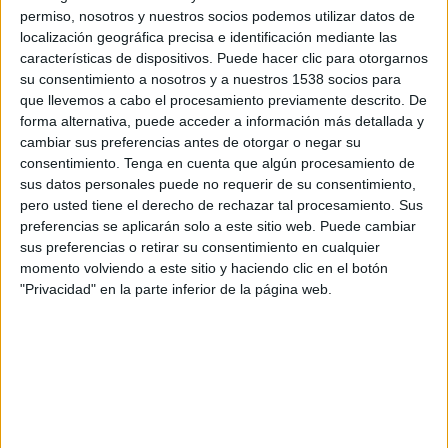
verano.
permiso, nosotros y nuestros socios podemos utilizar datos de
localización geográfica precisa e identificación mediante las
El lanzamiento, disponible desde hoy por tiempo
características de dispositivos. Puede hacer clic para otorgarnos
limitado en todos los canales de venta de la
su consentimiento a nosotros y a nuestros 1538 socios para
marca, incluye tres variedades -Baby Bacon
que llevemos a cabo el procesamiento previamente descrito. De
Cheddar, Baby Bacon Cheddar & Onion y Baby
forma alternativa, puede acceder a información más detallada y
Bacon Cheddar Chicken- con dos ingredientes
cambiar sus preferencias antes de otorgar o negar su
protagonistas: el bacon y el cheddar, reforzando
consentimiento.
Tenga en cuenta que algún procesamiento de
así una propuesta pensada para el consumo
sus datos personales puede no requerir de su consentimiento,
pero usted tiene el derecho de rechazar tal procesamiento. Sus
social y compartido.
preferencias se aplicarán solo a este sitio web. Puede cambiar
sus preferencias o retirar su consentimiento en cualquier
La marca amplía además la experiencia con dos
momento volviendo a este sitio y haciendo clic en el botón
nuevas salsas de gran formato, los Dip Cheddar
"Privacidad" en la parte inferior de la página web.
XXL Y Dip Bacon XXL, que responden a la
tendencia creciente del “dipping” como forma de
consumo. Estos acompañamientos buscan elevar
el carácter participativo del producto,
convirtiendo cada pedido en una experiencia más
dinámica y pensada para compartir.