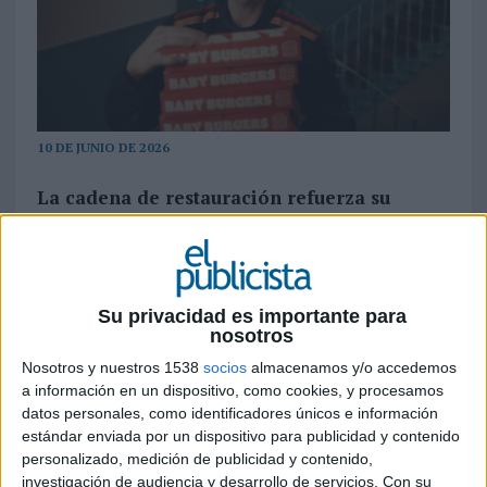
10 DE JUNIO DE 2026
La cadena de restauración refuerza su
vínculo con los momentos de consumo
colectivo y presenta una nueva edición de su
formato mini, acompañado de una campaña
centrada en los rituales del partido
Su privacidad es importante para
nosotros
Burger King España
ha lanzado las nuevas
Baby Burgers Bacon Cheddar, una segunda
Nosotros y nuestros 1538
socios
almacenamos y/o accedemos
edición de su formato mini que llega con receta
a información en un dispositivo, como cookies, y procesamos
datos personales, como identificadores únicos e información
renovada, nuevas combinaciones y la ambición de
estándar enviada por un dispositivo para publicidad y contenido
convertirse en el snack de referencia para
personalizado, medición de publicidad y contenido,
acompañar los grandes partidos de fútbol del
investigación de audiencia y desarrollo de servicios.
Con su