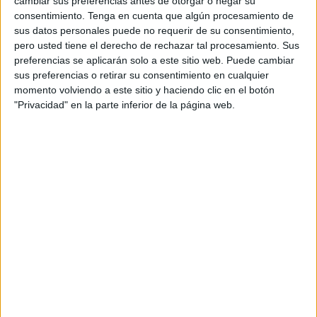
tendencia; los consumidores han cambiado su
cambiar sus preferencias antes de otorgar o negar su
consentimiento.
Tenga en cuenta que algún procesamiento de
comportamiento de compra. Un 61% ha
sus datos personales puede no requerir de su consentimiento,
disminuido la frecuencia de compra aumentado
pero usted tiene el derecho de rechazar tal procesamiento. Sus
el ticket medio por acto. Cada vez vamos menos
preferencias se aplicarán solo a este sitio web. Puede cambiar
al supermercado, pero cuando vamos llenamos
sus preferencias o retirar su consentimiento en cualquier
más las cestas. A su vez, las compras realizadas en
momento volviendo a este sitio y haciendo clic en el botón
los supermercados son más premeditadas y
"Privacidad" en la parte inferior de la página web.
rápidas, para pasar menos tiempo en el
establecimiento. Por ello es
esencial contar con
un
packaging
distinto
para que resalte en el
lineal y que, además, destaque y refuerce los
valores de las marcas y muestre los productos de
una manera transparente.
Para
Cacaolat
, estas tendencias han sido el
impulso definitivo para
renovar la imagen de
la botella familiar de 1L y apostar por
recuperar sus orígenes
, volviendo a la botella
transparente ideada por sus fundadores en 1933,
la cual deja visible su esencia: leche Letona de