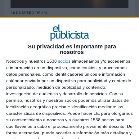
20 DE ENERO DE 2021
La marca se desnuda apostando por un
envase transparente para su formato
familiar de 1L que deja ver el producto y la
Su privacidad es importante para
alta calidad de sus ingredientes: leche de
nosotros
granjas de proximidad y cacao sostenible.
Nosotros y nuestros 1538
socios
almacenamos y/o accedemos
Esta iniciativa da respuesta a la creciente
a información en un dispositivo, como cookies, y procesamos
tendencia de los consumidores hacia la
datos personales, como identificadores únicos e información
naturalidad y transparencia
estándar enviada por un dispositivo para publicidad y contenido
personalizado, medición de publicidad y contenido,
El consumidor de hoy está cada vez más
investigación de audiencia y desarrollo de servicios.
Con su
comprometido con los productos que consume.
permiso, nosotros y nuestros socios podemos utilizar datos de
Un 81% de ellos declara buscar productos más
localización geográfica precisa e identificación mediante las
saludables y transparentes, hechos con
características de dispositivos. Puede hacer clic para otorgarnos
ingredientes naturales de los cuales conozca su
su consentimiento a nosotros y a nuestros 1538 socios para
origen y que sean de comercio justo. Además, con
que llevemos a cabo el procesamiento previamente descrito. De
la irrupción de la Covid-19 se suma otra
forma alternativa, puede acceder a información más detallada y