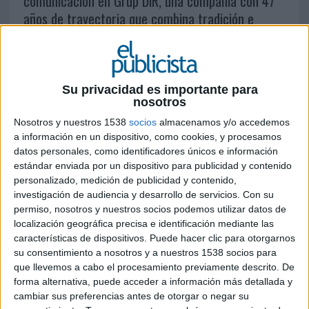
comunicación en Grup DiR, una compañía con 47
años de trayectoria que combina tradición e
innovación con la puesta en marcha de nuevos
clubs boutique en Barcelona. “La comunicación
acompaña, amplifica y da visibilidad a la
estrategia de negocio; si no se comunica, no
Su privacidad es importante para
nosotros
existe”, apuesta Tubau
Nosotros y nuestros 1538
socios
almacenamos y/o accedemos
Acabas de incorporarte como directora de
a información en un dispositivo, como cookies, y procesamos
datos personales, como identificadores únicos e información
comunicación en Grup DiR. ¿Qué te atrajo
estándar enviada por un dispositivo para publicidad y contenido
del proyecto y de este momento concreto de
personalizado, medición de publicidad y contenido,
la compañía?
investigación de audiencia y desarrollo de servicios.
Con su
permiso, nosotros y nuestros socios podemos utilizar datos de
La solidez de la compañía. Grup DiR es una
localización geográfica precisa e identificación mediante las
empresa catalana que sigue innovando y
características de dispositivos. Puede hacer clic para otorgarnos
adaptándose a las nuevas tendencias del sector
su consentimiento a nosotros y a nuestros 1538 socios para
fitness tras casi 50 años. Actualmente, la
que llevemos a cabo el procesamiento previamente descrito. De
compañía continúa apostando por la
forma alternativa, puede acceder a información más detallada y
actualización del negocio con la apertura de los
cambiar sus preferencias antes de otorgar o negar su