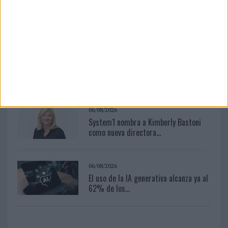
Mahou reivindica el ritual de la caña
en el Día...
04/08/2026
‘El fútbol sin las personas’, de Dentsu
Creative para Orange
06/08/2026
System1 nombra a Kimberly Bastoni
como nueva directora...
06/08/2026
El uso de la IA generativa alcanza ya al
62% de los...