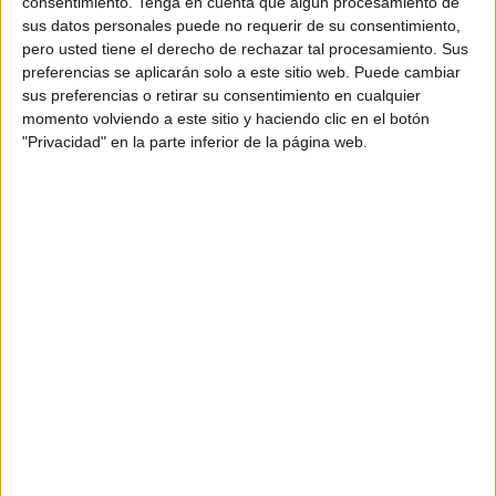
primeros clubs boutique de Barcelona: espacios
consentimiento.
Tenga en cuenta que algún procesamiento de
fitness que ofrecen una experiencia híbrida entre
sus datos personales puede no requerir de su consentimiento,
pero usted tiene el derecho de rechazar tal procesamiento. Sus
un gimnasio convencional y la exclusividad de los
preferencias se aplicarán solo a este sitio web. Puede cambiar
estudios boutique.
sus preferencias o retirar su consentimiento en cualquier
momento volviendo a este sitio y haciendo clic en el botón
Tu perfil combina periodismo y
"Privacidad" en la parte inferior de la página web.
comunicación corporativa. Con más de 20
años de experiencia, ¿qué aprendizajes de
esa etapa como periodista te acompañan
hoy?
Todos. La experiencia y los aprendizajes de mi
época de ‘periodista de calle’ han sido esenciales
para mi etapa corporativa. Saber identificar la
noticia, encontrar la ‘percha informativa’ y
conocer lo que les interesa a los medios es básico
para poder trabajar en comunicación
empresarial. Empecé mi carrera en Europa Press,
la mejor escuela para entender las claves del
oficio. Guardo mucho cariño a esos años: un mix