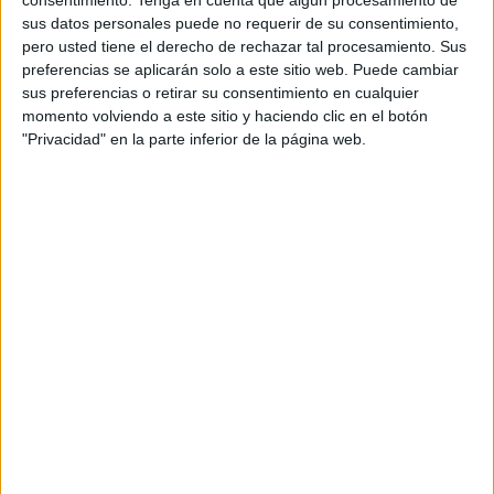
contenidos digitales, recetas y acciones en redes
sus datos personales puede no requerir de su consentimiento,
sociales.
pero usted tiene el derecho de rechazar tal procesamiento. Sus
preferencias se aplicarán solo a este sitio web. Puede cambiar
La elección de Carolina Marín responde tanto a
sus preferencias o retirar su consentimiento en cualquier
su proyección internacional como a su vínculo
momento volviendo a este sitio y haciendo clic en el botón
con India, donde el bádminton es uno de los
"Privacidad" en la parte inferior de la página web.
deportes más populares. La deportista mantiene
además una especial conexión con la afición del
país desde la final olímpica de Río 2016 que
disputó frente a la jugadora india P. V. Sindhu.
La colaboración arrancará con una serie de
piezas audiovisuales y contenidos dirigidos
al público indio
, en los que la deportista
mostrará distintas formas de incorporar las
aceitunas españolas a la alimentación cotidiana.
India forma parte de los mercados
prioritarios para Interaceituna desde 2014
,
año en el que comenzaron las acciones de