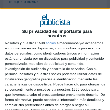
17 DE JUNIO DE 2026
La campeona olímpica protagonizará la
campaña de Interaceituna para impulsar el
consumo de aceitunas españolas en uno de
los mercados con mayor potencial de
Su privacidad es importante para
crecimiento
nosotros
Nosotros y nuestros 1538
socios
almacenamos y/o accedemos
La Organización Interprofesional de la Aceituna
a información en un dispositivo, como cookies, y procesamos
de Mesa de España (Interaceituna) ha
datos personales, como identificadores únicos e información
incorporado a Carolina Marín como nueva
estándar enviada por un dispositivo para publicidad y contenido
embajadora de su campaña promocional en
personalizado, medición de publicidad y contenido,
India, un mercado estratégico para el sector que
investigación de audiencia y desarrollo de servicios.
Con su
supera los 1.400 millones de habitantes.
permiso, nosotros y nuestros socios podemos utilizar datos de
localización geográfica precisa e identificación mediante las
características de dispositivos. Puede hacer clic para otorgarnos
Bajo el lema 'Feed Your Heart with Olives from
su consentimiento a nosotros y a nuestros 1538 socios para
Spain', la iniciativa, desarrollada en colaboración
que llevemos a cabo el procesamiento previamente descrito. De
con Andalucía TRADE, busca reforzar la
forma alternativa, puede acceder a información más detallada y
presencia de las aceitunas de mesa españolas
cambiar sus preferencias antes de otorgar o negar su
entre los consumidores indios mediante
consentimiento.
Tenga en cuenta que algún procesamiento de