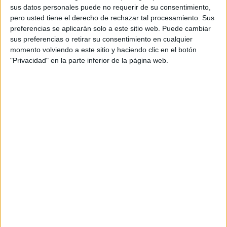
ciudadanos a ser más eficientes, premiándolos
sus datos personales puede no requerir de su consentimiento,
por cada kilovatio que ahorren, con otro de
pero usted tiene el derecho de rechazar tal procesamiento. Sus
regalo. Para que cada pequeña cosa que hagan,
preferencias se aplicarán solo a este sitio web. Puede cambiar
cuente el doble.
sus preferencias o retirar su consentimiento en cualquier
momento volviendo a este sitio y haciendo clic en el botón
"Privacidad" en la parte inferior de la página web.
La eficiencia se ha materializado en todas las
fases de ejecución de la campaña, que ha sido
elaborada por
Leo Burnett
. Desde la pre
producción hasta el mismo rodaje, de la mano de
la productora
Primo Content
, y asesorados por
Creast
, logrando reducir las emisiones de CO2 en
un 25,58% gracias a:
Uso de vehículos eléctricos compartidos
para el equipo: 9,79% de reducción
Empleo de eco-generadores para
suministrar energía renovable: 24,56% de
reducción
Opciones vegetarianas y veganas: 21,23% de
reducción