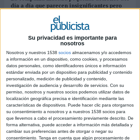
día a día que parecen insignificantes pero
que pueden ser una gran aportación a la
hora de ser más eficientes
Su privacidad es importante para
Para ser más eficientes y ahorrar,
nosotros
absolutamente todo cuenta. Por eso, desde la
Nosotros y nuestros 1538
socios
almacenamos y/o accedemos
compañía se recomienda leer esta noticia
a información en un dispositivo, como cookies, y procesamos
bajando el brillo a la pantalla. Así, en modo
datos personales, como identificadores únicos e información
oscuro, aunque pueda parecer insignificante,
estándar enviada por un dispositivo para publicidad y contenido
personalizado, medición de publicidad y contenido,
al multiplicarla por todos los que pueden
investigación de audiencia y desarrollo de servicios.
Con su
llegar a leerla, también cuenta.
permiso, nosotros y nuestros socios podemos utilizar datos de
localización geográfica precisa e identificación mediante las
características de dispositivos. Puede hacer clic para otorgarnos
Todos queremos ser más eficientes. Pero si nos
su consentimiento a nosotros y a nuestros 1538 socios para
dicen que nos premiarán por ello, comenzamos a
que llevemos a cabo el procesamiento previamente descrito. De
ver cada pequeña cosa que podemos hacer. Por
forma alternativa, puede acceder a información más detallada y
eso,
Endesa
ha creado la campaña “Todo
cambiar sus preferencias antes de otorgar o negar su
cuenta”, con el objetivo de motivar a los
consentimiento.
Tenga en cuenta que algún procesamiento de