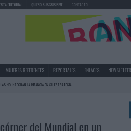
ERTA EDITORIAL
QUIERO SUSCRIBIRME
CONTACTO
MUJERES REFERENTES
REPORTAJES
ENLACES
NEWSLETTE
OLAS NO INTEGRAN LA INFANCIA EN SU ESTRATEGIA
UNQUE LOS MEDIOS CONTROLADOS MANTIENEN EL CRECIMIENTO
OS EN VERANO Y SUPERA AL MÓVIL COMO DISPOSITIVO MÁS UTILIZADO
OS ESPAÑOLES
 córner del Mundial en un
IRECTORA COMERCIAL GLOBAL