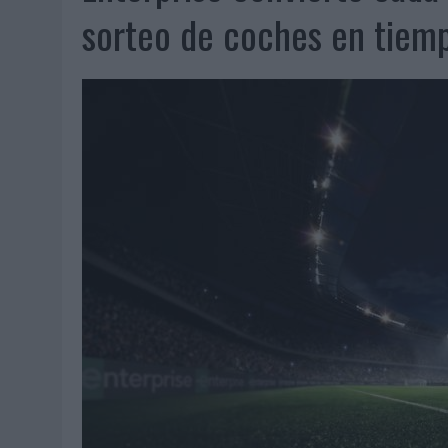
06/08/2026
|
FRIGO Y UNIQLO LANZAN UNA COLECCIÓN PERSONALIZA
sorteo de coches en tiemp
06/08/2026
|
LA IA ESTÁ SUBIENDO EL LISTÓN DE LA CREATIVIDAD
05/08/2026
|
BEON WORLDWIDE LANZA RAÍZ URBANA PARA TRANSFOR
05/08/2026
|
FABRA COMUNICACIÓN INCORPORA A CASONÁ Y ASUME 
05/08/2026
|
LOPESAN HOTELS & RESORTS ACERCA EL PARAÍSO CAN
05/08/2026
|
LUIS ARQUILLOS (BURGO DE ARIAS): “LA CONSTRUCCIÓ
MONEDA”
04/08/2026
|
‘EL PARAÍSO MÁS CERCA’, DE 22GRADOS PARA LOPESA
04/08/2026
|
‘LA ÚNICA CERVEZA DEL MUNDO QUE SE DISFRUTA DOS 
04/08/2026
|
‘EL FÚTBOL SIN LAS PERSONAS’, DE DENTSU CREATIVE
04/08/2026
|
CAPAZ, LA CERVEZA QUE CONVIERTE CADA BOTELLA EN
04/08/2026
|
BABARIA Y MAXIBON SON ‘EL MATCH PERFECTO DEL VE
04/08/2026
|
AUDIBLE REIVINDICA EL PODER TRANSFORMADOR DEL A
03/08/2026
|
‘VUELVE EL FÚTBOL. VUELVE A SOÑAR’, DE VML PARA MO