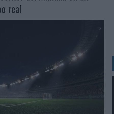
BLE INSPIRADA EN CORNETTO, CALIPPO Y SOLERO
o real
MAR EL PATRIMONIO HISTÓRICO EN ACTIVOS CULTURALES Y ECONÓMICOS
LA GESTIÓN DE SUS RELACIONES CON LOS MEDIOS
ARIO EN SU ÚLTIMA CAMPAÑA INTERNACIONAL
N DE MARCA A LARGO PLAZO Y LA MEDICIÓN SON DOS CARAS DE LA MISMA
N HOTELS & RESORTS
VECES’, DE INUSUALY PARA CERVEZA CAPAZ
 PARA ORANGE
 UNA OPORTUNIDAD DE INCLUSIÓN
RANO’
UDIO EN SU NUEVA CAMPAÑA GLOBAL DE MARCA
VISTAR