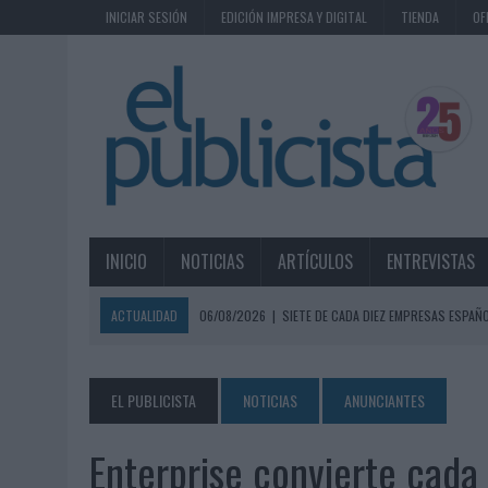
INICIAR SESIÓN
EDICIÓN IMPRESA Y DIGITAL
TIENDA
OF
INICIO
NOTICIAS
ARTÍCULOS
ENTREVISTAS
ACTUALIDAD
06/08/2026
|
SIETE DE CADA DIEZ EMPRESAS ESPAÑ
06/08/2026
|
EL MERCADO PUBLICITARIO CAE UN 2,6% EN 2025, A
06/08/2026
|
LA TELEVISIÓN SIGUE LIDERANDO EL CONSUMO DE MEDI
EL PUBLICISTA
NOTICIAS
ANUNCIANTES
06/08/2026
|
EL USO DE LA IA GENERATIVA ALCANZA YA AL 62% DE L
Enterprise convierte cada
06/08/2026
|
SYSTEM1 NOMBRA A KIMBERLY BASTONI COMO NUEVA D