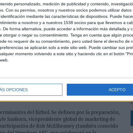
ntenido personalizado, medición de publicidad y contenido, investigaci
@Enterprise. Si esa jugada termina en gol y cumple
os.
Con su permiso, nosotros y nuestros socios podemos utilizar datos 
pantes ganará un vehículo.
identificación mediante las características de dispositivos. Puede hacer
ntimiento a nosotros y a nuestros 1538 socios para que llevemos a ca
ecto de los partidos en una experiencia interactiva
. De forma alternativa, puede acceder a información más detallada y 
ión inmediata en redes.
e otorgar o negar su consentimiento.
Tenga en cuenta que algún proc
de no requerir de su consentimiento, pero usted tiene el derecho de r
48 selecciones y 104 partidos, un volumen de
referencias se aplicarán solo a este sitio web. Puede cambiar sus pref
ortunidades de interacción y conversación digital
alquier momento volviendo a este sitio y haciendo clic en el botón "Pri
entará además la acción con un segundo sorteo
 web.
r.com, donde los usuarios podrán registrarse
L
a optar también a ganar un coche.
s
ento global aprovechando uno de los mayores eventos
L
ÁS OPCIONES
ACEPTO
ionados desde dinámicas vinculadas al tiempo real y
p
c
erminantes del fútbol. Se definen por la preparación,
yle Sanborn, vicepresidente global de marketing de
participación de Rob McElhenney (también conocido
rio del Wrexham AFC, que colaborará en la