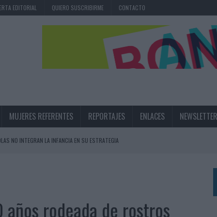
ERTA EDITORIAL
QUIERO SUSCRIBIRME
CONTACTO
MUJERES REFERENTES
REPORTAJES
ENLACES
NEWSLETTE
OLAS NO INTEGRAN LA INFANCIA EN SU ESTRATEGIA
UNQUE LOS MEDIOS CONTROLADOS MANTIENEN EL CRECIMIENTO
OS EN VERANO Y SUPERA AL MÓVIL COMO DISPOSITIVO MÁS UTILIZADO
OS ESPAÑOLES
 años rodeada de rostros
IRECTORA COMERCIAL GLOBAL