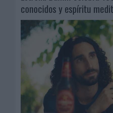
06/08/2026
|
FRIGO Y UNIQLO LANZAN UNA COLECCIÓN PERSONALIZA
conocidos y espíritu medi
06/08/2026
|
LA IA ESTÁ SUBIENDO EL LISTÓN DE LA CREATIVIDAD
05/08/2026
|
BEON WORLDWIDE LANZA RAÍZ URBANA PARA TRANSFOR
05/08/2026
|
FABRA COMUNICACIÓN INCORPORA A CASONÁ Y ASUME 
05/08/2026
|
LOPESAN HOTELS & RESORTS ACERCA EL PARAÍSO CAN
05/08/2026
|
LUIS ARQUILLOS (BURGO DE ARIAS): “LA CONSTRUCCIÓ
MONEDA”
04/08/2026
|
‘EL PARAÍSO MÁS CERCA’, DE 22GRADOS PARA LOPESA
04/08/2026
|
‘LA ÚNICA CERVEZA DEL MUNDO QUE SE DISFRUTA DOS 
04/08/2026
|
‘EL FÚTBOL SIN LAS PERSONAS’, DE DENTSU CREATIVE
04/08/2026
|
CAPAZ, LA CERVEZA QUE CONVIERTE CADA BOTELLA EN
04/08/2026
|
BABARIA Y MAXIBON SON ‘EL MATCH PERFECTO DEL VE
04/08/2026
|
AUDIBLE REIVINDICA EL PODER TRANSFORMADOR DEL A
03/08/2026
|
‘VUELVE EL FÚTBOL. VUELVE A SOÑAR’, DE VML PARA MO