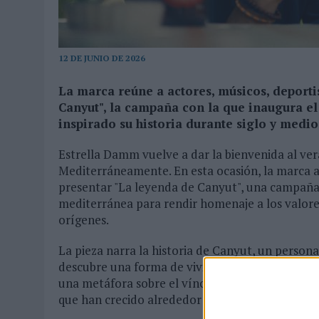
03/08/2026
|
MOVISTAR APELA A LA ILUSIÓN DE LAS AFICIONES PARA
06/08/2026
|
‘LA VUELTA’, DE FENOMENAL PARA MÁLAGA CF
12 DE JUNIO DE 2026
La marca reúne a actores, músicos, deporti
Canyut", la campaña con la que inaugura el 
inspirado su historia durante siglo y medio
Estrella Damm vuelve a dar la bienvenida al ve
Mediterráneamente. En esta ocasión, la marca a
presentar "La leyenda de Canyut", una campaña 
mediterránea para rendir homenaje a los valor
orígenes.
La pieza narra la historia de Canyut, un persona
descubre una forma de vivir que le marcará para
una metáfora sobre el vínculo emocional que m
que han crecido alrededor de él.