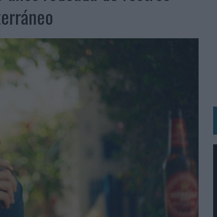
BLE INSPIRADA EN CORNETTO, CALIPPO Y SOLERO
terráneo
MAR EL PATRIMONIO HISTÓRICO EN ACTIVOS CULTURALES Y ECONÓMICOS
LA GESTIÓN DE SUS RELACIONES CON LOS MEDIOS
ARIO EN SU ÚLTIMA CAMPAÑA INTERNACIONAL
N DE MARCA A LARGO PLAZO Y LA MEDICIÓN SON DOS CARAS DE LA MISMA
N HOTELS & RESORTS
VECES’, DE INUSUALY PARA CERVEZA CAPAZ
 PARA ORANGE
 UNA OPORTUNIDAD DE INCLUSIÓN
RANO’
UDIO EN SU NUEVA CAMPAÑA GLOBAL DE MARCA
VISTAR