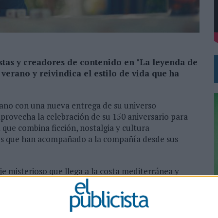
 EL REGRESO DEL FÚTBOL
stas y creadores de contenido en "La leyenda de
verano y reivindica el estilo de vida que ha
rano con una nueva entrega de su universo
provecha la celebración de su 150 aniversario para
que combina ficción, nostalgia y cultura
es que han acompañado a la compañía desde sus
je misterioso que llega a la costa mediterránea y
 siempre. A través de este relato, la marca construye
antiene con el Mediterráneo y con las generaciones
0