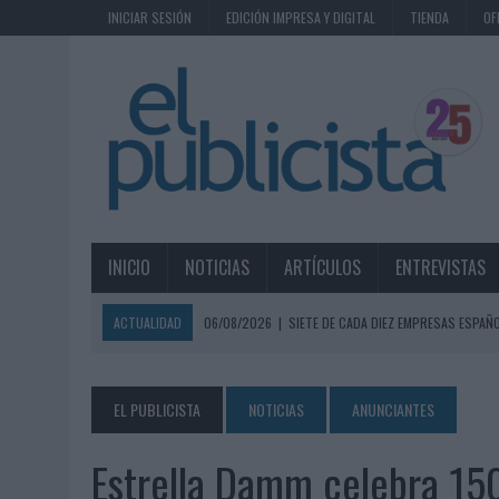
INICIAR SESIÓN
EDICIÓN IMPRESA Y DIGITAL
TIENDA
OF
INICIO
NOTICIAS
ARTÍCULOS
ENTREVISTAS
ACTUALIDAD
06/08/2026
|
SIETE DE CADA DIEZ EMPRESAS ESPAÑ
06/08/2026
|
EL MERCADO PUBLICITARIO CAE UN 2,6% EN 2025, A
06/08/2026
|
LA TELEVISIÓN SIGUE LIDERANDO EL CONSUMO DE MEDI
EL PUBLICISTA
NOTICIAS
ANUNCIANTES
06/08/2026
|
EL USO DE LA IA GENERATIVA ALCANZA YA AL 62% DE L
Estrella Damm celebra 150
06/08/2026
|
SYSTEM1 NOMBRA A KIMBERLY BASTONI COMO NUEVA D