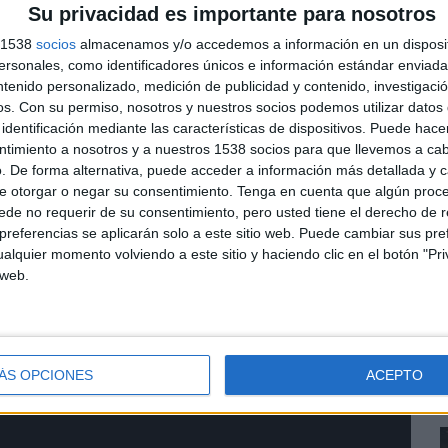
Su privacidad es importante para nosotros
 Damm reúne a algunos de los rostros que han formado
s años. Entre ellos figuran Álvaro Cervantes, Laia
s 1538
socios
almacenamos y/o accedemos a información en un disposit
Garcia, Claudia Pina, Jordi Roca, Rels B, Mushka, Santi
sonales, como identificadores únicos e información estándar enviada 
a o Àngela Mármol.
ntenido personalizado, medición de publicidad y contenido, investigaci
os.
Con su permiso, nosotros y nuestros socios podemos utilizar datos 
s con "Wouldn't It Be Nice", uno de los temas más
identificación mediante las características de dispositivos. Puede hacer
 elegido para acompañar una historia que conecta
ntimiento a nosotros y a nuestros 1538 socios para que llevemos a ca
. De forma alternativa, puede acceder a información más detallada y 
rcada por la celebración y los recuerdos
e otorgar o negar su consentimiento.
Tenga en cuenta que algún proc
L
de no requerir de su consentimiento, pero usted tiene el derecho de r
1
referencias se aplicarán solo a este sitio web. Puede cambiar sus pref
entro entre Estrella Damm y Oriol Villar, creador
E
alquier momento volviendo a este sitio y haciendo clic en el botón "Pri
rmar la idea original de la campaña. La dirección
E
 web.
or de CANADA y responsable de algunos de los
u
tima década.
ÁS OPCIONES
ACEPTO