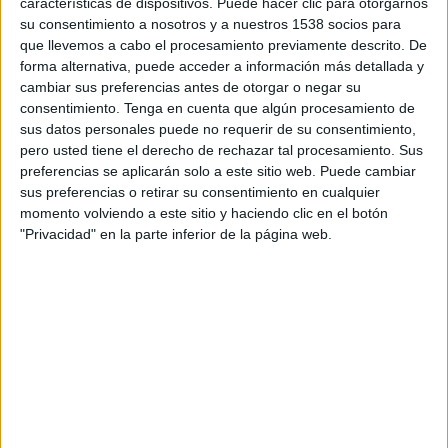
características de dispositivos. Puede hacer clic para otorgarnos
Producer agencia: Mélanie Andrada
su consentimiento a nosotros y a nuestros 1538 socios para
que llevemos a cabo el procesamiento previamente descrito. De
Productora: Canada
forma alternativa, puede acceder a información más detallada y
cambiar sus preferencias antes de otorgar o negar su
Realizador: Nicolás Méndez
consentimiento.
Tenga en cuenta que algún procesamiento de
sus datos personales puede no requerir de su consentimiento,
Asistente realizador: Santi Ruffa
pero usted tiene el derecho de rechazar tal procesamiento. Sus
preferencias se aplicarán solo a este sitio web. Puede cambiar
Productor ejecutivo: Víctor Mata
sus preferencias o retirar su consentimiento en cualquier
momento volviendo a este sitio y haciendo clic en el botón
Producer: Valentina Attalla
"Privacidad" en la parte inferior de la página web.
Creative producer: Dani Molina
DOP: Tim Lorentzén
Ayudante de dirección: Tirso Diaz
Jefa producción: Silvia Fernandez