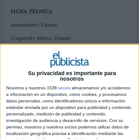
FICHA TÉCNICA
Anunciante: Damm
Corporate Marca: Damm
Producto: Estrella Damm
Equipo cliente: Jaume Alemany, Isabel Negra,
Roger Santasusana, Àlvar Ribalta
Su privacidad es importante para
nosotros
Agencia: OriolVillar
Nosotros y nuestros 1538
socios
almacenamos y/o accedemos
a información en un dispositivo, como cookies, y procesamos
Dirección creativa: Oriol Villar, Pipo Virgós, Paco
datos personales, como identificadores únicos e información
Badia, Dalmau Oliveras, Elda Farran
estándar enviada por un dispositivo para publicidad y contenido
personalizado, medición de publicidad y contenido,
Equipo creativo: Carlos Galán, Dani Valenciano
investigación de audiencia y desarrollo de servicios.
Con su
permiso, nosotros y nuestros socios podemos utilizar datos de
Equipo de cuentas: Meritxell Cots, Natalia Serra
localización geográfica precisa e identificación mediante las