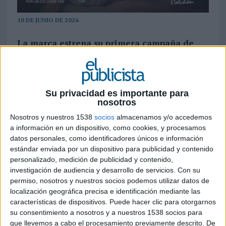
10 DE JUNIO DE 2026
La marca estrena su primera campaña de
spots apoyándose en la idea de que pocas
cosas ayudan tanto a dormir bien como
saber que has conseguido un gran colchón
al mejor precio
Su privacidad es importante para
nosotros
Factory Colchón
ha dado un paso adelante en
Nosotros y nuestros 1538
socios
almacenamos y/o accedemos
su estrategia de comunicación con el
a información en un dispositivo, como cookies, y procesamos
lanzamiento de su primera campaña de
datos personales, como identificadores únicos e información
televisión. Para ello, la compañía ha confiado en
estándar enviada por un dispositivo para publicidad y contenido
Mediapro Brands
, la agencia de GRUP
personalizado, medición de publicidad y contenido,
MEDIAPRO, para desarrollar una propuesta 360
investigación de audiencia y desarrollo de servicios.
Con su
que se desplegará a lo largo de 2026 y que incluye
permiso, nosotros y nuestros socios podemos utilizar datos de
spots, cuñas de radio y acciones de exterior.
localización geográfica precisa e identificación mediante las
características de dispositivos. Puede hacer clic para otorgarnos
Bajo el concepto creativo
‘
Ahorra y descansa
’
, la
su consentimiento a nosotros y a nuestros 1538 socios para
que llevemos a cabo el procesamiento previamente descrito. De
campaña busca trasladar la idea de que el