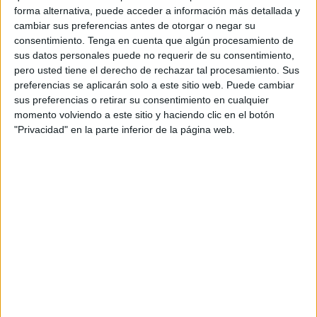
forma alternativa, puede acceder a información más detallada y
descanso no depende únicamente de la calidad
cambiar sus preferencias antes de otorgar o negar su
del colchón, sino también de la satisfacción de
consentimiento.
Tenga en cuenta que algún procesamiento de
haber realizado una buena compra. "Es lo que
sus datos personales puede no requerir de su consentimiento,
tiene pagar tan poco por un colchón tan top" es
pero usted tiene el derecho de rechazar tal procesamiento. Sus
la frase que articula todas las piezas y que resume
preferencias se aplicarán solo a este sitio web. Puede cambiar
la propuesta de valor de la marca.
sus preferencias o retirar su consentimiento en cualquier
momento volviendo a este sitio y haciendo clic en el botón
La campaña estará compuesta por un total de
"Privacidad" en la parte inferior de la página web.
cuatro spots. Dos de ellos ya han comenzado a
emitirse, mientras que los dos restantes verán la
luz durante la segunda mitad del año. Todas las
creatividades parten de un mismo insight:
cuando uno duerme realmente tranquilo, ni
siquiera las preocupaciones más inmediatas son
capaces de perturbar el descanso.