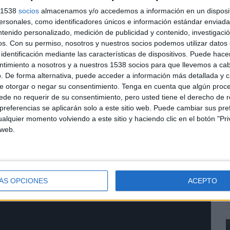
ncuentros entre grupos de personas cuyas diferencias
s 1538
socios
almacenamos y/o accedemos a información en un disposit
sonales, como identificadores únicos e información estándar enviada 
ntenido personalizado, medición de publicidad y contenido, investigaci
os.
Con su permiso, nosotros y nuestros socios podemos utilizar datos 
identificación mediante las características de dispositivos. Puede hacer
ntimiento a nosotros y a nuestros 1538 socios para que llevemos a ca
. De forma alternativa, puede acceder a información más detallada y 
e otorgar o negar su consentimiento.
Tenga en cuenta que algún proc
de no requerir de su consentimiento, pero usted tiene el derecho de r
L
referencias se aplicarán solo a este sitio web. Puede cambiar sus pref
alquier momento volviendo a este sitio y haciendo clic en el botón "Pri
e
 web.
a
ÁS OPCIONES
ACEPTO