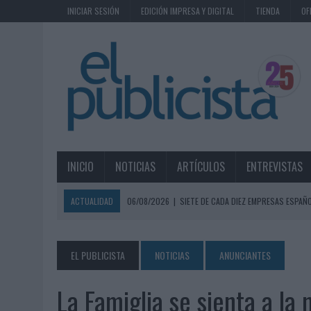
INICIAR SESIÓN
EDICIÓN IMPRESA Y DIGITAL
TIENDA
OF
INICIO
NOTICIAS
ARTÍCULOS
ENTREVISTAS
ACTUALIDAD
06/08/2026
|
SIETE DE CADA DIEZ EMPRESAS ESPAÑ
06/08/2026
|
EL MERCADO PUBLICITARIO CAE UN 2,6% EN 2025, A
06/08/2026
|
LA TELEVISIÓN SIGUE LIDERANDO EL CONSUMO DE MEDI
EL PUBLICISTA
NOTICIAS
ANUNCIANTES
06/08/2026
|
EL USO DE LA IA GENERATIVA ALCANZA YA AL 62% DE L
La Famiglia se sienta a la
06/08/2026
|
SYSTEM1 NOMBRA A KIMBERLY BASTONI COMO NUEVA D