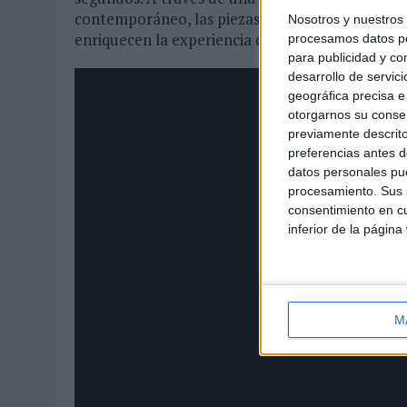
contemporáneo, las piezas muestran distintos e
Nosotros y nuestro
enriquecen la experiencia compartida.
procesamos datos per
para publicidad y co
desarrollo de servici
geográfica precisa e 
otorgarnos su conse
previamente descrito
preferencias antes d
datos personales pue
procesamiento. Sus p
consentimiento en cu
inferior de la página
M