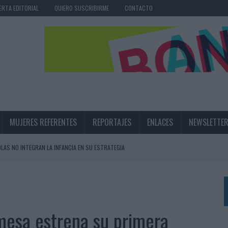
ERTA EDITORIAL
QUIERO SUSCRIBIRME
CONTACTO
MUJERES REFERENTES
REPORTAJES
ENLACES
NEWSLETTE
OLAS NO INTEGRAN LA INFANCIA EN SU ESTRATEGIA
UNQUE LOS MEDIOS CONTROLADOS MANTIENEN EL CRECIMIENTO
OS EN VERANO Y SUPERA AL MÓVIL COMO DISPOSITIVO MÁS UTILIZADO
OS ESPAÑOLES
 mesa estrena su primera
IRECTORA COMERCIAL GLOBAL