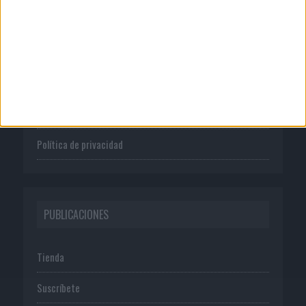
CORPORATIVO
Quienes somos
Publicidad
Normas de uso
Política de privacidad
PUBLICACIONES
Tienda
Suscríbete