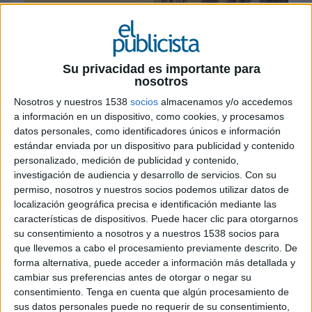
18 DE JUNIO DE 2026
La marca aprovecha la expectación por el
Su privacidad es importante para
eclipse del 12 de agosto para presentar una
nosotros
receta renovada y un formato de mayor
Nosotros y nuestros 1538
socios
almacenamos y/o accedemos
tamaño
a información en un dispositivo, como cookies, y procesamos
datos personales, como identificadores únicos e información
Ferrero Rocher ha lanzado una nueva campaña
estándar enviada por un dispositivo para publicidad y contenido
para dar a conocer el relanzamiento de su gama
personalizado, medición de publicidad y contenido,
de helados, que incorpora una receta mejorada y
investigación de audiencia y desarrollo de servicios.
Con su
un tamaño más grande. La acción toma como
permiso, nosotros y nuestros socios podemos utilizar datos de
referencia el eclipse solar total previsto para el
localización geográfica precisa e identificación mediante las
próximo 12 de agosto en España y lo traslada al
características de dispositivos. Puede hacer clic para otorgarnos
territorio del verano y el consumo estacional.
su consentimiento a nosotros y a nuestros 1538 socios para
que llevemos a cabo el procesamiento previamente descrito. De
Bajo el concepto de que el helado puede
forma alternativa, puede acceder a información más detallada y
cambiar sus preferencias antes de otorgar o negar su
"eclipsar" al sol, la marca ha desarrollado una
consentimiento.
Tenga en cuenta que algún procesamiento de
serie de creatividades en las que el producto se
sus datos personales puede no requerir de su consentimiento,