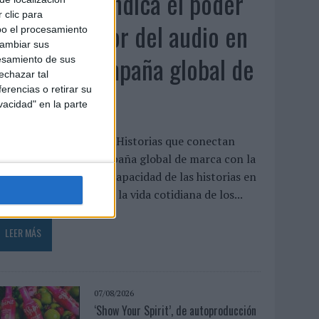
Audible reivindica el poder
 clic para
transformador del audio en
bo el procesamiento
cambiar sus
su nueva campaña global de
esamiento de sus
echazar tal
marca
erencias o retirar su
vacidad" en la parte
udible ha presentado ‘Historias que conectan
ontigo’, su nueva campaña global de marca con la
ue pone el foco en la capacidad de las historias en
udio para transformar la vida cotidiana de los...
LEER MÁS
07/08/2026
‘Show Your Spirit’, de autoproducción