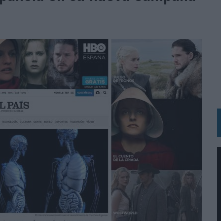
 LAS MARCAS
N IA
RÁ A PRUEBA LA CREATIVIDAD DE LAS MARCAS
N LA INFANCIA EN SU ESTRATEGIA
OS EN VERANO Y SUPERA AL MÓVIL COMO DISPOSITIVO MÁS UTILIZADO
OS ESPAÑOLES
IRECTORA COMERCIAL GLOBAL
BLE INSPIRADA EN CORNETTO, CALIPPO Y SOLERO
MAR EL PATRIMONIO HISTÓRICO EN ACTIVOS CULTURALES Y ECONÓMICOS
LA GESTIÓN DE SUS RELACIONES CON LOS MEDIOS
ARIO EN SU ÚLTIMA CAMPAÑA INTERNACIONAL
N DE MARCA A LARGO PLAZO Y LA MEDICIÓN SON DOS CARAS DE LA MISMA