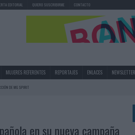
ERTA EDITORIAL
QUIERO SUSCRIBIRME
CONTACTO
MUJERES REFERENTES
REPORTAJES
ENLACES
NEWSLETTE
CIÓN DE MG SPIRIT
NA CAMPAÑA QUE CELEBRA SU REGRESO A PRIMERA DIVISIÓN
TERNACIONAL DE LA CERVEZA
360º CENTRADA EN EL ORIGEN BARCELONÉS
española en su nueva campaña
 UNA EXPERIENCIA DE MARCA EN IBIZA