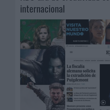
07/08/2026
|
EL VERANO PONE A PRUEBA LA ESTRATEGIA DIGITAL DE
internacional
07/08/2026
|
VUELING CONVIERTE LOS RECUERDOS EN SOUVENIRS CO
07/08/2026
|
CUANDO SE APAGUE EL SOL, EL ECLIPSE DE 2026 POND
06/08/2026
|
‘LA VUELTA’, DE FENOMENAL PARA MÁLAGA CF
06/08/2026
|
SIETE DE CADA DIEZ EMPRESAS ESPAÑOLAS NO INTEGRA
06/08/2026
|
LA TELEVISIÓN SIGUE LIDERANDO EL CONSUMO DE MEDI
06/08/2026
|
EL USO DE LA IA GENERATIVA ALCANZA YA AL 62% DE L
06/08/2026
|
SYSTEM1 NOMBRA A KIMBERLY BASTONI COMO NUEVA D
06/08/2026
|
FRIGO Y UNIQLO LANZAN UNA COLECCIÓN PERSONALIZA
06/08/2026
|
LA IA ESTÁ SUBIENDO EL LISTÓN DE LA CREATIVIDAD
05/08/2026
|
BEON WORLDWIDE LANZA RAÍZ URBANA PARA TRANSFOR
05/08/2026
|
FABRA COMUNICACIÓN INCORPORA A CASONÁ Y ASUME 
05/08/2026
|
LOPESAN HOTELS & RESORTS ACERCA EL PARAÍSO CAN
05/08/2026
|
LUIS ARQUILLOS (BURGO DE ARIAS): “LA CONSTRUCCIÓ