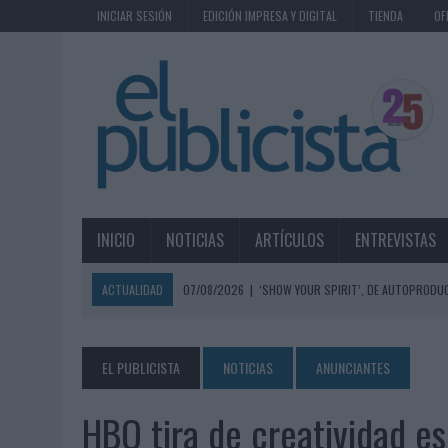
INICIAR SESIÓN
EDICIÓN IMPRESA Y DIGITAL
TIENDA
OF
INICIO
NOTICIAS
ARTÍCULOS
ENTREVISTAS
ACTUALIDAD
07/08/2026
|
‘SHOW YOUR SPIRIT’, DE AUTOPRODUC
07/08/2026
|
EL MÁLAGA CF CULMINA SU TRILOGÍA DE MARCA CON U
07/08/2026
|
MAHOU REIVINDICA EL RITUAL DE LA CAÑA EN EL DÍA IN
EL PUBLICISTA
NOTICIAS
ANUNCIANTES
07/08/2026
|
MG SPIRIT RELANZA SU MARCA CON UNA ESTRATEGIA 
HBO tira de creatividad 
07/08/2026
|
PATRÓN CONVIERTE EL NUEVO SINGLE DE ARÓN PIPER EN