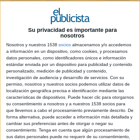
5 DE JUNIO DE 2026
Su privacidad es importante para
nosotros
La marca activa una campaña global junto a
Cristiano Ronaldo para simplificar la ciencia
Nosotros y nuestros 1538
socios
almacenamos y/o accedemos
del rendimiento deportivo y convertirla en
a información en un dispositivo, como cookies, y procesamos
datos personales, como identificadores únicos e información
hábitos cotidianos de bienestar
estándar enviada por un dispositivo para publicidad y contenido
personalizado, medición de publicidad y contenido,
Herbalife
ha presentado ‘
Prepárate como
investigación de audiencia y desarrollo de servicios.
Con su
Ronaldo
’, una campaña global que busca acercar
permiso, nosotros y nuestros socios podemos utilizar datos de
los principios de la nutrición deportiva de alto
localización geográfica precisa e identificación mediante las
rendimiento a la población general, traduciendo
características de dispositivos. Puede hacer clic para otorgarnos
la experiencia acumulada durante décadas junto
su consentimiento a nosotros y a nuestros 1538 socios para
a deportistas de élite en una guía práctica para
que llevemos a cabo el procesamiento previamente descrito. De
mejorar la energía, la recuperación y los hábitos
forma alternativa, puede acceder a información más detallada y
diarios.
cambiar sus preferencias antes de otorgar o negar su
consentimiento.
Tenga en cuenta que algún procesamiento de
La iniciativa se apoya en la larga relación de la
sus datos personales puede no requerir de su consentimiento,