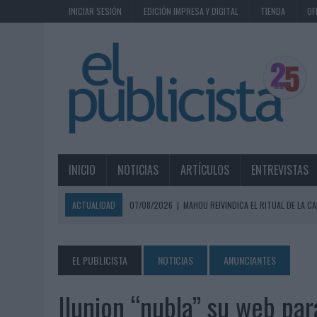
INICIAR SESIÓN
EDICIÓN IMPRESA Y DIGITAL
TIENDA
OF
INICIO
NOTICIAS
ARTÍCULOS
ENTREVISTAS
ACTUALIDAD
07/08/2026
|
MAHOU REIVINDICA EL RITUAL DE LA CA
07/08/2026
|
MG SPIRIT RELANZA SU MARCA CON UNA ESTRATEGIA 
07/08/2026
|
PATRÓN CONVIERTE EL NUEVO SINGLE DE ARÓN PIPER EN
EL PUBLICISTA
NOTICIAS
ANUNCIANTES
07/08/2026
|
EL VERANO PONE A PRUEBA LA ESTRATEGIA DIGITAL DE
Ilunion “nubla” su web para
07/08/2026
|
VUELING CONVIERTE LOS RECUERDOS EN SOUVENIRS CO