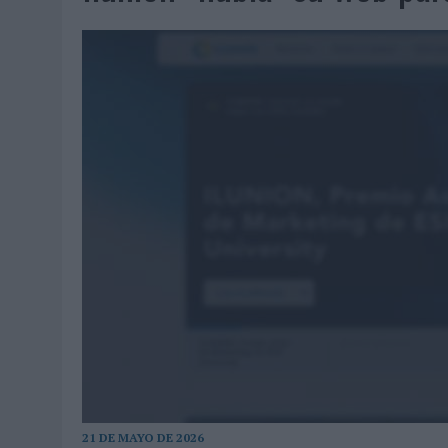
07/08/2026
|
CUANDO SE APAGUE EL SOL, EL ECLIPSE DE 2026 POND
06/08/2026
|
‘LA VUELTA’, DE FENOMENAL PARA MÁLAGA CF
06/08/2026
|
SIETE DE CADA DIEZ EMPRESAS ESPAÑOLAS NO INTEGRA
06/08/2026
|
LA TELEVISIÓN SIGUE LIDERANDO EL CONSUMO DE MEDI
06/08/2026
|
EL USO DE LA IA GENERATIVA ALCANZA YA AL 62% DE L
06/08/2026
|
SYSTEM1 NOMBRA A KIMBERLY BASTONI COMO NUEVA D
06/08/2026
|
FRIGO Y UNIQLO LANZAN UNA COLECCIÓN PERSONALIZA
06/08/2026
|
LA IA ESTÁ SUBIENDO EL LISTÓN DE LA CREATIVIDAD
05/08/2026
|
BEON WORLDWIDE LANZA RAÍZ URBANA PARA TRANSFOR
05/08/2026
|
FABRA COMUNICACIÓN INCORPORA A CASONÁ Y ASUME 
05/08/2026
|
LOPESAN HOTELS & RESORTS ACERCA EL PARAÍSO CAN
05/08/2026
|
LUIS ARQUILLOS (BURGO DE ARIAS): “LA CONSTRUCCIÓ
MONEDA”
04/08/2026
|
‘EL PARAÍSO MÁS CERCA’, DE 22GRADOS PARA LOPESA
21 DE MAYO DE 2026