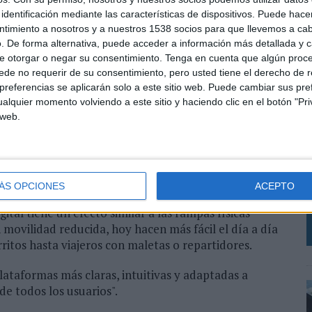
 es un añadido técnico, sino una condición básica para
identificación mediante las características de dispositivos. Puede hacer
igitales.
ntimiento a nosotros y a nuestros 1538 socios para que llevemos a ca
. De forma alternativa, puede acceder a información más detallada y 
que convierte un gesto cotidiano como es navegar por
e otorgar o negar su consentimiento.
Tenga en cuenta que algún proc
niebla” digital actúa como metáfora de las barreras
de no requerir de su consentimiento, pero usted tiene el derecho de r
s online, dificultando la interacción de millones de
referencias se aplicarán solo a este sitio web. Puede cambiar sus pref
alquier momento volviendo a este sitio y haciendo clic en el botón "Pri
 web.
 la accesibilidad no es un añadido, sino la base de
P
ría, Consultoría y Certificación de Accesibilidad Digital
E
uien las plataformas pensadas para todas las personas
d
ÁS OPCIONES
ACEPTO
t
gital tiene un efecto similar a las rampas físicas
 movilidad reducida, hoy hacen más fácil el día a día
rritos hasta viajeros con maletas o repartidores.
plataformas más claras, intuitivas y adaptadas a
de todos los usuarios".