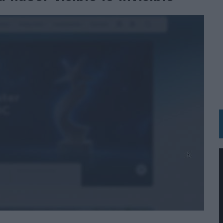
RÁ A PRUEBA LA CREATIVIDAD DE LAS MARCAS
N LA INFANCIA EN SU ESTRATEGIA
OS EN VERANO Y SUPERA AL MÓVIL COMO DISPOSITIVO MÁS UTILIZADO
OS ESPAÑOLES
IRECTORA COMERCIAL GLOBAL
BLE INSPIRADA EN CORNETTO, CALIPPO Y SOLERO
MAR EL PATRIMONIO HISTÓRICO EN ACTIVOS CULTURALES Y ECONÓMICOS
LA GESTIÓN DE SUS RELACIONES CON LOS MEDIOS
ARIO EN SU ÚLTIMA CAMPAÑA INTERNACIONAL
N DE MARCA A LARGO PLAZO Y LA MEDICIÓN SON DOS CARAS DE LA MISMA
N HOTELS & RESORTS