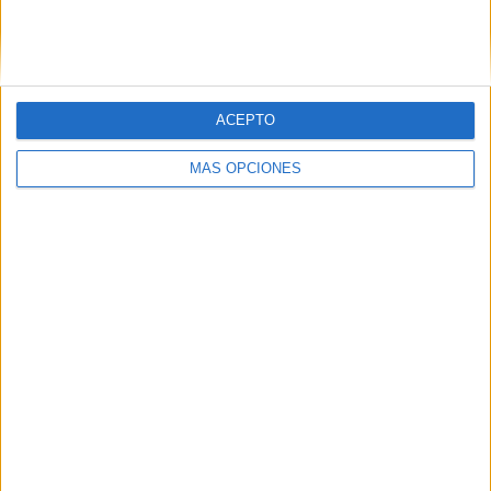
VÍDEO DESTACADO
ACEPTO
MÁS OPCIONES
ARTÍCULOS ALEATORIOS