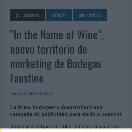
EL PUBLICISTA
NOTICIAS
ANUNCIANTES
”In the Name of Wine”,
nuevo territorio de
marketing de Bodegas
Faustino
14 DE OCTUBRE DE 2019
La firma bodeguera desarrollará una
campaña de publicidad para darlo a conocer
Bodegas Faustino reescribe su futuro a través de