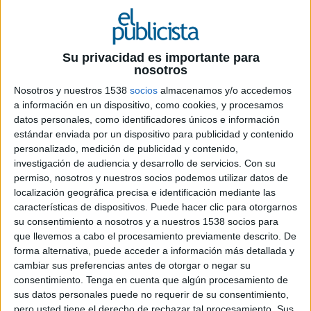
un nuevo territorio de marketing y
comunicación, con el lema In the Name of Wine
(ITNOW). El nuevo concepto es una firme
apuesta por seguir impulsando el negocio a
Su privacidad es importante para
futuro desde el liderazgo, el dinamismo y la
nosotros
pasión, tres valores que definen los pilares de
Nosotros y nuestros 1538
socios
almacenamos y/o accedemos
Faustino, según explica su directora de
a información en un dispositivo, como cookies, y procesamos
marketing, Elena Larrea. Se trata de hacer un
datos personales, como identificadores únicos e información
homenaje a la tierra, al origen, a las personas y al
estándar enviada por un dispositivo para publicidad y contenido
saber-hacer que verá la luz en una campaña
personalizado, medición de publicidad y contenido,
integral de marketing y comunicación que tendrá
investigación de audiencia y desarrollo de servicios.
Con su
impacto tanto a nivel nacional, como
permiso, nosotros y nuestros socios podemos utilizar datos de
localización geográfica precisa e identificación mediante las
internacional. La marca Faustino, consolidada e
características de dispositivos. Puede hacer clic para otorgarnos
icónica, está presente en 130 países.
su consentimiento a nosotros y a nuestros 1538 socios para
que llevemos a cabo el procesamiento previamente descrito. De
Larrea asegura que “Bodegas Faustino siempre
forma alternativa, puede acceder a información más detallada y
ha apostado por el consumidor, pero ahora más
cambiar sus preferencias antes de otorgar o negar su
que nunca. A través del mensaje central 'Tuyo es
consentimiento.
Tenga en cuenta que algún procesamiento de
el momento', la comunicación buscará
sus datos personales puede no requerir de su consentimiento,
empoderar e involucrar a la audiencia,
pero usted tiene el derecho de rechazar tal procesamiento. Sus