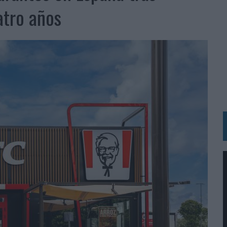
 LAS MARCAS
atro años
N IA
RÁ A PRUEBA LA CREATIVIDAD DE LAS MARCAS
N LA INFANCIA EN SU ESTRATEGIA
OS EN VERANO Y SUPERA AL MÓVIL COMO DISPOSITIVO MÁS UTILIZADO
OS ESPAÑOLES
IRECTORA COMERCIAL GLOBAL
BLE INSPIRADA EN CORNETTO, CALIPPO Y SOLERO
MAR EL PATRIMONIO HISTÓRICO EN ACTIVOS CULTURALES Y ECONÓMICOS
LA GESTIÓN DE SUS RELACIONES CON LOS MEDIOS
ARIO EN SU ÚLTIMA CAMPAÑA INTERNACIONAL
N DE MARCA A LARGO PLAZO Y LA MEDICIÓN SON DOS CARAS DE LA MISMA