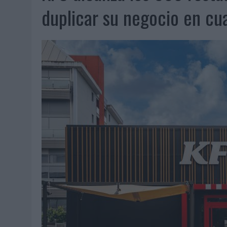
07/08/2026
|
EL VERANO PONE A PRUEBA LA ESTRATEGIA DIGITAL DE
duplicar su negocio en cu
07/08/2026
|
VUELING CONVIERTE LOS RECUERDOS EN SOUVENIRS CO
07/08/2026
|
CUANDO SE APAGUE EL SOL, EL ECLIPSE DE 2026 POND
06/08/2026
|
‘LA VUELTA’, DE FENOMENAL PARA MÁLAGA CF
06/08/2026
|
SIETE DE CADA DIEZ EMPRESAS ESPAÑOLAS NO INTEGRA
06/08/2026
|
LA TELEVISIÓN SIGUE LIDERANDO EL CONSUMO DE MEDI
06/08/2026
|
EL USO DE LA IA GENERATIVA ALCANZA YA AL 62% DE L
06/08/2026
|
SYSTEM1 NOMBRA A KIMBERLY BASTONI COMO NUEVA D
06/08/2026
|
FRIGO Y UNIQLO LANZAN UNA COLECCIÓN PERSONALIZA
06/08/2026
|
LA IA ESTÁ SUBIENDO EL LISTÓN DE LA CREATIVIDAD
05/08/2026
|
BEON WORLDWIDE LANZA RAÍZ URBANA PARA TRANSFOR
05/08/2026
|
FABRA COMUNICACIÓN INCORPORA A CASONÁ Y ASUME 
05/08/2026
|
LOPESAN HOTELS & RESORTS ACERCA EL PARAÍSO CAN
05/08/2026
|
LUIS ARQUILLOS (BURGO DE ARIAS): “LA CONSTRUCCIÓ