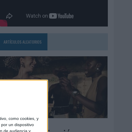
ARTÍCULOS ALEATORIOS
ivo, como cookies, y
5/08/2026
por un dispositivo
ón de audiencia y