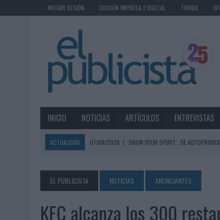
INICIAR SESIÓN
EDICIÓN IMPRESA Y DIGITAL
TIENDA
OF
INICIO
NOTICIAS
ARTÍCULOS
ENTREVISTAS
ACTUALIDAD
07/08/2026
|
‘SHOW YOUR SPIRIT’, DE AUTOPRODUC
07/08/2026
|
EL MÁLAGA CF CULMINA SU TRILOGÍA DE MARCA CON U
07/08/2026
|
MAHOU REIVINDICA EL RITUAL DE LA CAÑA EN EL DÍA IN
EL PUBLICISTA
NOTICIAS
ANUNCIANTES
07/08/2026
|
MG SPIRIT RELANZA SU MARCA CON UNA ESTRATEGIA 
KFC alcanza los 300 resta
07/08/2026
|
PATRÓN CONVIERTE EL NUEVO SINGLE DE ARÓN PIPER EN