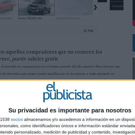
 PARA ORANGE
TERNACIONAL DE LA CERVEZA
dos aquellos compradores que no conocen los
nce, puede salirles gratis
el mercado en comparación con el mismo periodo del año anterior. Para reforzar esta
 de televisión para atraer a todos aquéllos que no la conocen y están pensando en
 el diseño más actual y los más altos estándares de seguridad que incorpora ŠKODA,
es a probar un ŠKODA con el convencimiento de que, si lo hacen, les gustará. Tan
decidan comprarse un ŠKODA, realizará un sorteo para llevárselo gratis. Es más, incluso
DA ha reservado el sorteo de varios ŠKODA Spaceback con la seguridad de seguir
Su privacidad es importante para nosotros
s 1538
socios
almacenamos y/o accedemos a información en un disposit
rca podrán saber más detalles de sus modelos y de los pasos a seguir para entrar en el
0
sonales, como identificadores únicos e información estándar enviada 
ntenido personalizado, medición de publicidad y contenido, investigaci