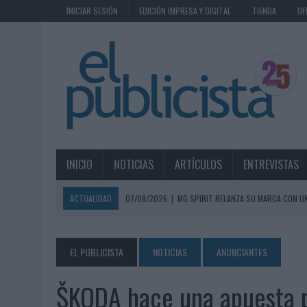
INICIAR SESIÓN
EDICIÓN IMPRESA Y DIGITAL
TIENDA
OF
INICIO
NOTICIAS
ARTÍCULOS
ENTREVISTAS
ACTUALIDAD
07/08/2026
|
MG SPIRIT RELANZA SU MARCA CON U
07/08/2026
|
PATRÓN CONVIERTE EL NUEVO SINGLE DE ARÓN PIPER EN
07/08/2026
|
EL VERANO PONE A PRUEBA LA ESTRATEGIA DIGITAL DE
EL PUBLICISTA
NOTICIAS
ANUNCIANTES
07/08/2026
|
VUELING CONVIERTE LOS RECUERDOS EN SOUVENIRS CO
ŠKODA hace una apuesta po
07/08/2026
|
CUANDO SE APAGUE EL SOL, EL ECLIPSE DE 2026 POND