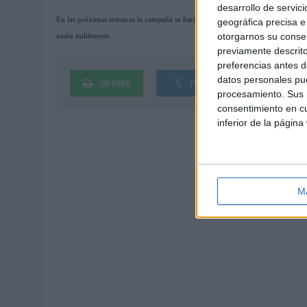
desarrollo de servici
En las próximas semanas la campaña se hará extensible a medios exteriores, med
geográfica precisa e 
otorgarnos su conse
nadie indiferente.
previamente descrito
preferencias antes d
datos personales pue
IMPRIMIR
TWEET
SHARE
procesamiento. Sus p
consentimiento en cu
inferior de la página
M