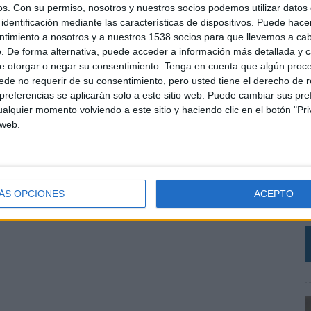
os.
Con su permiso, nosotros y nuestros socios podemos utilizar datos 
ios digitales y prensa, con este potente mensaje de honestidad que seguro no dejará a
identificación mediante las características de dispositivos. Puede hacer
ntimiento a nosotros y a nuestros 1538 socios para que llevemos a ca
. De forma alternativa, puede acceder a información más detallada y 
e otorgar o negar su consentimiento.
Tenga en cuenta que algún proc
de no requerir de su consentimiento, pero usted tiene el derecho de r
SHARE
ENVIAR
PIN
referencias se aplicarán solo a este sitio web. Puede cambiar sus pref
alquier momento volviendo a este sitio y haciendo clic en el botón "Pri
 web.
C
A
I
ÁS OPCIONES
ACEPTO
D