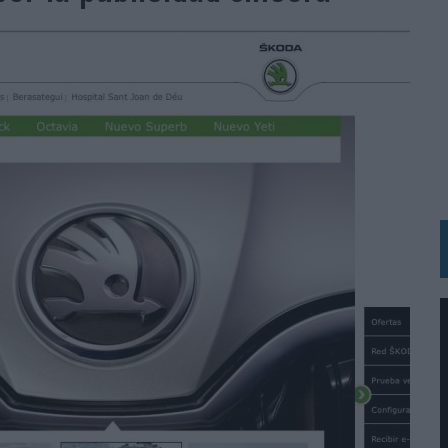
N LA INFANCIA EN SU ESTRATEGIA
OS EN VERANO Y SUPERA AL MÓVIL COMO DISPOSITIVO MÁS UTILIZADO
OS ESPAÑOLES
IRECTORA COMERCIAL GLOBAL
BLE INSPIRADA EN CORNETTO, CALIPPO Y SOLERO
MAR EL PATRIMONIO HISTÓRICO EN ACTIVOS CULTURALES Y ECONÓMICOS
LA GESTIÓN DE SUS RELACIONES CON LOS MEDIOS
ARIO EN SU ÚLTIMA CAMPAÑA INTERNACIONAL
N DE MARCA A LARGO PLAZO Y LA MEDICIÓN SON DOS CARAS DE LA MISMA
N HOTELS & RESORTS
VECES’, DE INUSUALY PARA CERVEZA CAPAZ