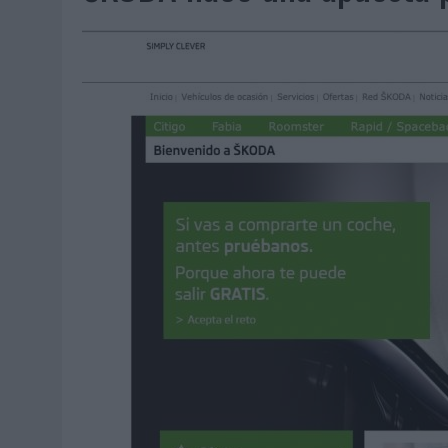
06/08/2026
|
‘LA VUELTA’, DE FENOMENAL PARA MÁLAGA CF
06/08/2026
|
SIETE DE CADA DIEZ EMPRESAS ESPAÑOLAS NO INTEGRA
06/08/2026
|
LA TELEVISIÓN SIGUE LIDERANDO EL CONSUMO DE MEDI
06/08/2026
|
EL USO DE LA IA GENERATIVA ALCANZA YA AL 62% DE L
06/08/2026
|
SYSTEM1 NOMBRA A KIMBERLY BASTONI COMO NUEVA D
06/08/2026
|
FRIGO Y UNIQLO LANZAN UNA COLECCIÓN PERSONALIZA
06/08/2026
|
LA IA ESTÁ SUBIENDO EL LISTÓN DE LA CREATIVIDAD
05/08/2026
|
BEON WORLDWIDE LANZA RAÍZ URBANA PARA TRANSFOR
05/08/2026
|
FABRA COMUNICACIÓN INCORPORA A CASONÁ Y ASUME 
05/08/2026
|
LOPESAN HOTELS & RESORTS ACERCA EL PARAÍSO CAN
05/08/2026
|
LUIS ARQUILLOS (BURGO DE ARIAS): “LA CONSTRUCCIÓ
MONEDA”
04/08/2026
|
‘EL PARAÍSO MÁS CERCA’, DE 22GRADOS PARA LOPESA
04/08/2026
|
‘LA ÚNICA CERVEZA DEL MUNDO QUE SE DISFRUTA DOS 