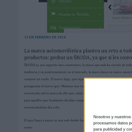
04/08/2026
|
‘EL FÚTBOL SIN LAS PERSONAS’, DE DENTSU CREATIVE
07/08/2026
|
MAHOU REIVINDICA EL RITUAL DE LA CAÑA EN EL DÍA IN
11 DE FEBRERO DE 2014
La marca automovilística plantea un reto a to
productos: probar un ŠKODA, ya que si les conve
ŠKODA es, por segundo mes consecutivo, la marca que más ha crecido de todo 
tendencia y su posicionamiento en el mercado, la marca lanza un nuevo anuncio
comprar un coche. El nuevo logo, que representa la tecnología de vanguardia,
protagoniza el nuevo spot. Mientras una voz en off reta a todos los comprador
convencida está la marca de ello que, entre aquéllos que después de la prueba 
para aquéllos que finalmente decidan comprarse un coche de otra marca, ŠKO
convenciéndoles día a día.
Nosotros y nuestro
El spot llama a entrar en una web donde los compradores que no conozcan la ma
procesamos datos per
sorteo.
para publicidad y co