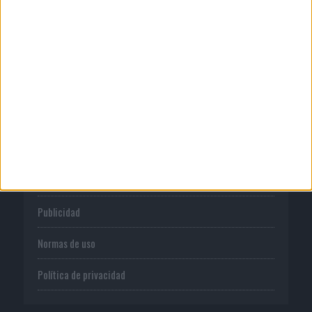
06/08/2026
La televisión sigue liderando el
consumo de medios en...
CORPORATIVO
Quienes somos
Publicidad
Normas de uso
Política de privacidad