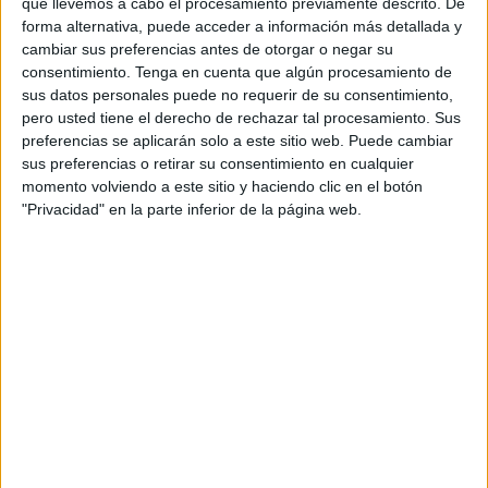
que llevemos a cabo el procesamiento previamente descrito. De
Así lo narra Jesús Santos, que celebró su boda en
forma alternativa, puede acceder a información más detallada y
2007, en el vídeo que LELO ha publicado en su
cambiar sus preferencias antes de otorgar o negar su
cuenta oficial de Instagram
bajo los
hashtags
consentimiento.
Tenga en cuenta que algún procesamiento de
#LaRazonDeMiOrgullo
y
#LELOVirtualPride
.
sus datos personales puede no requerir de su consentimiento,
Asimismo, la marca ha creado para la ocasión una
pero usted tiene el derecho de rechazar tal procesamiento. Sus
preferencias se aplicarán solo a este sitio web. Puede cambiar
landing page
con algunos hitos del Orgullo e
sus preferencias o retirar su consentimiento en cualquier
información sobre su marcha de 2020, cuyas
momento volviendo a este sitio y haciendo clic en el botón
celebraciones serán virtuales este año. Entre las
"Privacidad" en la parte inferior de la página web.
actividades que LELO está llevando a cabo
durante estas semanas para conmemorar el
Orgullo LGTBI+ de 2020 hay una serie de directos
en Instagram en los que
Valérie Tasso
, sexóloga
y embajadora de la marca en España, charla con
diversas figuras del colectivo.
El primer encuentro, celebrado el pasado jueves
11 de junio, tuvo como protagonista al artista
Ismael Álvarez. La marca también ha elaborado
una encuesta que revela que, hoy en día,
ocho