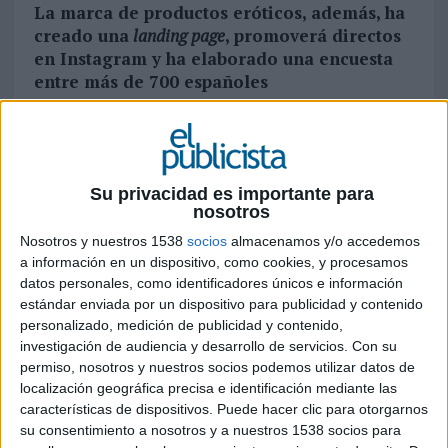
La marca de productos eróticos, además, ha
creado una
landing page
, promoverá directos
en Instagram y ha elaborado una encuesta
entre más de 700 españoles
Hoy, 2 de julio, se cumplen 15 años de la
aprobación del matrimonio igualitario en España.
Gracias a esta ley, y desde 2005, las personas del
mismo sexo ya pueden casarse y adoptar en
Su privacidad es importante para
nosotros
nuestro país. Para conmemorar este aniversario,
LELO
ha querido lanzar un vídeo especial en el
Nosotros y nuestros 1538
socios
almacenamos y/o accedemos
que cuentan con el testimonio de dos
a información en un dispositivo, como cookies, y procesamos
matrimonios del mismo sexo, así como del
datos personales, como identificadores únicos e información
estándar enviada por un dispositivo para publicidad y contenido
portavoz de COGAM y un coach sentimental
personalizado, medición de publicidad y contenido,
para gais que hablan sobre retos, experiencias y
investigación de audiencia y desarrollo de servicios.
Con su
avances en materia LGTBI+ desde 2005 hasta la
permiso, nosotros y nuestros socios podemos utilizar datos de
actualidad.
localización geográfica precisa e identificación mediante las
características de dispositivos. Puede hacer clic para otorgarnos
Cuando se aprobó la ley, “además de un acto
su consentimiento a nosotros y a nuestros 1538 socios para
social y civil, casarse era un acto de activismo”.