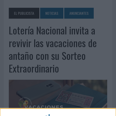
EL PUBLICISTA
NOTICIAS
ANUNCIANTES
Lotería Nacional invita a
revivir las vacaciones de
antaño con su Sorteo
Extraordinario