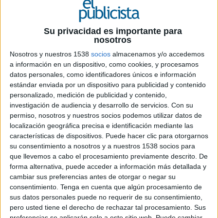
2 DE JULIO DE 2019
La nueva campaña gira en torno al recuerdo
Su privacidad es importante para
nosotros
de los días libres que se pasaban en familia
para hacer un guiño a volver a disfrutar de
Nosotros y nuestros 1538
socios
almacenamos y/o accedemos
esos días con el Sorteo extra de verano
a información en un dispositivo, como cookies, y procesamos
datos personales, como identificadores únicos e información
Llega el verano y como cada año, llega la
estándar enviada por un dispositivo para publicidad y contenido
campaña de Lotería Nacional para anunciar su
personalizado, medición de publicidad y contenido,
Sorteo Extraordinario de Vacaciones
, que
investigación de audiencia y desarrollo de servicios.
Con su
permiso, nosotros y nuestros socios podemos utilizar datos de
otorga 20 millones al décimo premiado. El
localización geográfica precisa e identificación mediante las
número galardonado se dará a conocer el
características de dispositivos. Puede hacer clic para otorgarnos
próximo sábado 6 de julio para regalar
su consentimiento a nosotros y a nuestros 1538 socios para
vacaciones “como siempre habías soñado”
que llevemos a cabo el procesamiento previamente descrito. De
forma alternativa, puede acceder a información más detallada y
Las historias cotidianas y cercanas se vuelven a
cambiar sus preferencias antes de otorgar o negar su
tratar una vez más desde la complicidad. La
consentimiento.
Tenga en cuenta que algún procesamiento de
campaña busca conectar con la gente en torno al
sus datos personales puede no requerir de su consentimiento,
recuerdo, la mención de las vacaciones ‘de antes’
pero usted tiene el derecho de rechazar tal procesamiento. Sus
para viajar a cuando toda la familia y las maletas
preferencias se aplicarán solo a este sitio web. Puede cambiar