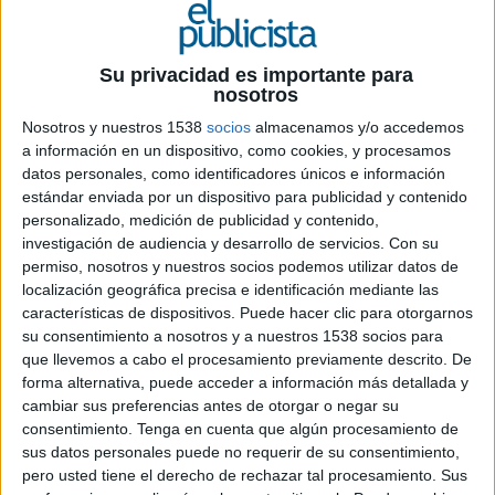
Su privacidad es importante para
1 DE JUNIO DE 2026
nosotros
Nosotros y nuestros 1538
socios
almacenamos y/o accedemos
El hasta ahora director financiero asume el
a información en un dispositivo, como cookies, y procesamos
liderazgo de la compañía en plena
datos personales, como identificadores únicos e información
consolidación de su alianza estratégica con
estándar enviada por un dispositivo para publicidad y contenido
DHL eCommerce
personalizado, medición de publicidad y contenido,
investigación de audiencia y desarrollo de servicios.
Con su
CTTexpress ha nombrado a Luis Rodríguez
permiso, nosotros y nuestros socios podemos utilizar datos de
Retuerto como nuevo CEO de la compañía tras
localización geográfica precisa e identificación mediante las
la salida de Manuel Molins, que deja la dirección
características de dispositivos. Puede hacer clic para otorgarnos
general después de más de siete años al frente
su consentimiento a nosotros y a nuestros 1538 socios para
del operador logístico.
que llevemos a cabo el procesamiento previamente descrito. De
forma alternativa, puede acceder a información más detallada y
Rodríguez, hasta ahora director financiero y
cambiar sus preferencias antes de otorgar o negar su
consentimiento.
Tenga en cuenta que algún procesamiento de
miembro del comité directivo, asumirá el
sus datos personales puede no requerir de su consentimiento,
liderazgo de la compañía con el objetivo de dar
pero usted tiene el derecho de rechazar tal procesamiento. Sus
continuidad a la estrategia de crecimiento y