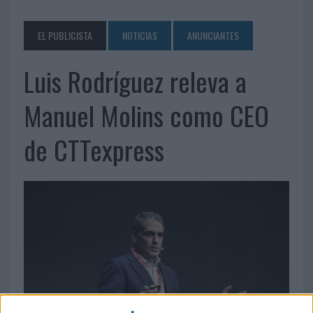
EL PUBLICISTA
NOTICIAS
ANUNCIANTES
Luis Rodríguez releva a
Manuel Molins como CEO
de CTTexpress