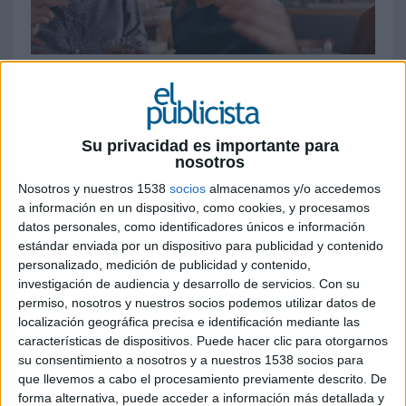
27 DE NOVIEMBRE DE 2019
La marca ha elegido a la actriz e
influencer
para protagonizar su nueva campaña
Su privacidad es importante para
rodeada de amigos en un sitio cerrado y
nosotros
fuera de los focos
Nosotros y nuestros 1538
socios
almacenamos y/o accedemos
Mundialmente,
Martini
es reconocida como una
a información en un dispositivo, como cookies, y procesamos
datos personales, como identificadores únicos e información
marca ligada al aperitivo, por lo que ha elegido
estándar enviada por un dispositivo para publicidad y contenido
esta temática para la campaña de su
Riserva
personalizado, medición de publicidad y contenido,
Speciale
, un vermouth con el que pretende
investigación de audiencia y desarrollo de servicios.
Con su
posicionarse como una de las marcas más
permiso, nosotros y nuestros socios podemos utilizar datos de
emblemáticas e icónicas de su portafolio. Desde
localización geográfica precisa e identificación mediante las
hace unos años, la compañía ha trabajado para
características de dispositivos. Puede hacer clic para otorgarnos
poner en valor la importancia de la amistad,
su consentimiento a nosotros y a nuestros 1538 socios para
elevando el hecho de que las buenas amistades se
que llevemos a cabo el procesamiento previamente descrito. De
construyen dedicándoles tiempo y cariño.
forma alternativa, puede acceder a información más detallada y