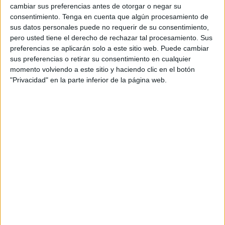
cambiar sus preferencias antes de otorgar o negar su
BBDO España
ha sido la agencia elegida para la
consentimiento.
Tenga en cuenta que algún procesamiento de
campaña '
All you need is love
', la cual se ha
sus datos personales puede no requerir de su consentimiento,
pero usted tiene el derecho de rechazar tal procesamiento. Sus
escogido a la actriz e
influencer
Esther Acebo
preferencias se aplicarán solo a este sitio web. Puede cambiar
-“Estocolmo” en La casa de papel, hecho
sus preferencias o retirar su consentimiento en cualquier
que facilitará la adaptación de la campaña a
momento volviendo a este sitio y haciendo clic en el botón
otros países por el renombre de la serie a nivel
"Privacidad" en la parte inferior de la página web.
mundial-. El primer país emisor, además de
España, será Portugal. Desde la compañía
aseguran que la involucración de Esther Acebo no
ha sido realmente para que hablase de la marca o
el producto, sino para "regalarle tiempo con sus
amigos". Es por ello que Martini la invitó a un
vermouth en una conocida vermouthería de
Barcelona en la que pudo pasar tiempo con sus
amigos reales. Sin photocalls ni entrevistas, solo
ellos. Porque las cosas especiales necesitan "Amor
y Tiempo", los mismos ingredientes que tiene
Martini Riserva Speciale; Amor con el que los