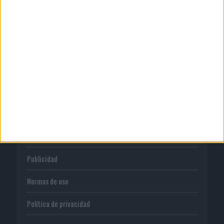
03/08/2026
‘Vuelve el fútbol. Vuelve a soñar’, de
VML para Movistar
CORPORATIVO
Quienes somos
Publicidad
Normas de uso
Política de privacidad