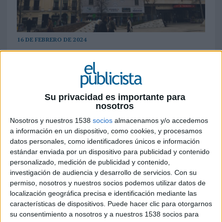
16 DE FEBRERO DE 2024
El anuncio de la nueva McCrispy Legend ha
generado mucha expectación y ha
aterrizado en los lugares más legendarios
de España, traspasando incluso una lona con
Su privacidad es importante para
nosotros
una acción exterior notoria
Nosotros y nuestros 1538
socios
almacenamos y/o accedemos
McDonald’s
ha comenzado el año con el
a información en un dispositivo, como cookies, y procesamos
nacimiento de una nueva leyenda, McCrispy
datos personales, como identificadores únicos e información
Legend. Este lanzamiento es una nueva
estándar enviada por un dispositivo para publicidad y contenido
incorporación a su menú que promete
personalizado, medición de publicidad y contenido,
investigación de audiencia y desarrollo de servicios.
Con su
revolucionar el concepto de las hamburguesas de
permiso, nosotros y nuestros socios podemos utilizar datos de
pollo y que también es el centro de una campaña
localización geográfica precisa e identificación mediante las
de marketing única, diseñada para capturar el
características de dispositivos. Puede hacer clic para otorgarnos
interés del público y generar momentos
su consentimiento a nosotros y a nuestros 1538 socios para
legendarios de marca.