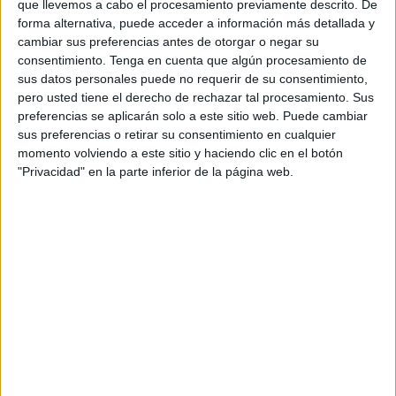
que llevemos a cabo el procesamiento previamente descrito. De
forma alternativa, puede acceder a información más detallada y
Son los pequeños detalles los que crean las grandes
cambiar sus preferencias antes de otorgar o negar su
leyendas
. Tanto es así que la campaña se ha
consentimiento.
Tenga en cuenta que algún procesamiento de
desplegado en dos fases estratégicas, cada una
sus datos personales puede no requerir de su consentimiento,
diseñada para impulsar el interés en torno a
pero usted tiene el derecho de rechazar tal procesamiento. Sus
McCrispy Legend, y en las que la compañía ha
preferencias se aplicarán solo a este sitio web. Puede cambiar
innovado con contenido generado por
sus preferencias o retirar su consentimiento en cualquier
momento volviendo a este sitio y haciendo clic en el botón
inteligencia artificial (CGI) y la participación de la
"Privacidad" en la parte inferior de la página web.
comunidad en redes sociales.
La acción de marketing arrancó con una fase de
generación de expectación, en la que se invitaba a
la audiencia a participar en una narrativa
intrigante. El misterio invadió las redes sociales,
en las que mostraba un objeto que había
aterrizado junto a monumentos y lugares
legendarios de España como la Puerta de Alcalá
de Madrid, el Arco del Triunfo de Barcelona, en
los alrededores de Giralda de Sevilla, y en el