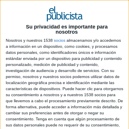
Su privacidad es importante para
nosotros
Nosotros y nuestros 1538
socios
almacenamos y/o accedemos
a información en un dispositivo, como cookies, y procesamos
24 DE SEPTIEMBRE DE 2025
datos personales, como identificadores únicos e información
estándar enviada por un dispositivo para publicidad y contenido
La multinacional hace hincapié en su
personalizado, medición de publicidad y contenido,
compromiso con el impacto
investigación de audiencia y desarrollo de servicios.
Con su
medioambiental, social y económico con
permiso, nosotros y nuestros socios podemos utilizar datos de
una campaña que reutiliza los materiales
localización geográfica precisa e identificación mediante las
características de dispositivos. Puede hacer clic para otorgarnos
publicitarios de campañas pasadas junto al
su consentimiento a nosotros y a nuestros 1538 socios para
artista caligráfico Iván Caíña
que llevemos a cabo el procesamiento previamente descrito. De
forma alternativa, puede acceder a información más detallada y
McDonald’s
presenta su su informe de impacto
cambiar sus preferencias antes de otorgar o negar su
económico, ambiental y social en España
consentimiento.
Tenga en cuenta que algún procesamiento de
correspondiente a 2024 y acompaña el
sus datos personales puede no requerir de su consentimiento,
lanzamiento con una campaña que reutiliza