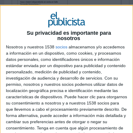
15 DE JUNIO DE 2026
Su privacidad es importante para
nosotros
La agencia canaria publica un falso anuncio
Nosotros y nuestros 1538
socios
almacenamos y/o accedemos
inmobiliario en el portal Idealista en el que
a información en un dispositivo, como cookies, y procesamos
pone a la venta la icónica casita del artista
datos personales, como identificadores únicos e información
por un millón de euros. La acción utiliza el
estándar enviada por un dispositivo para publicidad y contenido
humor y los códigos del mercado
personalizado, medición de publicidad y contenido,
inmobiliario para poner el foco en la
investigación de audiencia y desarrollo de servicios.
Con su
permiso, nosotros y nuestros socios podemos utilizar datos de
dificultad de acceso a la vivienda en España
localización geográfica precisa e identificación mediante las
características de dispositivos. Puede hacer clic para otorgarnos
En plena conversación social sobre el precio del
su consentimiento a nosotros y a nuestros 1538 socios para
alquiler y la dificultad creciente para acceder a
que llevemos a cabo el procesamiento previamente descrito. De
una vivienda,
Monroe Pizza
ha lanzado una
forma alternativa, puede acceder a información más detallada y
acción que traslada el lenguaje del
cambiar sus preferencias antes de otorgar o negar su
entretenimiento al terreno de la crítica social. La
consentimiento.
Tenga en cuenta que algún procesamiento de
agencia ha utilizado uno de los elementos más