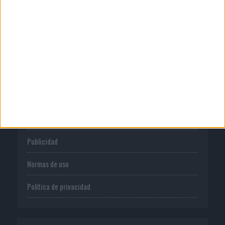
Mahou reivindica el ritual de la caña
en el Día...
CORPORATIVO
Quienes somos
Publicidad
Normas de uso
Política de privacidad