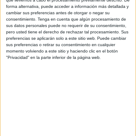
hacer manualidades tienen un impacto positivo
forma alternativa, puede acceder a información más detallada y
sobre la salud física y mental. Además, el 85%
cambiar sus preferencias antes de otorgar o negar su
cree que desarrollar más su creatividad podría
consentimiento.
Tenga en cuenta que algún procesamiento de
mejorar su bienestar diario. Los datos también
sus datos personales puede no requerir de su consentimiento,
apuntan a una conexión directa entre creatividad
pero usted tiene el derecho de rechazar tal procesamiento. Sus
y gestión emocional.
preferencias se aplicarán solo a este sitio web. Puede cambiar
sus preferencias o retirar su consentimiento en cualquier
El 83% de los encuestados afirma que expresarse
momento volviendo a este sitio y haciendo clic en el botón
"Privacidad" en la parte inferior de la página web.
de forma creativa le ayuda a gestionar mejor sus
emociones, mientras que cerca de la mitad
asegura sentirse más relajado cuando realiza
actividades artísticas. Sin embargo, el estudio
revela una importante distancia entre percepción
y hábitos reales.
Más de la mitad de quienes no realizan
actividades creativas de forma habitual reconoce
no recordar la última vez que dedicó tiempo a
dibujar, pintar o hacer manualidades. Entre
quienes sí lo recuerdan, cuatro de cada diez