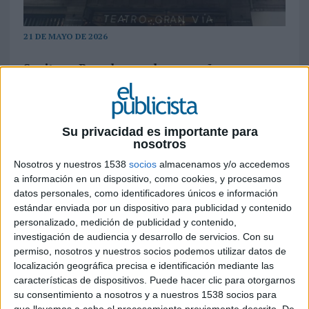
21 DE MAYO DE 2026
Sanitas y Bupa lanzan la campaña
internacional ‘Express Your Health’ para
explorar el impacto emocional de la
creatividad en la salud
Su privacidad es importante para
nosotros
La creatividad gana peso como herramienta
vinculada al bienestar emocional y la salud
Nosotros y nuestros 1538
socios
almacenamos y/o accedemos
mental entre los españoles, aunque sigue lejos de
a información en un dispositivo, como cookies, y procesamos
formar parte de la rutina cotidiana de gran parte
datos personales, como identificadores únicos e información
de la población. Así lo refleja una encuesta
estándar enviada por un dispositivo para publicidad y contenido
personalizado, medición de publicidad y contenido,
impulsada por Bupa, matriz de Sanitas,
investigación de audiencia y desarrollo de servicios.
Con su
coincidiendo con el lanzamiento en España de la
permiso, nosotros y nuestros socios podemos utilizar datos de
campaña internacional ‘Express Your Health’.
localización geográfica precisa e identificación mediante las
características de dispositivos. Puede hacer clic para otorgarnos
Según el estudio, ocho de cada diez españoles
su consentimiento a nosotros y a nuestros 1538 socios para
consideran que actividades como dibujar, pintar o
que llevemos a cabo el procesamiento previamente descrito. De