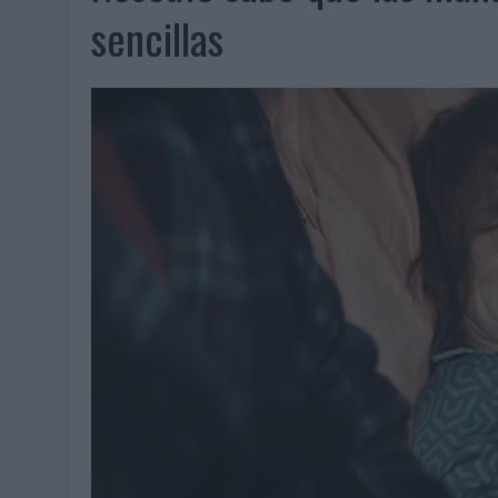
07/08/2026
|
PATRÓN CONVIERTE EL NUEVO SINGLE DE ARÓN PIPER EN
sencillas
07/08/2026
|
EL VERANO PONE A PRUEBA LA ESTRATEGIA DIGITAL DE
07/08/2026
|
VUELING CONVIERTE LOS RECUERDOS EN SOUVENIRS CO
07/08/2026
|
CUANDO SE APAGUE EL SOL, EL ECLIPSE DE 2026 POND
06/08/2026
|
‘LA VUELTA’, DE FENOMENAL PARA MÁLAGA CF
06/08/2026
|
SIETE DE CADA DIEZ EMPRESAS ESPAÑOLAS NO INTEGRA
06/08/2026
|
LA TELEVISIÓN SIGUE LIDERANDO EL CONSUMO DE MEDI
06/08/2026
|
EL USO DE LA IA GENERATIVA ALCANZA YA AL 62% DE L
06/08/2026
|
SYSTEM1 NOMBRA A KIMBERLY BASTONI COMO NUEVA D
06/08/2026
|
FRIGO Y UNIQLO LANZAN UNA COLECCIÓN PERSONALIZA
06/08/2026
|
LA IA ESTÁ SUBIENDO EL LISTÓN DE LA CREATIVIDAD
05/08/2026
|
BEON WORLDWIDE LANZA RAÍZ URBANA PARA TRANSFOR
05/08/2026
|
FABRA COMUNICACIÓN INCORPORA A CASONÁ Y ASUME 
05/08/2026
|
LOPESAN HOTELS & RESORTS ACERCA EL PARAÍSO CAN