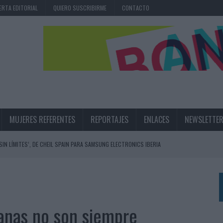
ERTA EDITORIAL
QUIERO SUSCRIBIRME
CONTACTO
MUJERES REFERENTES
REPORTAJES
ENLACES
NEWSLETTE
 SIN LÍMITES’, DE CHEIL SPAIN PARA SAMSUNG ELECTRONICS IBERIA
RIT
NA CAMPAÑA QUE CELEBRA SU REGRESO A PRIMERA DIVISIÓN
TERNACIONAL DE LA CERVEZA
anas no son siempre
360º CENTRADA EN EL ORIGEN BARCELONÉS