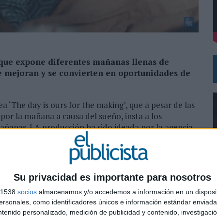
G URBANO
 que expone diferentes mañanas llenas de
ue mejoran y se convierten en oportunidades de
‘The day is ours for the making’, que a pesar de las
por la mañana a causa del sueño, insta a los
ñanas. LA producción ha sido ideada por la agencia
l azúcar, duchas demasiado frías... son solo alguna de
 el mundo ha vivido alguna vez. Sin embargo, la marca
Su privacidad es importante para nosotros
ñana con un Nescafé puede ser la base para disfrutar
s 1538
socios
almacenamos y/o accedemos a información en un disposit
0
sonales, como identificadores únicos e información estándar enviada 
ntenido personalizado, medición de publicidad y contenido, investigaci