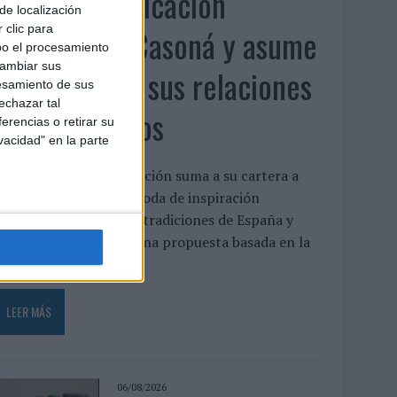
Fabra Comunicación
de localización
incorpora a Casoná y asume
 clic para
bo el procesamiento
cambiar sus
la gestión de sus relaciones
esamiento de sus
echazar tal
con los medios
erencias o retirar su
vacidad" en la parte
a agencia de comunicación suma a su cartera a
asoná, una firma de moda de inspiración
esortwear que une las tradiciones de España y
enezuela a través de una propuesta basada en la
rtesanía, el...
LEER MÁS
06/08/2026