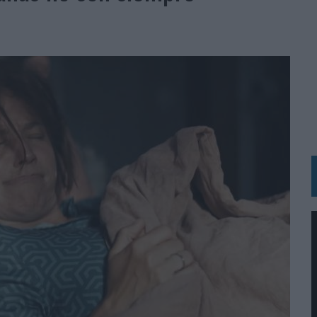
 UNA EXPERIENCIA DE MARCA EN IBIZA
 LAS MARCAS
N IA
RÁ A PRUEBA LA CREATIVIDAD DE LAS MARCAS
N LA INFANCIA EN SU ESTRATEGIA
OS EN VERANO Y SUPERA AL MÓVIL COMO DISPOSITIVO MÁS UTILIZADO
OS ESPAÑOLES
IRECTORA COMERCIAL GLOBAL
BLE INSPIRADA EN CORNETTO, CALIPPO Y SOLERO
MAR EL PATRIMONIO HISTÓRICO EN ACTIVOS CULTURALES Y ECONÓMICOS
LA GESTIÓN DE SUS RELACIONES CON LOS MEDIOS
ARIO EN SU ÚLTIMA CAMPAÑA INTERNACIONAL