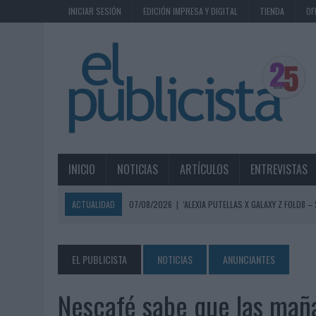
INICIAR SESIÓN
EDICIÓN IMPRESA Y DIGITAL
TIENDA
OF
INICIO
NOTICIAS
ARTÍCULOS
ENTREVISTAS
ACTUALIDAD
07/08/2026
|
‘ALEXIA PUTELLAS X GALAXY Z FOLD8 –
07/08/2026
|
‘SHOW YOUR SPIRIT’, DE AUTOPRODUCCIÓN DE MG SPI
07/08/2026
|
EL MÁLAGA CF CULMINA SU TRILOGÍA DE MARCA CON U
EL PUBLICISTA
NOTICIAS
ANUNCIANTES
07/08/2026
|
MAHOU REIVINDICA EL RITUAL DE LA CAÑA EN EL DÍA IN
Nescafé sabe que las mañ
07/08/2026
|
MG SPIRIT RELANZA SU MARCA CON UNA ESTRATEGIA 