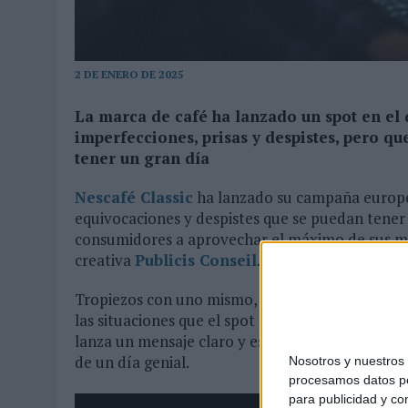
10/08/2026
|
LA VIDA EN BARCELONA Y SU IMPACTO EN EL MARKETIN
2 DE ENERO DE 2025
La marca de café ha lanzado un spot en el
imperfecciones, prisas y despistes, pero q
tener un gran día
Nescafé Classic
ha lanzado su campaña europea 
equivocaciones y despistes que se puedan tener 
consumidores a aprovechar el máximo de sus ma
creativa
Publicis Conseil
.
Tropiezos con uno mismo, confundir la sal con e
las situaciones que el spot presenta y que todo
lanza un mensaje claro y es que comenzar la ma
de un día genial.
Nosotros y nuestro
procesamos datos per
para publicidad y co