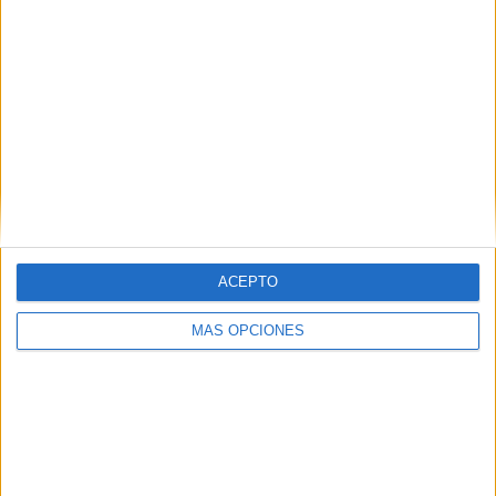
IMPRIMIR
TWEET
SHARE
SHARE
ENVIAR
PIN
ACEPTO
MÁS OPCIONES
SÍGUENOS EN FACEBOOK