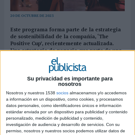
20 DE OCTUBRE DE 2023
Este programa forma parte de la estrategia
de sostenibilidad de la compañía, ‘The
Positive Cup’, recientemente actualizada.
Una estrategia de negocio que parte de una
base: para que el café sea una fuerza para el
bien, debe hacerlo mediante el desarrollo
de proyectos que protejan las comunidades,
el clima y la circularidad
Su privacidad es importante para
nosotros
Creado en 2003 en colaboración con la ONG
Nosotros y nuestros 1538
socios
almacenamos y/o accedemos
Rainforest Alliance y diseñado para garantizar el
a información en un dispositivo, como cookies, y procesamos
suministro a largo plazo de café de alta calidad,
datos personales, como identificadores únicos e información
el Programa AAA Sustainable Quality de
estándar enviada por un dispositivo para publicidad y contenido
Nespresso cumple 20 años. Nespresso trabaja
personalizado, medición de publicidad y contenido,
directamente con los caficultores,
investigación de audiencia y desarrollo de servicios.
Con su
permiso, nosotros y nuestros socios podemos utilizar datos de
proporcionándoles formación que les capacita