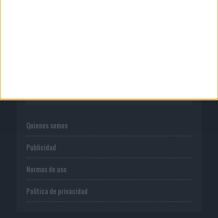
07/08/2026
Mahou reivindica el ritual de la caña
en el Día...
CORPORATIVO
Quienes somos
Publicidad
Normas de uso
Política de privacidad