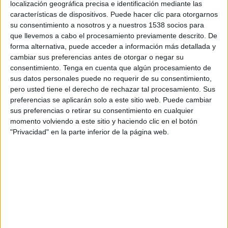
localización geográfica precisa e identificación mediante las
para mejorar la calidad de su café y aumentar el
características de dispositivos. Puede hacer clic para otorgarnos
rendimiento de su cosecha mediante prácticas
su consentimiento a nosotros y a nuestros 1538 socios para
agrícolas sostenibles.
que llevemos a cabo el procesamiento previamente descrito. De
forma alternativa, puede acceder a información más detallada y
“Desde el primer día queríamos garantizar la
cambiar sus preferencias antes de otorgar o negar su
calidad y el cuidado desde el origen hasta la taza.
consentimiento.
Tenga en cuenta que algún procesamiento de
La respuesta, y en ese momento la revolución,
sus datos personales puede no requerir de su consentimiento,
fue la cápsula. Gracias a ella se protegen aromas
pero usted tiene el derecho de rechazar tal procesamiento. Sus
y sabores y es una forma consciente de proteger
preferencias se aplicarán solo a este sitio web. Puede cambiar
la calidad de algo tan valioso”, afirma Brigitte
sus preferencias o retirar su consentimiento en cualquier
Felber, directora general de Nespresso en España
momento volviendo a este sitio y haciendo clic en el botón
"Privacidad" en la parte inferior de la página web.
desde hace cuatro meses, quien añade que “los
logros y compromisos de ‘The Positive Cup’ son
fruto de un intenso trabajo colectivo, que no
habría sido posible sin la dedicación de nuestros
colaboradores y socios. Ellos nos aportan su
conocimiento y experiencia”.
Felber ha destacado que “el cambio climático está
poniendo en riesgo el café de alta calidad”. En