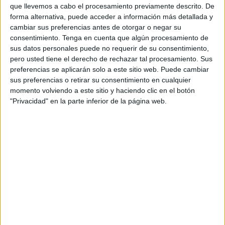
personal que comparten. Todo lo que se publica
que llevemos a cabo el procesamiento previamente descrito. De
aporta información sobre nosotros mismos, a la
forma alternativa, puede acceder a información más detallada y
que pueden acceder desconocidos. Compartir en
cambiar sus preferencias antes de otorgar o negar su
exceso (
oversharing
), nos puede jugar una mala
consentimiento.
Tenga en cuenta que algún procesamiento de
pasada.
sus datos personales puede no requerir de su consentimiento,
pero usted tiene el derecho de rechazar tal procesamiento. Sus
Tratando esta temática, Orange pone el foco en
preferencias se aplicarán solo a este sitio web. Puede cambiar
reflejar cómo la tecnología usada de forma
sus preferencias o retirar su consentimiento en cualquier
responsable, nos puede beneficiar e incluso
momento volviendo a este sitio y haciendo clic en el botón
ayudar a conseguir nuestros objetivos, pero sin
"Privacidad" en la parte inferior de la página web.
olvidar que
existen riesgos si se hace un mal
uso de ellas
. Cuando publicamos contenido en
internet, no somos conscientes de hasta dónde
puede llegar, por eso es importante pensar dos
veces antes de subir o compartir algo en nuestras
redes sociales.
Comunica+A
ha sido la responsable de la
elaboración de las piezas. El primer vídeo se
titula “
Entrevista
”, en el que el protagonista se