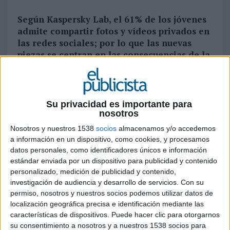
Según Kaspersky Lab, el 61% de los jóvenes
admite compartir fotos y vídeos privados en
las redes sociales; por lo que las nuevas
piezas se centran en las consecuencias de la
sobreexposición a las mismas con el
objetivo de hacer pensar dos veces antes de
publicar algo en los perfiles de las
plataformas
Su privacidad es importante para
nosotros
Coincidiendo con el Día de Internet Segura,
Nosotros y nuestros 1538
socios
almacenamos y/o accedemos
Orange España
lanza dos vídeos dentro de su
a información en un dispositivo, como cookies, y procesamos
iniciativa
#PorunusoLovedelatecnologia
, en
datos personales, como identificadores únicos e información
los que se muestra la importancia de reflexionar
estándar enviada por un dispositivo para publicidad y contenido
sobre la información que compartimos en redes
personalizado, medición de publicidad y contenido,
sociales sobre nosotros mismos. Y no es que esté
investigación de audiencia y desarrollo de servicios.
Con su
mal compartir contenido en redes sociales, sino
permiso, nosotros y nuestros socios podemos utilizar datos de
localización geográfica precisa e identificación mediante las
que, sobre todo los menores, deben tener
características de dispositivos. Puede hacer clic para otorgarnos
cuidado con la información y datos de carácter
su consentimiento a nosotros y a nuestros 1538 socios para