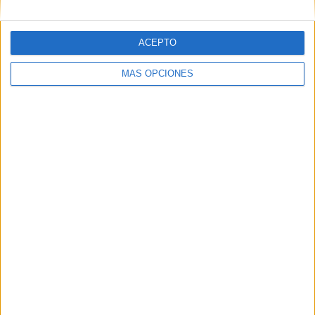
SÍGUENOS EN FACEBOOK
ACEPTO
MÁS OPCIONES
VÍDEO DESTACADO