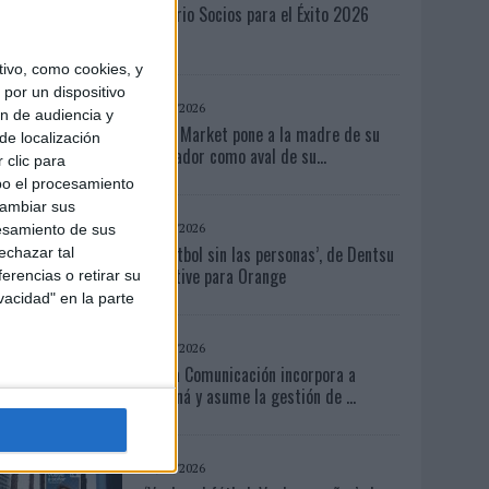
Anuario Socios para el Éxito 2026
ivo, como cookies, y
por un dispositivo
03/08/2026
ón de audiencia y
Back Market pone a la madre de su
de localización
fundador como aval de su...
 clic para
bo el procesamiento
cambiar sus
04/08/2026
esamiento de sus
‘El fútbol sin las personas’, de Dentsu
echazar tal
Creative para Orange
erencias o retirar su
vacidad" en la parte
05/08/2026
Fabra Comunicación incorpora a
Casoná y asume la gestión de ...
03/08/2026