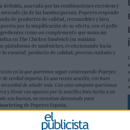
a definida, marcada por las combinaciones excesivas y
e mercado (la de las hamburguesas). Popeyes responde
ueda de productos de calidad, reconocibles y bien
puesta por la simplificación de su oferta, con el pollo
 ingredientes como un complemento que suma sin
rializa en The Chicken Sandwich (su máxima
 su plataforma de sandwiches, evolucionando hacia
r lo esencial: producto de calidad, proceso cuidado y
L
ección en la que queremos seguir construyendo Popeyes:
e
e de verdad importa. Es una receta sencilla, con buen
sin necesidad de añadir más. Con esta campaña queríamos
a
a y llevar esa apuesta por la sencillez bien hecha a un
uando son buenas, no necesitan demasiado para
de marketing de Popeyes España.
ataforma creativa con la que la firma reivindica su
dado y poniendo siempre el producto en el centro. En