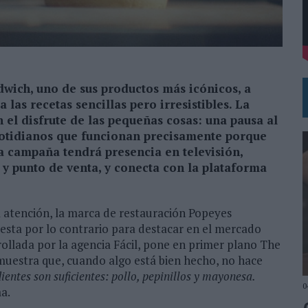
MAR EL PATRIMONIO HISTÓRICO EN ACTIVOS CULTURALES Y ECONÓMICOS
wich, uno de sus productos más icónicos, a
las recetas sencillas pero irresistibles. La
n el disfrute de las pequeñas cosas: una pausa al
cotidianos que funcionan precisamente porque
la campaña tendrá presencia en televisión,
rs y punto de venta, y conecta con la plataforma
atención, la marca de restauración Popeyes
sta por lo contrario para destacar en el mercado
ollada por la agencia Fácil, pone en primer plano The
muestra que, cuando algo está bien hecho, no hace
ientes son suficientes: pollo, pepinillos y mayonesa.
0
a.