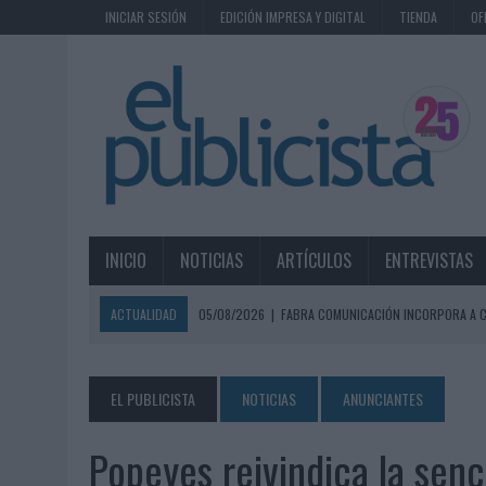
INICIAR SESIÓN
EDICIÓN IMPRESA Y DIGITAL
TIENDA
OF
INICIO
NOTICIAS
ARTÍCULOS
ENTREVISTAS
ACTUALIDAD
05/08/2026
|
FABRA COMUNICACIÓN INCORPORA A C
05/08/2026
|
LOPESAN HOTELS & RESORTS ACERCA EL PARAÍSO CAN
05/08/2026
|
LUIS ARQUILLOS (BURGO DE ARIAS): “LA CONSTRUCCIÓ
EL PUBLICISTA
NOTICIAS
ANUNCIANTES
MONEDA”
Popeyes reivindica la senci
04/08/2026
|
‘EL PARAÍSO MÁS CERCA’, DE 22GRADOS PARA LOPESA