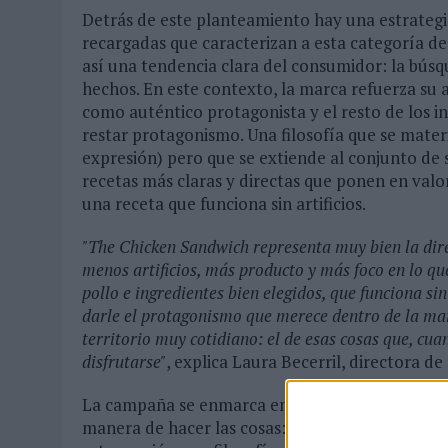
Detrás de este planteamiento hay una estrategi
recargadas que caracterizan a esta categoría d
así una tendencia clara del consumidor: la búsq
hechos. En este contexto, la marca refuerza su a
como auténtico protagonista y el resto de los
restar protagonismo. Una filosofía que se mate
expresión) pero que se extiende al conjunto de
recetas más claras y directas que ponen en valo
una receta que funciona sin artificios.
"The Chicken Sandwich representa muy bien la dir
menos artificios, más producto y más foco en lo qu
pollo e ingredientes bien elegidos, que funciona 
darle el protagonismo que merece dentro de la marc
territorio muy cotidiano: el de esas cosas que, c
disfrutarse"
, explica Laura Becerril, directora 
La campaña se enmarca en "Así sí, Así yes", la pl
manera de hacer las cosas: con honestidad, cui