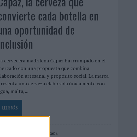
Capaz, la cerveza que
convierte cada botella en
una oportunidad de
inclusión
a cervecera madrileña Capaz ha irrumpido en el
mercado con una propuesta que combina
laboración artesanal y propósito social. La marca
presenta una cerveza elaborada únicamente con
gua, malta,...
LEER MÁS
04/08/2026