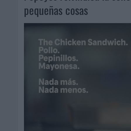
04/08/2026
|
‘LA ÚNICA CERVEZA DEL MUNDO QUE SE DISFRUTA DOS 
pequeñas cosas
04/08/2026
|
‘EL FÚTBOL SIN LAS PERSONAS’, DE DENTSU CREATIVE
04/08/2026
|
CAPAZ, LA CERVEZA QUE CONVIERTE CADA BOTELLA EN
04/08/2026
|
BABARIA Y MAXIBON SON ‘EL MATCH PERFECTO DEL VE
04/08/2026
|
AUDIBLE REIVINDICA EL PODER TRANSFORMADOR DEL A
03/08/2026
|
‘VUELVE EL FÚTBOL. VUELVE A SOÑAR’, DE VML PARA MO
03/08/2026
|
MOVISTAR APELA A LA ILUSIÓN DE LAS AFICIONES PARA
03/08/2026
|
EL REAL BETIS INVITA A LOS AFICIONADOS A DISEÑAR 
03/08/2026
|
KFC CONVIERTE LOS UBER EN UN HOMENAJE AL UNIVERS
03/08/2026
|
BACK MARKET PONE A LA MADRE DE SU FUNDADOR COMO
03/08/2026
|
PRESENTADO EL JURADO DE LOS PREMIOS DE MARKETI
31/07/2026
|
‘FROZEN DUNKIN’ X CALIPPO®’, AUTOPRODUCCIÓN DE 
31/07/2026
|
MAKING SCIENCE AUMENTA UN 12,8% SUS VENTAS EN E
31/07/2026
|
WPP MEDIA SUMA A SU EQUIPO A JUAN ANTONIO ORTIZ