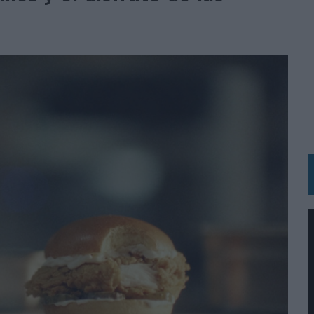
VECES’, DE INUSUALY PARA CERVEZA CAPAZ
 PARA ORANGE
 UNA OPORTUNIDAD DE INCLUSIÓN
RANO’
UDIO EN SU NUEVA CAMPAÑA GLOBAL DE MARCA
VISTAR
 EL REGRESO DEL FÚTBOL
SU PRÓXIMA CAMISETA FOREVER GREEN
O DE 'LOS SIMPSON'
 AVAL DE SU CALIDAD
NG Y COMUNICACIÓN EN EL SECTOR ASEGURADOR 2026
DUNKIN’
L PRIMER SEMESTRE HASTA LOS 196 MILLONES DE EUROS
 COMO MEDIA MANAGEMENT & DELIVERY PRESIDENT