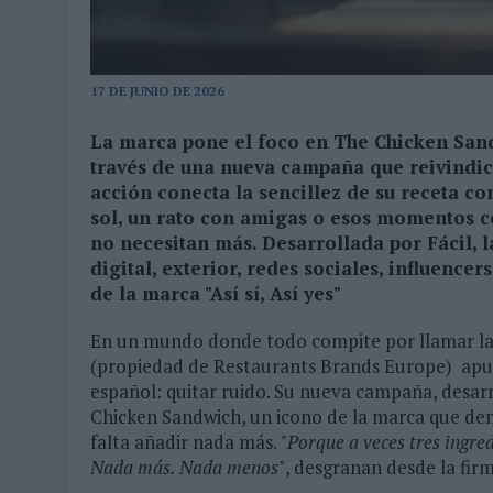
31/07/2026
|
CUANDO EL BUFÓN DEJA DE REÍRSE DEL REY
05/08/2026
|
BEON WORLDWIDE LANZA RAÍZ URBANA PARA TRANSFOR
17 DE JUNIO DE 2026
La marca pone el foco en The Chicken Sand
través de una nueva campaña que reivindica 
acción conecta la sencillez de su receta co
sol, un rato con amigas o esos momentos 
no necesitan más. Desarrollada por Fácil, 
digital, exterior, redes sociales, influence
de la marca "Así sí, Así yes"
En un mundo donde todo compite por llamar la 
(propiedad de Restaurants Brands Europe) apue
español: quitar ruido. Su nueva campaña, desarr
Chicken Sandwich, un icono de la marca que de
falta añadir nada más.
"Porque a veces tres ingred
Nada más. Nada menos"
, desgranan desde la firm