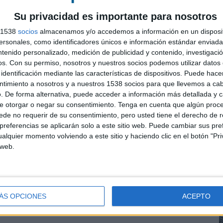
hicken Sandwich a través de una idea creativa que
municación más cercana y real.
Su privacidad es importante para nosotros
s 1538
socios
almacenamos y/o accedemos a información en un disposit
sonales, como identificadores únicos e información estándar enviada 
ntenido personalizado, medición de publicidad y contenido, investigaci
os.
Con su permiso, nosotros y nuestros socios podemos utilizar datos 
 la plataforma creativa con la que la firma
identificación mediante las características de dispositivos. Puede hacer
con honestidad, cuidado y poniendo siempre el
ntimiento a nosotros y a nuestros 1538 socios para que llevemos a ca
. De forma alternativa, puede acceder a información más detallada y 
e otorgar o negar su consentimiento.
Tenga en cuenta que algún proc
de no requerir de su consentimiento, pero usted tiene el derecho de r
referencias se aplicarán solo a este sitio web. Puede cambiar sus pref
alquier momento volviendo a este sitio y haciendo clic en el botón "Pri
eza principal centrada en la receta y el proceso de
 web.
s emocional, que trasladan la idea de sencillez a la
socia a esos momentos que funcionan precisamente
l, un plan con amigas o una conversación en el coche.
ÁS OPCIONES
ACEPTO