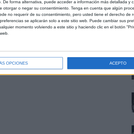
. De forma alternativa, puede acceder a información más detallada y 
compañará a los creadores en los contenidos que se
e otorgar o negar su consentimiento.
Tenga en cuenta que algún proc
de no requerir de su consentimiento, pero usted tiene el derecho de r
referencias se aplicarán solo a este sitio web. Puede cambiar sus pref
ión con el territorio del fútbol desde una perspectiva
alquier momento volviendo a este sitio y haciendo clic en el botón "Pri
ésped, la marca reivindica esos pequeños momentos
 web.
o y en los que pasar un bote de Pringles también
ÁS OPCIONES
ACEPTO