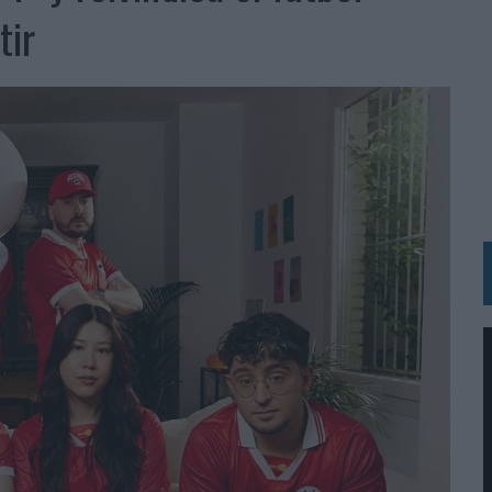
BLE INSPIRADA EN CORNETTO, CALIPPO Y SOLERO
tir
MAR EL PATRIMONIO HISTÓRICO EN ACTIVOS CULTURALES Y ECONÓMICOS
LA GESTIÓN DE SUS RELACIONES CON LOS MEDIOS
ARIO EN SU ÚLTIMA CAMPAÑA INTERNACIONAL
N DE MARCA A LARGO PLAZO Y LA MEDICIÓN SON DOS CARAS DE LA MISMA
N HOTELS & RESORTS
VECES’, DE INUSUALY PARA CERVEZA CAPAZ
 PARA ORANGE
 UNA OPORTUNIDAD DE INCLUSIÓN
RANO’
UDIO EN SU NUEVA CAMPAÑA GLOBAL DE MARCA
VISTAR