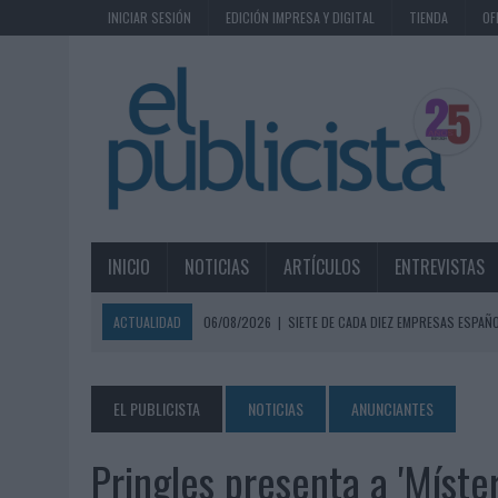
INICIAR SESIÓN
EDICIÓN IMPRESA Y DIGITAL
TIENDA
OF
INICIO
NOTICIAS
ARTÍCULOS
ENTREVISTAS
ACTUALIDAD
06/08/2026
|
SIETE DE CADA DIEZ EMPRESAS ESPAÑ
06/08/2026
|
EL MERCADO PUBLICITARIO CAE UN 2,6% EN 2025, A
06/08/2026
|
LA TELEVISIÓN SIGUE LIDERANDO EL CONSUMO DE MEDI
EL PUBLICISTA
NOTICIAS
ANUNCIANTES
06/08/2026
|
EL USO DE LA IA GENERATIVA ALCANZA YA AL 62% DE L
Pringles presenta a 'Míster
06/08/2026
|
SYSTEM1 NOMBRA A KIMBERLY BASTONI COMO NUEVA D