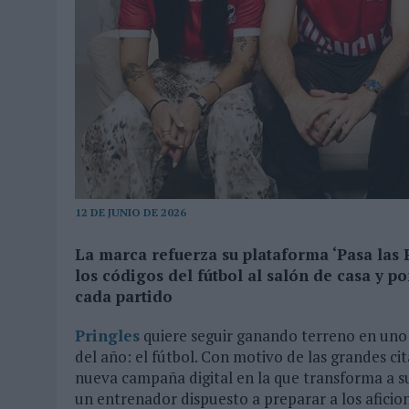
03/08/2026
|
MOVISTAR APELA A LA ILUSIÓN DE LAS AFICIONES PARA
06/08/2026
|
‘LA VUELTA’, DE FENOMENAL PARA MÁLAGA CF
12 DE JUNIO DE 2026
La marca refuerza su plataforma ‘Pasa las 
los códigos del fútbol al salón de casa y p
cada partido
Pringles
quiere seguir ganando terreno en un
del año: el fútbol. Con motivo de las grandes ci
nueva campaña digital en la que transforma a su 
un entrenador dispuesto a preparar a los aficio