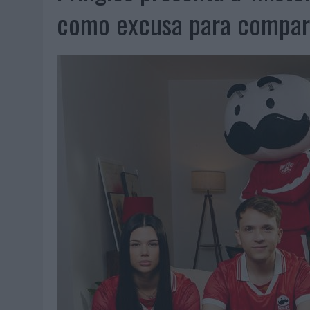
06/08/2026
|
FRIGO Y UNIQLO LANZAN UNA COLECCIÓN PERSONALIZA
como excusa para compar
06/08/2026
|
LA IA ESTÁ SUBIENDO EL LISTÓN DE LA CREATIVIDAD
05/08/2026
|
BEON WORLDWIDE LANZA RAÍZ URBANA PARA TRANSFOR
05/08/2026
|
FABRA COMUNICACIÓN INCORPORA A CASONÁ Y ASUME 
05/08/2026
|
LOPESAN HOTELS & RESORTS ACERCA EL PARAÍSO CAN
05/08/2026
|
LUIS ARQUILLOS (BURGO DE ARIAS): “LA CONSTRUCCIÓ
MONEDA”
04/08/2026
|
‘EL PARAÍSO MÁS CERCA’, DE 22GRADOS PARA LOPESA
04/08/2026
|
‘LA ÚNICA CERVEZA DEL MUNDO QUE SE DISFRUTA DOS 
04/08/2026
|
‘EL FÚTBOL SIN LAS PERSONAS’, DE DENTSU CREATIVE
04/08/2026
|
CAPAZ, LA CERVEZA QUE CONVIERTE CADA BOTELLA EN
04/08/2026
|
BABARIA Y MAXIBON SON ‘EL MATCH PERFECTO DEL VE
04/08/2026
|
AUDIBLE REIVINDICA EL PODER TRANSFORMADOR DEL A
03/08/2026
|
‘VUELVE EL FÚTBOL. VUELVE A SOÑAR’, DE VML PARA MO