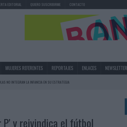
ERTA EDITORIAL
QUIERO SUSCRIBIRME
CONTACTO
MUJERES REFERENTES
REPORTAJES
ENLACES
NEWSLETTE
OLAS NO INTEGRAN LA INFANCIA EN SU ESTRATEGIA
UNQUE LOS MEDIOS CONTROLADOS MANTIENEN EL CRECIMIENTO
OS EN VERANO Y SUPERA AL MÓVIL COMO DISPOSITIVO MÁS UTILIZADO
OS ESPAÑOLES
 P' y reivindica el fútbol
IRECTORA COMERCIAL GLOBAL