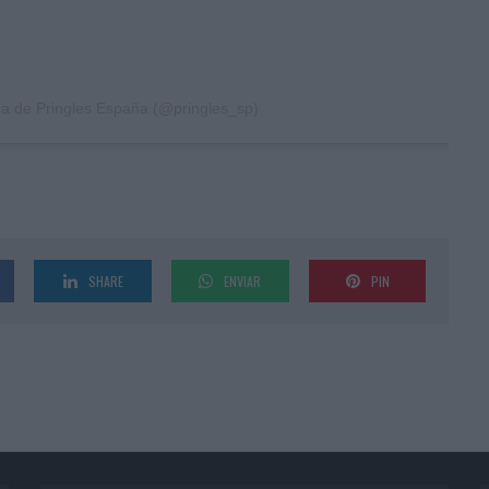
da de Pringles España (@pringles_sp)
SHARE
ENVIAR
PIN