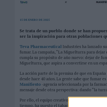
04/08/2026
|
BABARIA Y MAXIBON SON ‘EL MATCH PERFECTO DEL VE
07/08/2026
|
EL VERANO PONE A PRUEBA LA ESTRATEGIA DIGITAL DE
15 DE ENERO DE 2025
Se trata de un pueblo donde se han propues
ser la inspiración para otras poblaciones 
Teva Pharmaceutical
Industries ha lanzado s
fumar. La campaña, “La Miguelturra para dejar 
cumpla su propósito de año nuevo: dejar de fum
Miguelturra, que aspira a convertirse en un esp
La acción parte de la premisa de que en España 
desde hace 40 años. La gente sabe que fumar es 
Manifiesto
-agencia seleccionada por la farmac
mensaje desde otra perspectiva: dando “la turra
Por ello, el equipo creativo de la agencia pens
tiempo, ha puesto el tabaco en el punto de mira