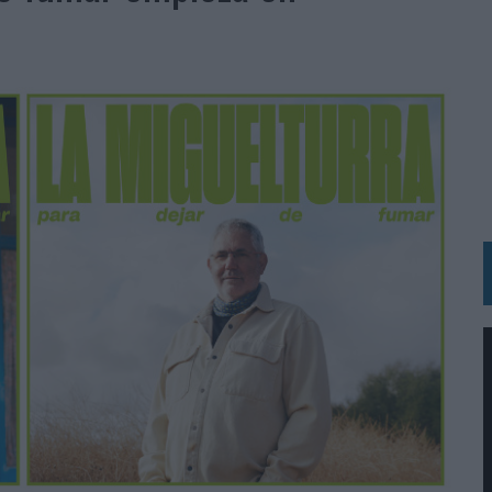
OS EN VERANO Y SUPERA AL MÓVIL COMO DISPOSITIVO MÁS UTILIZADO
OS ESPAÑOLES
IRECTORA COMERCIAL GLOBAL
BLE INSPIRADA EN CORNETTO, CALIPPO Y SOLERO
MAR EL PATRIMONIO HISTÓRICO EN ACTIVOS CULTURALES Y ECONÓMICOS
LA GESTIÓN DE SUS RELACIONES CON LOS MEDIOS
ARIO EN SU ÚLTIMA CAMPAÑA INTERNACIONAL
N DE MARCA A LARGO PLAZO Y LA MEDICIÓN SON DOS CARAS DE LA MISMA
N HOTELS & RESORTS
VECES’, DE INUSUALY PARA CERVEZA CAPAZ
 PARA ORANGE
 UNA OPORTUNIDAD DE INCLUSIÓN