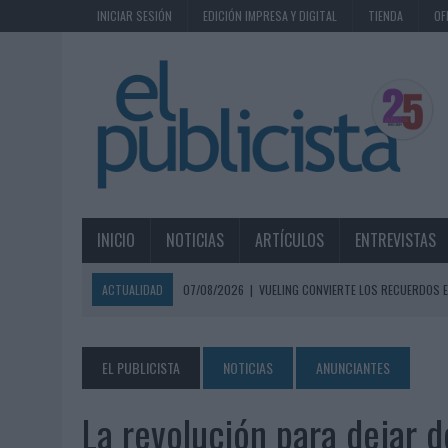
INICIAR SESIÓN
EDICIÓN IMPRESA Y DIGITAL
TIENDA
OF
INICIO
NOTICIAS
ARTÍCULOS
ENTREVISTAS
ACTUALIDAD
07/08/2026
|
VUELING CONVIERTE LOS RECUERDOS E
07/08/2026
|
CUANDO SE APAGUE EL SOL, EL ECLIPSE DE 2026 POND
06/08/2026
|
‘LA VUELTA’, DE FENOMENAL PARA MÁLAGA CF
EL PUBLICISTA
NOTICIAS
ANUNCIANTES
06/08/2026
|
SIETE DE CADA DIEZ EMPRESAS ESPAÑOLAS NO INTEGRA
La revolución para dejar 
06/08/2026
|
EL MERCADO PUBLICITARIO CAE UN 2,6% EN 2025, A