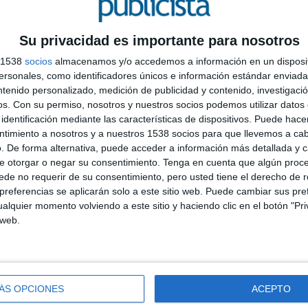
pto creativo: “La Miguelturra para dejar de fumar”;
enta con la ayuda de los vecinos del pueblo para
Su privacidad es importante para nosotros
 al tabaco.
s 1538
socios
almacenamos y/o accedemos a información en un disposit
25 en
medios digitales en territorio nacional
y
sonales, como identificadores únicos e información estándar enviada 
otal de 5 ciudades: Madrid, Barcelona, Valencia,
ntenido personalizado, medición de publicidad y contenido, investigaci
la
creación de una
landing page
donde la gente
L
os.
Con su permiso, nosotros y nuestros socios podemos utilizar datos 
mo dejar de fumar.
identificación mediante las características de dispositivos. Puede hacer
u
ntimiento a nosotros y a nuestros 1538 socios para que llevemos a ca
s
paña con personas reales que alientan a los
. De forma alternativa, puede acceder a información más detallada y 
D
e otorgar o negar su consentimiento.
Tenga en cuenta que algún proc
o diferente, donde hablan las personas para las
de no requerir de su consentimiento, pero usted tiene el derecho de r
ha sido crear ese espacio desde la creatividad y la
referencias se aplicarán solo a este sitio web. Puede cambiar sus pref
de Manifiesto.
alquier momento volviendo a este sitio y haciendo clic en el botón "Pri
 web.
s corporativos y acceso al mercado de Teva, explica
r resulta muy complicado; por eso, confiamos en esta
 la importancia de acudir a un profesional sanitario
oceso de deshabituación tabáquica”.
ÁS OPCIONES
ACEPTO