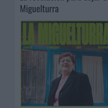
06/08/2026
|
LA TELEVISIÓN SIGUE LIDERANDO EL CONSUMO DE MEDI
Miguelturra
06/08/2026
|
EL USO DE LA IA GENERATIVA ALCANZA YA AL 62% DE L
06/08/2026
|
SYSTEM1 NOMBRA A KIMBERLY BASTONI COMO NUEVA D
06/08/2026
|
FRIGO Y UNIQLO LANZAN UNA COLECCIÓN PERSONALIZA
06/08/2026
|
LA IA ESTÁ SUBIENDO EL LISTÓN DE LA CREATIVIDAD
05/08/2026
|
BEON WORLDWIDE LANZA RAÍZ URBANA PARA TRANSFOR
05/08/2026
|
FABRA COMUNICACIÓN INCORPORA A CASONÁ Y ASUME 
05/08/2026
|
LOPESAN HOTELS & RESORTS ACERCA EL PARAÍSO CAN
05/08/2026
|
LUIS ARQUILLOS (BURGO DE ARIAS): “LA CONSTRUCCIÓ
MONEDA”
04/08/2026
|
‘EL PARAÍSO MÁS CERCA’, DE 22GRADOS PARA LOPESA
04/08/2026
|
‘LA ÚNICA CERVEZA DEL MUNDO QUE SE DISFRUTA DOS 
04/08/2026
|
‘EL FÚTBOL SIN LAS PERSONAS’, DE DENTSU CREATIVE
04/08/2026
|
CAPAZ, LA CERVEZA QUE CONVIERTE CADA BOTELLA EN