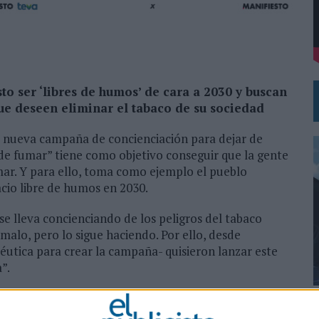
RANO’
 LAS MARCAS
to ser ‘libres de humos’ de cara a 2030 y buscan
que deseen eliminar el tabaco de su sociedad
u nueva campaña de concienciación para dejar de
de fumar” tiene como objetivo conseguir que la gente
ar. Y para ello, toma como ejemplo el pueblo
acio libre de humos en 2030.
se lleva concienciando de los peligros del tabaco
malo, pero lo sigue haciendo. Por ello, desde
éutica para crear la campaña- quisieron lanzar este
”.
ó en Miguelturra, un pueblo de España que, desde hace
0
, aspirando a convertirse en 2030 en un pueblo libre