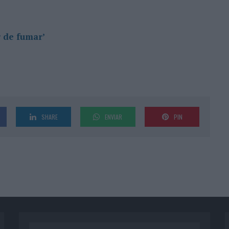
r de fumar’
SHARE
ENVIAR
PIN