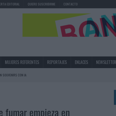
ERTA EDITORIAL
QUIERO SUSCRIBIRME
CONTACTO
MUJERES REFERENTES
REPORTAJES
ENLACES
NEWSLETTE
N SOUVENIRS CON IA
RÁ A PRUEBA LA CREATIVIDAD DE LAS MARCAS
N LA INFANCIA EN SU ESTRATEGIA
de fumar empieza en
UNQUE LOS MEDIOS CONTROLADOS MANTIENEN EL CRECIMIENTO