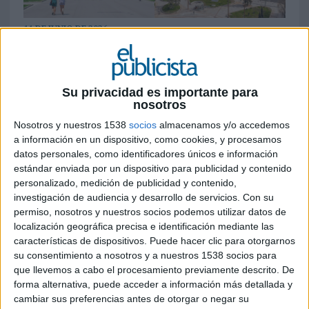
11 DE JUNIO DE 2026
La compañía lanza una identidad global
basada en el claim ‘I like to Mowi, Mowi’ con
el objetivo de reforzar el reconocimiento y
Su privacidad es importante para
nosotros
la dimensión emocional de la marca en
todos los mercados
Nosotros y nuestros 1538
socios
almacenamos y/o accedemos
a información en un dispositivo, como cookies, y procesamos
Mowi ha puesto en marcha una nueva
datos personales, como identificadores únicos e información
plataforma global de comunicación con la que
estándar enviada por un dispositivo para publicidad y contenido
busca reforzar su reconocimiento internacional y
personalizado, medición de publicidad y contenido,
investigación de audiencia y desarrollo de servicios.
Con su
construir una relación más emocional con los
permiso, nosotros y nuestros socios podemos utilizar datos de
consumidores. La compañía, especializada en la
localización geográfica precisa e identificación mediante las
producción de salmón, estrena el concepto
características de dispositivos. Puede hacer clic para otorgarnos
creativo 'I like to Mowi, Mowi', una propuesta que
su consentimiento a nosotros y a nuestros 1538 socios para
convierte la música en el eje central de su
que llevemos a cabo el procesamiento previamente descrito. De
posicionamiento de marca.
forma alternativa, puede acceder a información más detallada y
cambiar sus preferencias antes de otorgar o negar su