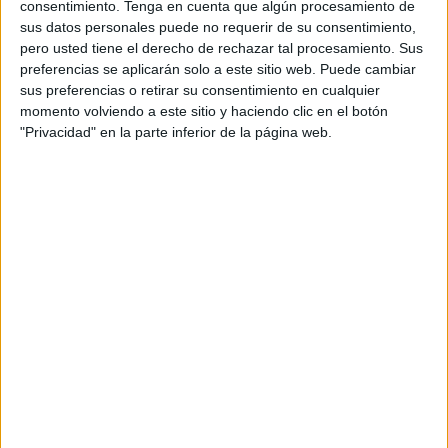
La iniciativa forma parte de un proceso de
consentimiento.
Tenga en cuenta que algún procesamiento de
evolución de identidad que pretende dotar a la
sus datos personales puede no requerir de su consentimiento,
marca de una personalidad más cercana,
pero usted tiene el derecho de rechazar tal procesamiento. Sus
aspiracional y reconocible en todos los mercados
preferencias se aplicarán solo a este sitio web. Puede cambiar
donde opera. El principal elemento diferenciador
sus preferencias o retirar su consentimiento en cualquier
momento volviendo a este sitio y haciendo clic en el botón
de la campaña es la creación de un territorio
"Privacidad" en la parte inferior de la página web.
sonoro propio inspirado en el popular ritmo de 'I
like to move it'.
A partir de esta referencia, la compañía
construye el claim 'I like to Mowi, Mowi',
concebido como un activo de marca destinado a
reforzar la memorabilidad y facilitar la
identificación de la enseña entre los
consumidores.
La estrategia se traslada también al lenguaje
visual mediante una identidad más dinámica, con
recursos gráficos y composiciones orientadas a
transmitir movimiento y ritmo, manteniendo una